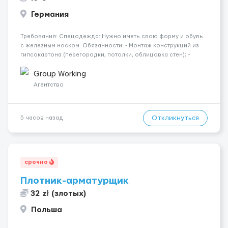
Германия
Требования: Спецодежда: Нужно иметь свою форму и обувь
с железным носком. Обязанности: - Монтаж конструкций из
гипсокартона (перегородки, потолки, облицовка стен); -
Подготовка поверхностей под отделку; - Выполнение
малярных работ (шпатлевка, грунтовка, покраска); -
Group Working
Штукатурные работы ...
Агентство
Откликнуться
5 часов назад
срочно
Плотник-арматурщик
32 zł (злотых)
Польша