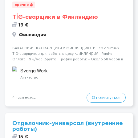
срочно
TİG-сварщики в Финляндию
19 €
Финляндия
​​ВАКАНСИЯ: TIG-СВАРЩИКИ В ФИНЛЯНДИЮ. Ищем опытных
TIG-сварщиков для работы в цеху. ФИНЛЯНДИЯ | Raahe
Оплата: 19 €/час (брутто). График работы: — Около 58 часов в
неделю гарантированно. — Возможны дополнительные
переработки. Дата начала: — Как можно скорее....
Svarga Work
Агентство
Откликнуться
4 часа назад
Отделочник-универсал (внутренние
работы)
15 €