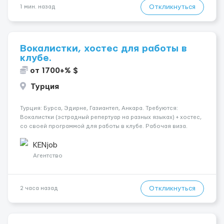
Откликнуться
1 мин. назад
Вокалистки, хостес для работы в
клубе.
от 1700+% $
Турция
Турция: Бурса, Эдирне, Газиантеп, Анкара. Требуются:
Вокалистки (эстрадный репертуар на разных языках) + хостеc,
со своей программой для работы в клубе. Рабочая виза.
Контракт от четырех месяцев до года. Короткий контракт от
одного до трех месяцев. Мед. страховка. Высокая зарплат...
KENjob
Агентство
Откликнуться
2 часа назад