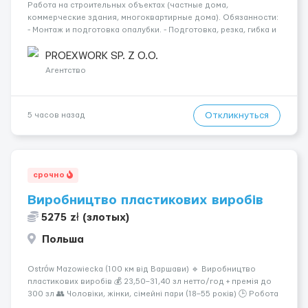
Работа на строительных объектах (частные дома,
коммерческие здания, многоквартирные дома). Обязанности:
- Монтаж и подготовка опалубки. - Подготовка, резка, гибка и
монтаж арматуры согласно технической документации. -
Связка арматурных стержней. - Заливка бетона. - Демонтаж
PROEXWORK SP. Z O.O.
опалубки после за...
Агентство
Откликнуться
5 часов назад
срочно
Виробництво пластикових виробів
5275 zł (злотых)
Польша
Ostrów Mazowiecka (100 км від Варшави) 🔹 Виробництво
пластикових виробів 💰 23,50–31,40 зл нетто/год + премія до
300 зл 👥 Чоловіки, жінки, сімейні пари (18–55 років) 🕒 Робота
у 2–3 зміни 🏠 Житло — 650 зл/міс. Компенсація за власне