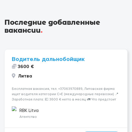
Последние добавленные
вакансии
.
Водитель дальнобойщик
3600 €
Литва
Бесплатная вакансия, тел. +37063970889, Литовская фирма
ищет водителя категории C+E (международные перевозки) 📍
Заработная плата: 💶 3600 € нетто в месяц 🚛 Что предстоит
делать: Международные перевозки на тентах и
рефрижераторах. В среднем 400–500 км в день. Погрузки и
RBK Litva
разгрузки ...
Агентство