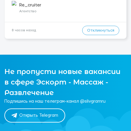
житло — 400 зл. 📦 Обов...
Re_cruiter
Агентство
Откликнуться
8 часов назад
Не пропусти новые вакансии
в сфере Эскорт - Массаж -
Развлечение
Подпишись на наш телеграм-канал @slivgramru
Открыть Telegram