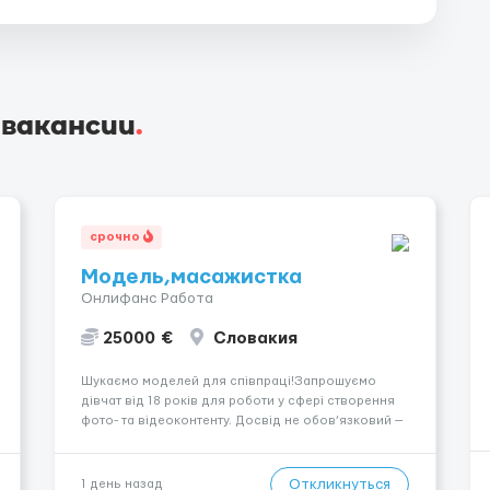
 вакансии
.
срочно
Модель,масажистка
Онлифанс Работа
25000 €
Словакия
Шукаємо моделей для співпраці!Запрошуємо
дівчат від 18 років для роботи у сфері створення
фото- та відеоконтенту. Досвід не обов’язковий —
навчаємо та супроводжуємо на всіх етапах.
Пропонуємо гнучкий графік, стабільний дохід,
конфіденційність і професійну підтримку.
Откликнуться
1 день назад