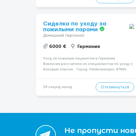
зацікавила вакансія — залишайте відгук, і ми
зв’яжемося ...
Сиделка по уходу за
пожилыми парами
Домашний персонал
6000 €
Германия
Уход за пожилым пациентом в Германии
Вакансия рассчитана на специалистов по уходу с
базовым опытом. Город: Haldenwangen, 87490.
Оплата — 1700 €. Подопечный: за чоловіком.
Мобильность: Мобільний на візку (потрібна
допомога при переміщенні). Психологиче...
Откликнуться
28 секунд назад
Не пропусти новы