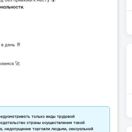
д без привязки к месту 🌍
ональности
.
 в день 🥂
ряемся 🚀
едусматривать только виды трудовой
одательство страны осуществления такой
а, недопущение торговли людьми, сексуальной