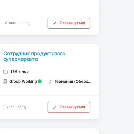
Откликнуться
12 часов назад
Сотрудник продуктового
супермаркета
13€ / час
Group Working
Германия (Оберхаузен)
Откликнуться
3 часа назад