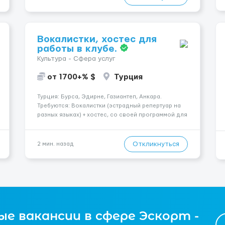
Працюємо офіційно, поважаємо особ...
Вокалистки, хостес для
работы в клубе.
Культура - Сфера услуг
от 1700+% $
Турция
Турция: Бурса, Эдирне, Газиантеп, Анкара.
Требуются: Вокалистки (эстрадный репертуар на
разных языках) + хостеc, со своей программой для
работы в клубе. Рабочая виза. Контракт от четырех
месяцев до года. Короткий контракт от одного до
трех месяцев. Мед. страховка. Высокая зарплат...
Откликнуться
2 мин. назад
е вакансии в сфере Эскорт -