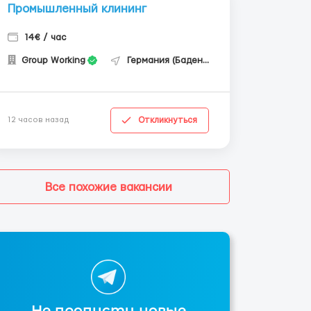
Промышленный клининг
14€ / час
Group Working
Германия (Баден-Вюртемберг)
Откликнуться
12 часов назад
Все похожие вакансии
Не пропусти новые