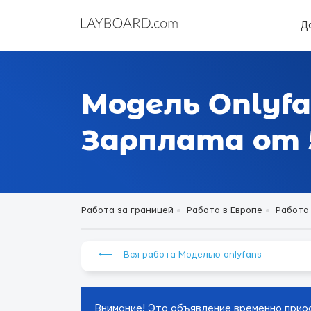
Д
Модель Onlyfa
Зарплата от 5
Работа за границей
Работа в Европе
Работа
⟵ Вся работа Моделью onlyfans
Внимание! Это объявление временно прио