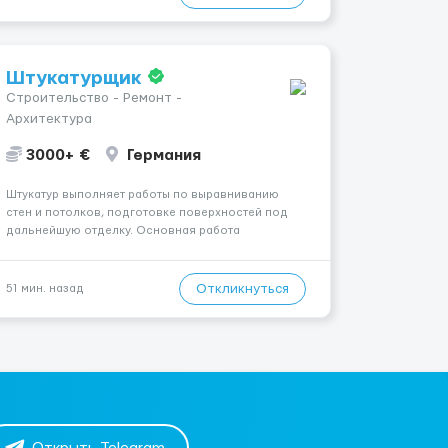
Штукатурщик
Строительство - Ремонт -
Архитектура
3000+ €
Германия
Штукатур выполняет работы по выравниванию
стен и потолков, подготовке поверхностей под
дальнейшую отделку. Основная работа
выполняется в Берлине. Ищем профессионалов
на месте, приглашения делаем только для
специалистов с подтверждённым опытом и
Откликнуться
51 мин. назад
портфолио. Обязанности Подготовка оснований
...