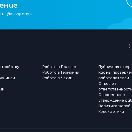
чение
ал @slivgramru
стройству
Работа в Польше
Публичная офер
Работа в Германии
Как мы проверяе
раницей
Работа в Чехии
работодателей
Отказ от
ий
ответственност
Современное
утверждение ра
Политика жалоб
Кодекс этики