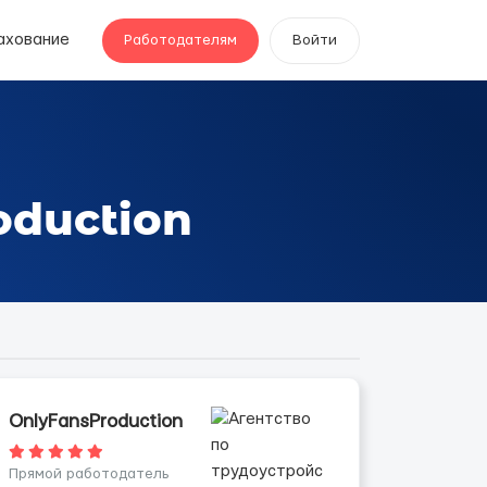
ахование
Работодателям
Войти
oduction
OnlyFansProduction
Прямой работодатель