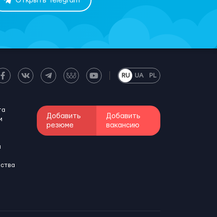
Открыть Telegram
RU
UA
PL
та
Добавить
Добавить
м
резюме
вакансию
и
бства