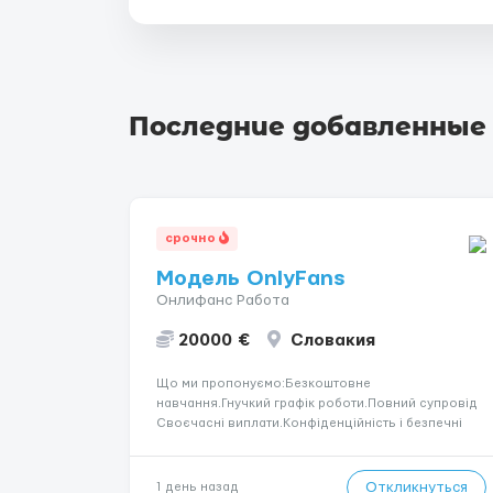
Последние добавленные
срочно
Модель OnlyFans
Онлифанс Работа
20000 €
Словакия
Що ми пропонуємо:Безкоштовне
навчання.Гнучкий графік роботи.Повний супровід
Своєчасні виплати.Конфіденційність і безпечні
умови співпраці.Вимоги:Вік від 18
років.Відповідальність.Бажання працювати та
розвиватися.Досвід не обов’язковий.Якщо вас
Откликнуться
1 день назад