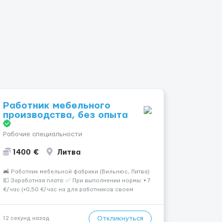
Работник мебельного
производства, без опыта
Рабочие специальности
1400 €
Литва
🛋 Работник мебельной фабрики (Вильнюс, Литва)
💶 Заработная плата: ✅ При выполнении нормы: • 7
€/час (+0,50 €/час на для работников своем
жилье) 🔹 Первый месяц работы или при
невыполнении нормы: • 6 €/час 📍 Место работы:
Вильнюс 📦 Обязанности: Работа на современн...
Откликнуться
12 секунд назад