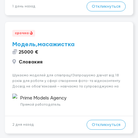
Откликнуться
1 день назад
срочно
Модель,масажистка
25000 €
Словакия
Шукаємо моделей для співпраці!Запрошуємо дівчат від 18
років для роботи у сфері створення фото- та відеоконтенту.
Досвід не обов’язковий — навчаємо та супроводжуємо на
всіх етапах. Пропонуємо гнучкий графік, стабільний дохід,
конфіденційність і професійну підтримку. Працюємо офіційно,
Prime Models Agency
поважаємо особ...
Прямой работодатель
Откликнуться
2 дня назад