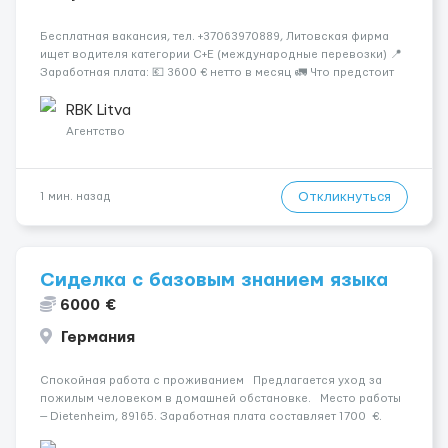
Бесплатная вакансия, тел. +37063970889, Литовская фирма
ищет водителя категории C+E (международные перевозки) 📍
Заработная плата: 💶 3600 € нетто в месяц 🚛 Что предстоит
делать: Международные перевозки на тентах и
рефрижераторах. В среднем 400–500 км в день. Погрузки и
RBK Litva
разгрузки...
Агентство
Откликнуться
1 мин. назад
Сиделка с базовым знанием языка
6000 €
Германия
Спокойная работа с проживанием Предлагается уход за
пожилым человеком в домашней обстановке. Место работы
— Dietenheim, 89165. Заработная плата составляет 1700 €.
Уход осуществляется за чоловіком. Мобильность пациента: