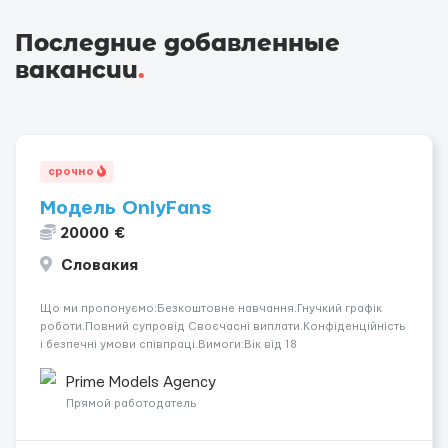
Последние добавленные
вакансии
.
срочно
Модель OnlyFans
20000 €
Словакия
Що ми пропонуємо:Безкоштовне навчання.Гнучкий графік
роботи.Повний супровід Своєчасні виплати.Конфіденційність
і безпечні умови співпраці.Вимоги:Вік від 18
років.Відповідальність.Бажання працювати та
розвиватися.Досвід не обов’язковий.Якщо вас зацікавила
Prime Models Agency
вакансія — залишайте відгук, і ми зв’яжемося ...
Прямой работодатель