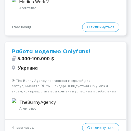
Мобільний. Психологическое...
Medius Work 2
Агентство
Откликнуться
1 час назад
Работа моделью Onlyfans!
5.000-100.000 $
Украина
🌟 The Bunny Agency приглашает моделей для
сотрудничества! 🌟 Мы — лидеры в индустрии OnlyFans и
знаем, как превратить ваш контент в успешный и стабильный
источник дохода. Если вы амбициозны, целеустремленны и
готовы к долгосрочному сотрудничеству, у вас есть
TheBunnyAgency
уникальная возможность присоедини...
Агентство
Откликнуться
4 часа назад