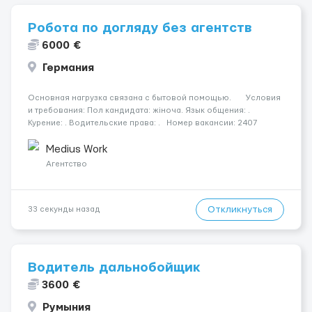
Робота по догляду без агентств
6000 €
Германия
Основная нагрузка связана с бытовой помощью. Условия
и требования: Пол кандидата: жіноча. Язык общения: .
Курение: . Водительские права: . Номер вакансии: 2407
КОНТАКТЫ ДЛЯ УТОЧНЕНИЯ УСЛОВИЙ Польша +48 459 567 591
Украина +...
Medius Work
Агентство
Откликнуться
33 секунды назад
Водитель дальнобойщик
3600 €
Румыния