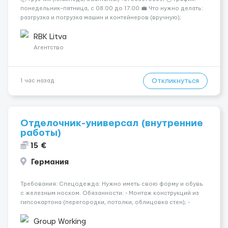
понедельник–пятница, с 08:00 до 17:00 💼 Что нужно делать:
разгрузка и погрузка машин и контейнеров (вручную);
сортировка товара; поддержание порядка на складе;
выполнение других поручений заведующего складом. ✅
RBK Litva
Требования: ...
Агентство
Откликнуться
1 час назад
Отделочник-универсал (внутренние
работы)
15 €
Германия
Требования: Спецодежда: Нужно иметь свою форму и обувь
с железным носком. Обязанности: - Монтаж конструкций из
гипсокартона (перегородки, потолки, облицовка стен); -
Подготовка поверхностей под отделку; - Выполнение
малярных работ (шпатлевка, грунтовка, покраска); -
Group Working