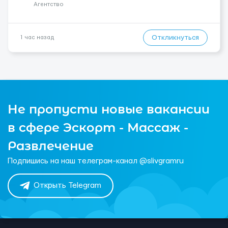
Штукатурные работы ...
Агентство
Откликнуться
1 час назад
Не пропусти новые вакансии
в сфере Эскорт - Массаж -
Развлечение
Подпишись на наш телеграм-канал @slivgramru
Открыть Telegram