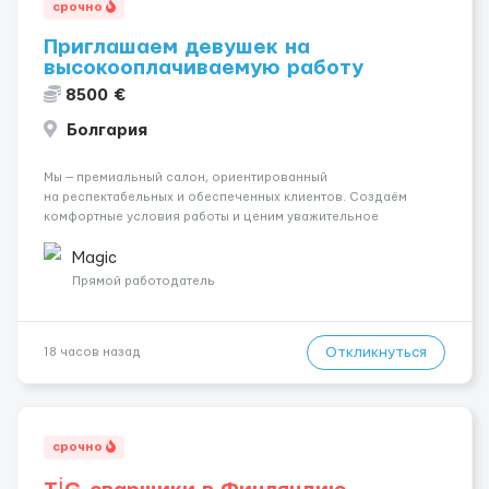
срочно
Приглашаем девушек на
высокооплачиваемую работу
8500 €
Болгария
Мы — премиальный салон, ориентированный
на респектабельных и обеспеченных клиентов. Создаём
комфортные условия работы и ценим уважительное
отношение к каждой сотруднице. Что мы предлагаем:
💎 Высокий доход — от 2000 € в неделю и выше 💎 Честная
Magic
сис...
Прямой работодатель
Откликнуться
18 часов назад
срочно