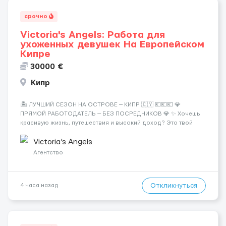
срочно
Victoria's Angels: Работа для
ухоженных девушек На Европейском
Кипре
30000 €
Кипр
🏝️ ЛУЧШИЙ СЕЗОН НА ОСТРОВЕ — КИПР 🇨🇾 💶💶💶 💎
ПРЯМОЙ РАБОТОДАТЕЛЬ — БЕЗ ПОСРЕДНИКОВ 💎 ✨ Хочешь
красивую жизнь, путешествия и высокий доход? Это твой
шанс изменить всё уже сейчас. 🔥 ПОЧЕМУ ИМЕННО МЫ: —
Опытная команда с годами практики — Стабильный поток
Victoria's Angels
клиентов (без ...
Агентство
Откликнуться
4 часа назад