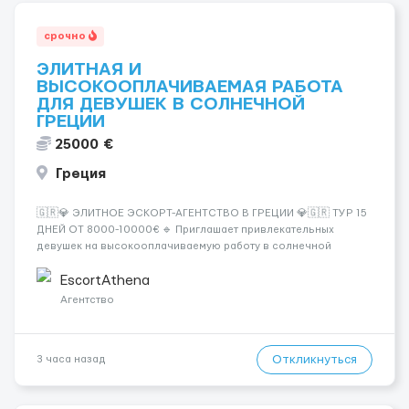
срочно
ЭЛИТНАЯ И
ВЫСОКООПЛАЧИВАЕМАЯ РАБОТА
ДЛЯ ДЕВУШЕК В СОЛНЕЧНОЙ
ГРЕЦИИ
25000 €
Греция
🇬🇷💎 ЭЛИТНОЕ ЭСКОРТ-АГЕНТСТВО В ГРЕЦИИ 💎🇬🇷 ТУР 15
ДНЕЙ ОТ 8000-10000€ 🔹 Приглашает привлекательных
девушек на высокооплачиваемую работу в солнечной
Греции! 🔹 Если ты любишь подарки, комфорт, внимание и
хорошие деньги 💶 — это предложение для тебя! 🔹
EscortAthena
Требования: ✔️ Возраст от ...
Агентство
Откликнуться
3 часа назад