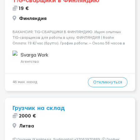
TİG-сварщики в Финляндию
19 €
Финляндия
​​ВАКАНСИЯ: TIG-СВАРЩИКИ В ФИНЛЯНДИЮ. Ищем опытных
TIG-сварщиков для работы в цеху. ФИНЛЯНДИЯ | Raahe
Оплата: 19 €/час (брутто). График работы: — Около 58 часов в
неделю гарантированно. — Возможны дополнительные
переработки. Дата начала: — Как можно скорее....
Svarga Work
Агентство
Откликнуться
46 мин. назад
Грузчик на склад
2000 €
Литва
📦 Грузчик (Клайпеда, Sudmantai) +37063970889; 🕗 График: