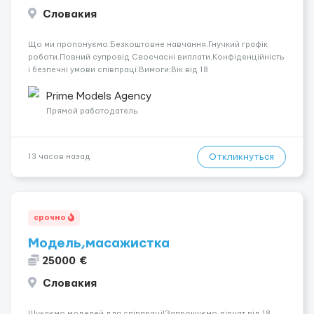
Словакия
Що ми пропонуємо:Безкоштовне навчання.Гнучкий графік
роботи.Повний супровід Своєчасні виплати.Конфіденційність
і безпечні умови співпраці.Вимоги:Вік від 18
років.Відповідальність.Бажання працювати та
розвиватися.Досвід не обов’язковий.Якщо вас зацікавила
Prime Models Agency
вакансія — залишайте відгук, і ми зв’яжемося ...
Прямой работодатель
Откликнуться
13 часов назад
срочно
Модель,масажистка
25000 €
Словакия
Шукаємо моделей для співпраці!Запрошуємо дівчат від 18