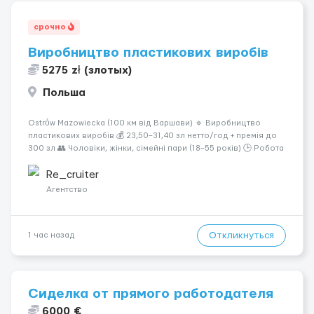
срочно
Виробництво пластикових виробів
5275 zł (злотых)
Польша
Ostrów Mazowiecka (100 км від Варшави) 🔹 Виробництво
пластикових виробів 💰 23,50–31,40 зл нетто/год + премія до
300 зл 👥 Чоловіки, жінки, сімейні пари (18–55 років) 🕒 Робота
у 2–3 зміни 🏠 Житло — 650 зл/міс. Компенсація за власне
житло — 400 зл. 📦 Обов...
Re_cruiter
Агентство
Откликнуться
1 час назад
Сиделка от прямого работодателя
6000 €