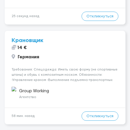
Откликнуться
25 секунд назад
Крановщик
14 €
Германия
Требования: Спецодежда: Иметь свою форму (не спортивные
штаны) и обувь с композитным носком. Обязанности:
-Управление краном -Выполнение подъемно-транспортных
работ на строительных объектах, -Соблюдение правил и
инструкций по безопасности. -Опыт управления различными
Group Working
типами кранов (моб...
Агентство
Откликнуться
58 мин. назад