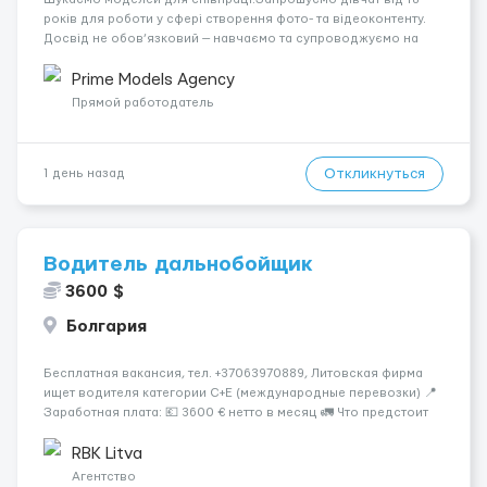
років для роботи у сфері створення фото- та відеоконтенту.
Досвід не обов’язковий — навчаємо та супроводжуємо на
всіх етапах. Пропонуємо гнучкий графік, стабільний дохід,
конфіденційність і професійну підтримку. Працюємо офіційно,
Prime Models Agency
поважаємо особ...
Прямой работодатель
Откликнуться
1 день назад
Водитель дальнобойщик
3600 $
Болгария
Бесплатная вакансия, тел. +37063970889, Литовская фирма
ищет водителя категории C+E (международные перевозки) 📍
Заработная плата: 💶 3600 € нетто в месяц 🚛 Что предстоит
делать: Международные перевозки на тентах и
рефрижераторах. В среднем 400–500 км в день. Погрузки и
RBK Litva
разгрузки...
Агентство