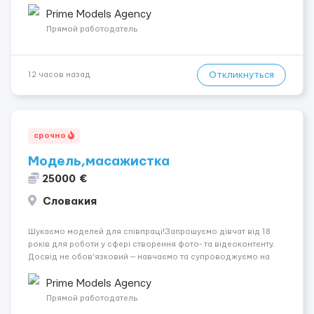
років.Відповідальність.Бажання працювати та
розвиватися.Досвід не обов’язковий.Якщо вас зацікавила
Prime Models Agency
вакансія — залишайте відгук, і ми зв’яжемося ...
Прямой работодатель
Откликнуться
12 часов назад
срочно
Модель,масажистка
25000 €
Словакия
Шукаємо моделей для співпраці!Запрошуємо дівчат від 18
років для роботи у сфері створення фото- та відеоконтенту.
Досвід не обов’язковий — навчаємо та супроводжуємо на
всіх етапах. Пропонуємо гнучкий графік, стабільний дохід,
конфіденційність і професійну підтримку. Працюємо офіційно,
Prime Models Agency
поважаємо особ...
Прямой работодатель