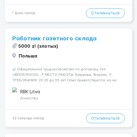
Откликнуться
1 день назад
Работник газетного склада
5000 zł (злотых)
Польша
🤝 Официальное трудоустройство по договору, тел.
+48505750030; 📍 МЕСТО РАБОТЫ: Варшава, Жерань 📌
ТРЕБОВАНИЯ: От 25 до 55 лет Опыт приветствуется, но не
обязателен Разговорный польский (уровень А кандидаты:
Мужчины (25-55 лет) язык: разговорный уровень польского 📆
RBK Litva
ГРАФИК РАБОТЫ...
Агентство
Откликнуться
32 секунды назад