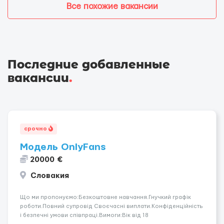
Все похожие вакансии
Последние добавленные
вакансии
.
срочно
Модель OnlyFans
20000 €
Словакия
Що ми пропонуємо:Безкоштовне навчання.Гнучкий графік
роботи.Повний супровід Своєчасні виплати.Конфіденційність
і безпечні умови співпраці.Вимоги:Вік від 18