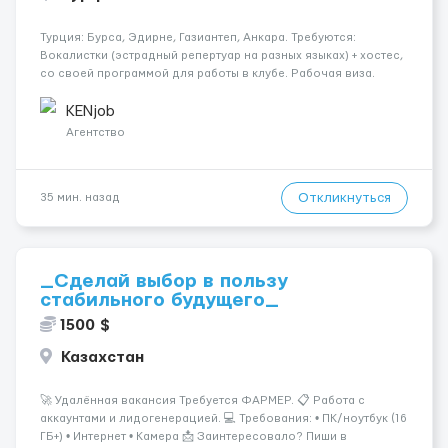
Турция: Бурса, Эдирне, Газиантеп, Анкара. Требуются:
Вокалистки (эстрадный репертуар на разных языках) + хостеc,
со своей программой для работы в клубе. Рабочая виза.
Контракт от четырех месяцев до года. Короткий контракт от
одного до трех месяцев. Мед. страховка. Высокая зарплат...
KENjob
Агентство
Откликнуться
35 мин. назад
_Сделай выбор в пользу
стабильного будущего_
1500 $
Казахстан
🚀 Удалённая вакансия Требуется ФАРМЕР. 📋 Работа с
аккаунтами и лидогенерацией. 💻 Требования: • ПК/ноутбук (16
ГБ+) • Интернет • Камера 📩 Заинтересовало? Пиши в