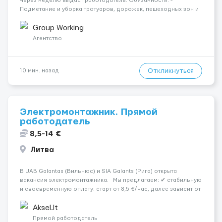
через неделю выдаст работодатель. Обязанности: -
Подметание и уборка тротуаров, дорожек, пешеходных зон и
площадок; - Сбор и вынос мусора из урн, контейнеров и с
территории двора; - Уборка листвы, веток, бытовых отходов,
Group Working
снега и грязи; ...
Агентство
Откликнуться
10 мин. назад
Электромонтажник. Прямой
работодатель
8,5-14 €
Литва
В UAB Galantas (Вильнюс) и SIA Galants (Рига) открыта
вакансия электромонтажника. Мы предлагаем: ✔ стабильную
и своевременную оплату: старт от 8,5 €/час, далее зависит от
вашего опыта и квалификации (в командировках 14 евро/
час); ✔ график работы возможен до 10 часов в день; ...
Aksel.lt
Прямой работодатель