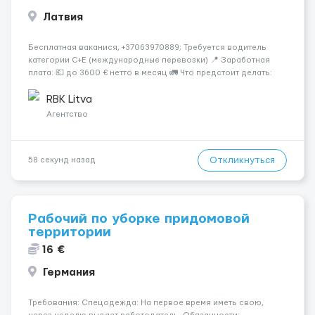
Латвия
Бесплатная ваканися, +37063970889; Требуется водитель
категории C+E (международные перевозки) 📍 Заработная
плата: 💶 до 3600 € нетто в месяц 🚛 Что предстоит делать:
Международные перевозки на тентах и рефрижераторах. В
среднем 400–500 км в день. Погр...
RBK Litva
Агентство
Откликнуться
58 секунд назад
Рабочий по уборке придомовой
территории
16 €
Германия
Требования: Спецодежда: На первое время иметь свою,