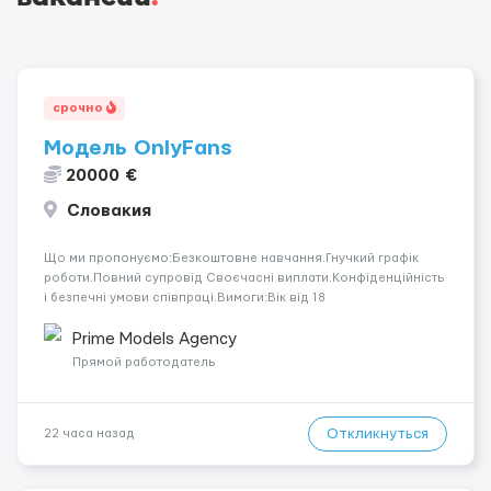
срочно
Модель OnlyFans
20000 €
Словакия
Що ми пропонуємо:Безкоштовне навчання.Гнучкий графік
роботи.Повний супровід Своєчасні виплати.Конфіденційність
і безпечні умови співпраці.Вимоги:Вік від 18
років.Відповідальність.Бажання працювати та
розвиватися.Досвід не обов’язковий.Якщо вас зацікавила
Prime Models Agency
вакансія — залишайте відгук, і ми зв’яжемося ...
Прямой работодатель
Откликнуться
22 часа назад