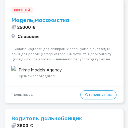
срочно
Модель,масажистка
25000 €
Словакия
Шукаємо моделей для співпраці!Запрошуємо дівчат від 18
років для роботи у сфері створення фото- та відеоконтенту.
Досвід не обов’язковий — навчаємо та супроводжуємо на
всіх етапах. Пропонуємо гнучкий графік, стабільний дохід,
конфіденційність і професійну підтримку. Працюємо офіційно,
Prime Models Agency
поважаємо особ...
Прямой работодатель
Откликнуться
1 день назад
Водитель дальнобойщик
3600 €