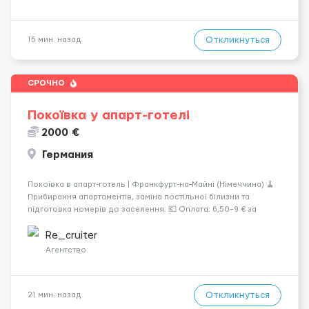
Откликнуться
15 мин. назад
СРОЧНО
Покоївка у апарт-готелі
2000 €
Германия
Покоївка в апарт-готель | Франкфурт-на-Майні (Німеччина) 🧹
Прибирання апартаментів, заміна постільної білизни та
підготовка номерів до заселення. 💶 Оплата: 6,50–9 € за
номер, під час стажування — 8 €/год. Середній дохід —
близько 2000 € на місяць (після вирахув...
Re_cruiter
Агентство
Откликнуться
21 мин. назад