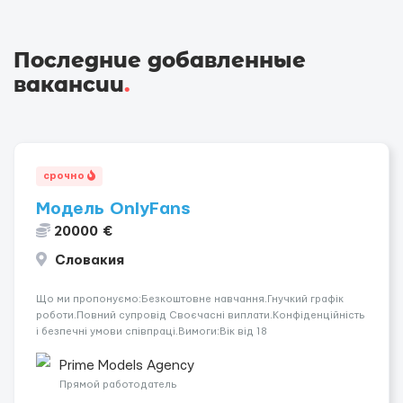
Последние добавленные
вакансии
.
срочно
Модель OnlyFans
20000 €
Словакия
Що ми пропонуємо:Безкоштовне навчання.Гнучкий графік
роботи.Повний супровід Своєчасні виплати.Конфіденційність
і безпечні умови співпраці.Вимоги:Вік від 18
років.Відповідальність.Бажання працювати та
розвиватися.Досвід не обов’язковий.Якщо вас зацікавила
Prime Models Agency
вакансія — залишайте відгук, і ми зв’яжемося ...
Прямой работодатель