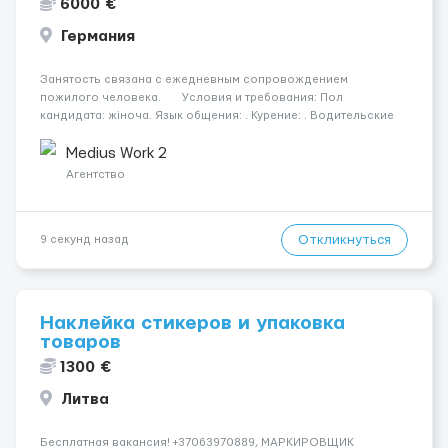
6000 €
Германия
Занятость связана с ежедневным сопровождением
пожилого человека. Условия и требования: Пол
кандидата: жіноча. Язык общения: . Курение: . Водительские
права: . Номер вакансии: 9999 КОНТАКТЫ ДЛЯ УТОЧНЕНИЯ
УСЛОВИЙ Польша +48 459 ...
Medius Work 2
Агентство
Откликнуться
9 секунд назад
Наклейка стикеров и упаковка
товаров
1300 €
Литва
Бесплатная вакансия! +37063970889, МАРКИРОВЩИК