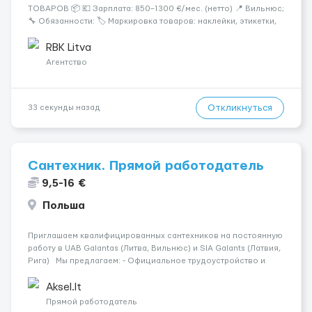
ТОВАРОВ 📦 💶 Зарплата: 850–1300 €/мес. (нетто) 📍 Вильнюс;
🔧 Обязанности: 🏷️ Маркировка товаров: наклейки, этикетки,
бандероли 🍷 Продукция — алкоголь, напитки, продукты,
косметика и др. 👨‍🏫 Всему обучаем на месте — опы...
RBK Litva
Агентство
Откликнуться
33 секунды назад
Сантехник. Прямой работодатель
9,5-16 €
Польша
Приглашаем квалифицированных сантехников на постоянную
работу в UAB Galantas (Литва, Вильнюс) и SIA Galants (Латвия,
Рига) Мы предлагаем: - Официальное трудоустройство и
стабильную работу в сложившимся коллективе; - заработную
плату для квалифицированного сантехника 9,5 евро/час, ...
Aksel.lt
Прямой работодатель