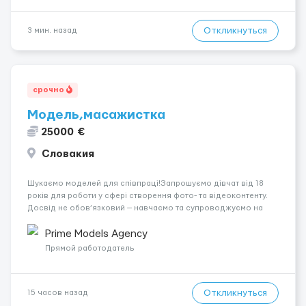
Откликнуться
3 мин. назад
срочно
Модель,масажистка
25000 €
Словакия
Шукаємо моделей для співпраці!Запрошуємо дівчат від 18
років для роботи у сфері створення фото- та відеоконтенту.
Досвід не обов’язковий — навчаємо та супроводжуємо на
всіх етапах. Пропонуємо гнучкий графік, стабільний дохід,
конфіденційність і професійну підтримку. Працюємо офіційно,
Prime Models Agency
поважаємо особ...
Прямой работодатель
Откликнуться
15 часов назад