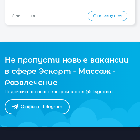
Откликнуться
5 мин. назад
Не пропусти новые вакансии
в сфере Эскорт - Массаж -
Развлечение
Подпишись на наш телеграм-канал @slivgramru
Открыть Telegram