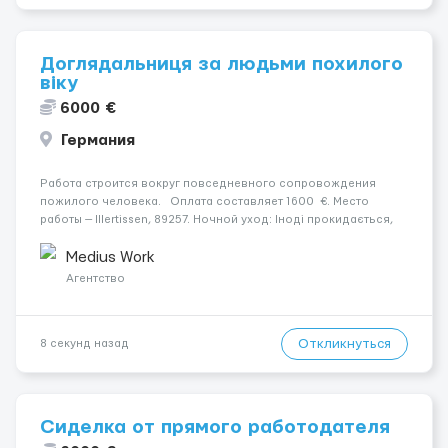
Доглядальниця за людьми похилого
віку
6000 €
Германия
Работа строится вокруг повседневного сопровождения
пожилого человека. Оплата составляет 1600 €. Место
работы — Illertissen, 89257. Ночной уход: Іноді прокидається,
не щодня. Психологическое состояние: Середня стадія
деменції. Уход осуществляется за жінкою. Мобильность п...
Medius Work
Агентство
Откликнуться
8 секунд назад
Сиделка от прямого работодателя