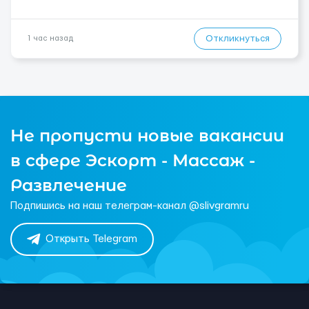
Откликнуться
1 час назад
Не пропусти новые вакансии
в сфере Эскорт - Массаж -
Развлечение
Подпишись на наш телеграм-канал @slivgramru
Открыть Telegram