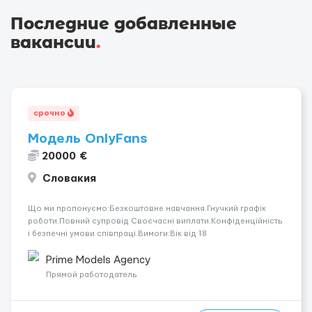
Последние добавленные
вакансии
.
срочно
Модель OnlyFans
20000 €
Словакия
Що ми пропонуємо:Безкоштовне навчання.Гнучкий графік
роботи.Повний супровід Своєчасні виплати.Конфіденційність
і безпечні умови співпраці.Вимоги:Вік від 18
років.Відповідальність.Бажання працювати та
розвиватися.Досвід не обов’язковий.Якщо вас зацікавила
Prime Models Agency
вакансія — залишайте відгук, і ми зв’яжемося ...
Прямой работодатель