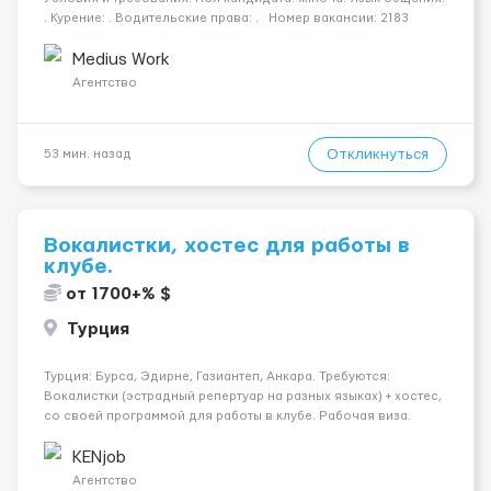
. Курение: . Водительские права: . Номер вакансии: 2183
КОНТАКТЫ ДЛЯ УТОЧНЕНИЯ УСЛОВИЙ Польша +48 459 567 591
Укр...
Medius Work
Агентство
Откликнуться
53 мин. назад
Вокалистки, хостес для работы в
клубе.
от 1700+% $
Турция
Турция: Бурса, Эдирне, Газиантеп, Анкара. Требуются:
Вокалистки (эстрадный репертуар на разных языках) + хостеc,
со своей программой для работы в клубе. Рабочая виза.
Контракт от четырех месяцев до года. Короткий контракт от
одного до трех месяцев. Мед. страховка. Высокая зарплат...
KENjob
Агентство