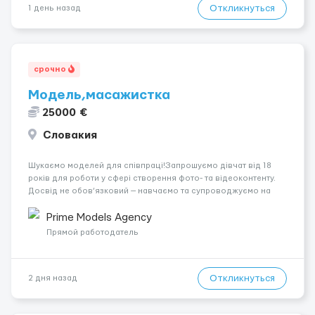
Откликнуться
1 день назад
срочно
Модель,масажистка
25000 €
Словакия
Шукаємо моделей для співпраці!Запрошуємо дівчат від 18
років для роботи у сфері створення фото- та відеоконтенту.
Досвід не обов’язковий — навчаємо та супроводжуємо на
всіх етапах. Пропонуємо гнучкий графік, стабільний дохід,
конфіденційність і професійну підтримку. Працюємо офіційно,
Prime Models Agency
поважаємо особ...
Прямой работодатель
Откликнуться
2 дня назад