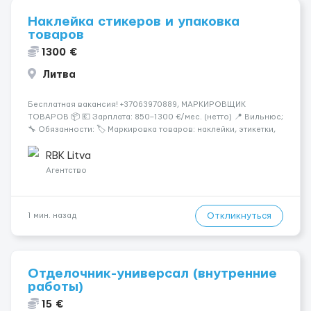
Наклейка стикеров и упаковка
товаров
1300 €
Литва
Бесплатная вакансия! +37063970889, МАРКИРОВЩИК
ТОВАРОВ 📦 💶 Зарплата: 850–1300 €/мес. (нетто) 📍 Вильнюс;
🔧 Обязанности: 🏷️ Маркировка товаров: наклейки, этикетки,
бандероли 🍷 Продукция — алкоголь, напитки, продукты,
косметика и др. 👨‍🏫 Всему обучаем на месте — опы...
RBK Litva
Агентство
Откликнуться
1 мин. назад
Отделочник-универсал (внутренние
работы)
15 €