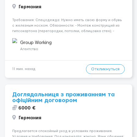
Германия
Требования: Спецодежда: Нужно иметь свою форму и обувь
с железным носком. Обязанности: - Монтаж конструкций из
гипсокартона (перегородки, потолки, облицовка стен); -
Подготовка поверхностей под отделку; - Выполнение
малярных работ (шпатлевка, грунтовка, покраска); -
Group Working
Штукатурные работы ...
Агентство
Откликнуться
11 мин. назад
Доглядальниця з проживанням та
офіційним договором
6000 €
Германия
Предлагается спокойный уход в условиях проживания.
Условия и требования: Пол кандидата: жіноча. Язык общения: