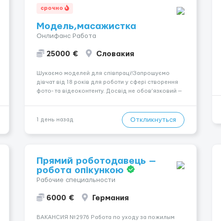
срочно
Модель,масажистка
Онлифанс Работа
25000 €
Словакия
Шукаємо моделей для співпраці!Запрошуємо
дівчат від 18 років для роботи у сфері створення
фото- та відеоконтенту. Досвід не обов’язковий —
навчаємо та супроводжуємо на всіх етапах.
Пропонуємо гнучкий графік, стабільний дохід,
конфіденційність і професійну підтримку.
Откликнуться
1 день назад
Працюємо офіційно, поважаємо особ...
Прямий роботодавець —
робота опікункою
Рабочие специальности
6000 €
Германия
ВАКАНСИЯ №2976 Работа по уходу за пожилым