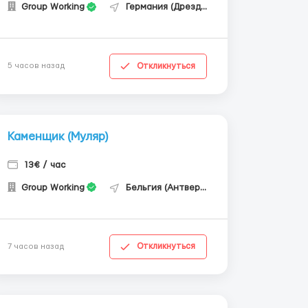
Group Working
Германия (Дрезден)
Откликнуться
5 часов назад
Каменщик (Муляр)
13€ / час
Group Working
Бельгия (Антверпен)
Откликнуться
7 часов назад