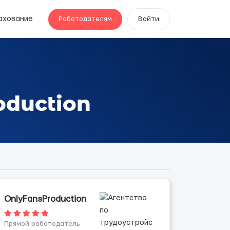
ахование
Работодателям
Войти
oduction
OnlyFansProduction
Прямой работодатель