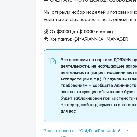
👑
ONLYFANS — ЭТО ДОХОД, СВОБОДА 
Мы открыли набор моделей и готовы нача
Если ты хочешь зарабатывать онлайн и в
💰
От $3000 до $10000 в месяц
📩 Контакты: @MARIANNKA_MANAGER
Все вакансии на портале ДОЛЖНЫ пр
деятельности, не нарушающие закон
деятельности (запрет мошенничеств
эксплуатации и т.д.). В случае выяв
требованиям — сообщите Администра
соответствующее объявление будет 
будет заблокирован при систематич
Не передавайте документы и не опла
для вас.
Все вакансии от "OnlyFansProduction" ⟶