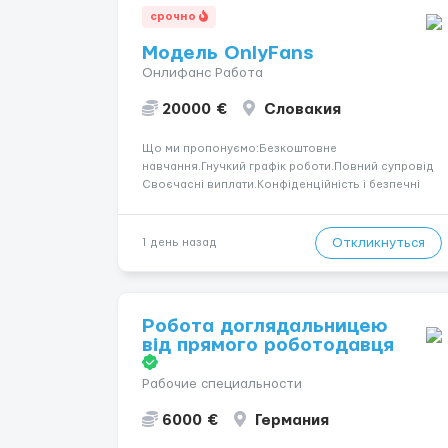
срочно
Модель OnlyFans
Онлифанс Работа
20000 €
Словакия
Що ми пропонуємо:Безкоштовне
навчання.Гнучкий графік роботи.Повний супровід
Своєчасні виплати.Конфіденційність і безпечні
умови співпраці.Вимоги:Вік від 18
років.Відповідальність.Бажання працювати та
розвиватися.Досвід не обов’язковий.Якщо вас
Откликнуться
1 день назад
зацікавила вакансія — залишайте відгук, і ми
зв’яжемося ...
Робота доглядальницею
від прямого роботодавця
Рабочие специальности
6000 €
Германия