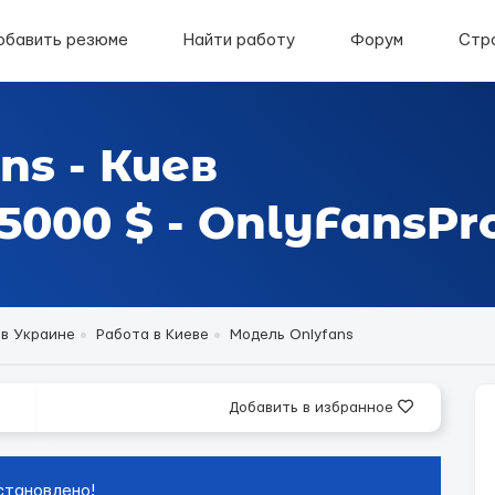
обавить резюме
Найти работу
Форум
Стр
ns - Киев
000 $ - OnlyFansPr
 в Украине
Работа в Киеве
Модель Onlyfans
Добавить в избранное
становлено!