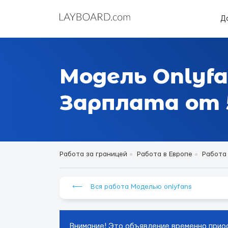
Д
Модель Onlyfa
Зарплата от 5
Работа за границей
Работа в Европе
Работа
⟵ Вся работа Моделью onlyfans
Внимание! Это объявление временно прио