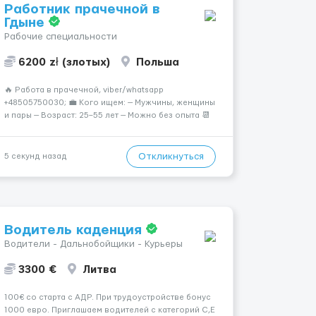
Работник прачечной в
Гдыне
Рабочие специальности
6200 zł (злотых)
Польша
🔥 Работа в прачечной, viber/whatsapp
+48505750030; 💼 Кого ищем: — Мужчины, женщины
и пары — Возраст: 25–55 лет — Можно без опыта 📆
График работы: — 5–6 дней в неделю — Смены по 12
часов (день/ночь 2/2): 🕕 06:00–18:00 / 18:0...
Откликнуться
5 секунд назад
Водитель каденция
Водители - Дальнобойщики - Курьеры
3300 €
Литва
100€ со старта c АДР. При трудоустройстве бонус
1000 евро. Приглашаем водителей с категорий С,Е