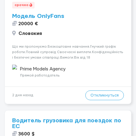
срочно
Модель OnlyFans
20000 €
Словакия
Що ми пропонуємо:Безкоштовне навчання.Гнучкий графік
роботи.Повний супровід Своєчасні виплати.Конфіденційність
і безпечні умови співпраці.Вимоги:Вік від 18
років.Відповідальність.Бажання працювати та
розвиватися.Досвід не обов’язковий.Якщо вас зацікавила
Prime Models Agency
вакансія — залишайте відгук, і ми зв’яжемося ...
Прямой работодатель
Откликнуться
2 дня назад
Водитель грузовика для поездок по
ЕС
3600 $