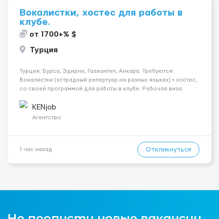
Вокалистки, хостес для работы в
клубе.
от 1700+% $
Турция
Турция: Бурса, Эдирне, Газиантеп, Анкара. Требуются:
Вокалистки (эстрадный репертуар на разных языках) + хостеc,
со своей программой для работы в клубе. Рабочая виза.
Контракт от четырех месяцев до года. Короткий контракт от
одного до трех месяцев. Мед. страховка. Высокая зарплат...
KENjob
Агентство
Откликнуться
1 час назад
Не пропусти новые вакансии