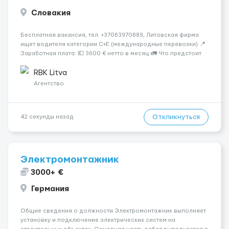
Словакия
Бесплатная вакансия, тел. +37063970889, Литовская фирма
ищет водителя категории C+E (международные перевозки) 📍
Заработная плата: 💶 3600 € нетто в месяц 🚛 Что предстоит
делать: Международные перевозки на тентах и
рефрижераторах. В среднем 400–500 км в день. Погрузки и
RBK Litva
разгрузки...
Агентство
Откликнуться
42 секунды назад
Электромонтажник
3000+ €
Германия
Общие сведения о должности Электромонтажник выполняет
установку и подключение электрических систем на