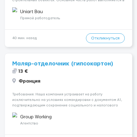
строительных объектах. Основная часть работ выполняется в
Берлине. Ищем профессионалов на месте, приглашения
делаем только для профессионалов с доказательным
Uniart Bau
портфолио Обязанности ...
Прямой работодатель
Откликнуться
40 мин. назад
Маляр-отделочник (гипсокартон)
13 €
Франция
Требования: Наша компания устраивает на работу
исключительно на условиях командировки с документом A1,
подтверждающим сохранение социального и налогового
статуса в стране проживания во время работы в ЕС.Документ
A1 могут получить граждане стран с упрощенным доступом к
Group Working
рынку труда ЕС (Укра...
Агентство