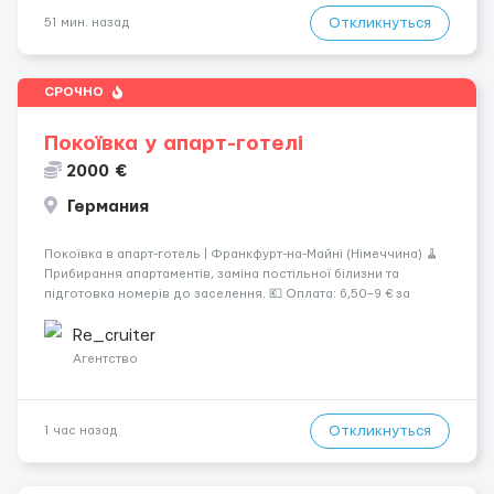
Откликнуться
51 мин. назад
СРОЧНО
Покоївка у апарт-готелі
2000 €
Германия
Покоївка в апарт-готель | Франкфурт-на-Майні (Німеччина) 🧹
Прибирання апартаментів, заміна постільної білизни та
підготовка номерів до заселення. 💶 Оплата: 6,50–9 € за
номер, під час стажування — 8 €/год. Середній дохід —
близько 2000 € на місяць (після вирахув...
Re_cruiter
Агентство
Откликнуться
1 час назад