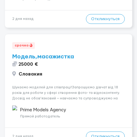
Откликнуться
2 дня назад
срочно
Модель,масажистка
25000 €
Словакия
Шукаємо моделей для співпраці!Запрошуємо дівчат від 18
років для роботи у сфері створення фото- та відеоконтенту.
Досвід не обов’язковий — навчаємо та супроводжуємо на
всіх етапах. Пропонуємо гнучкий графік, стабільний дохід,
конфіденційність і професійну підтримку. Працюємо офіційно,
Prime Models Agency
поважаємо особ...
Прямой работодатель
Откликнуться
2 дня назад