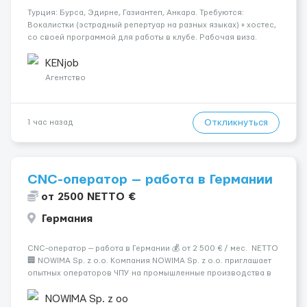
Турция: Бурса, Эдирне, Газиантеп, Анкара. Требуются:
Вокалистки (эстрадный репертуар на разных языках) + хостеc,
со своей программой для работы в клубе. Рабочая виза.
Контракт от четырех месяцев до года. Короткий контракт от
одного до трех месяцев. Мед. страховка. Высокая зарплат...
KENjob
Агентство
Откликнуться
1 час назад
CNC-оператор — работа в Германии
от 2500 NETTO €
Германия
CNC-оператор — работа в Германии 💰 от 2 500 € / мес. NETTO
🏢 NOWIMA Sp. z o.o. Компания NOWIMA Sp. z o.o. приглашает
опытных операторов ЧПУ на промышленные производства в
Германии. Прямой контракт. Стабильная загрузка.
Проживание, оформление и билеты — за счёт компани...
NOWIMA Sp. z oo