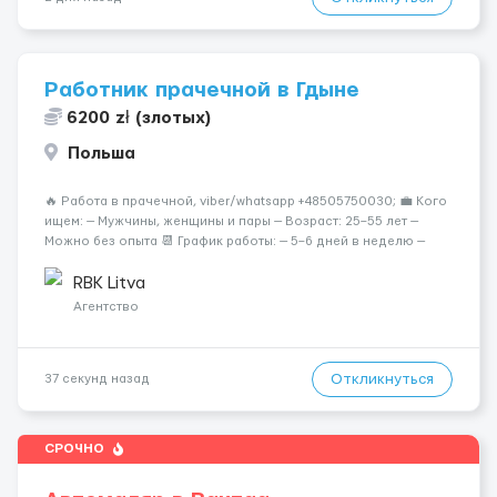
Работник прачечной в Гдыне
6200 zł (злотых)
Польша
🔥 Работа в прачечной, viber/whatsapp +48505750030; 💼 Кого
ищем: — Мужчины, женщины и пары — Возраст: 25–55 лет —
Можно без опыта 📆 График работы: — 5–6 дней в неделю —
Смены по 12 часов (день/ночь 2/2): 🕕 06:00–18:00 /
18:0...
RBK Litva
Агентство
Откликнуться
37 секунд назад
СРОЧНО