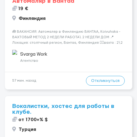
Автомаляр в Вантаа
19 €
Финляндия
🧰 ВАКАНСИЯ: Автомаляр в Финляндию ВАНТАА, Koivuhaka -
ВАХТОВЫЙ МЕТОД 2 НЕДЕЛИ РАБОТА\ 2 НЕДЕЛИ ДОМ 📍
Локация: столтчный регион, Вантаа, Финляндия 👌🏻вахта : 2\2
недели 📅 Старт: как только вас утверждают 💶 Зарплата: 19 €/
час брутто 🏠 Жильё: предоставляется БЕСПЛАТНО 📞
Svarga Work
Контакт: +3725672...
Агентство
Откликнуться
57 мин. назад
Вокалистки, хостес для работы в
клубе.
от 1700+% $
Турция