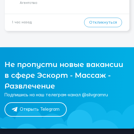
Агентство
Откликнуться
1 час назад
Не пропусти новые вакансии
в сфере Эскорт - Массаж -
Развлечение
Подпишись на наш телеграм-канал @slivgramru
Открыть Telegram