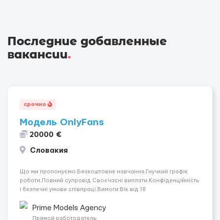
Последние добавленные
вакансии
.
срочно
Модель OnlyFans
20000 €
Словакия
Що ми пропонуємо:Безкоштовне навчання.Гнучкий графік
роботи.Повний супровід Своєчасні виплати.Конфіденційність
і безпечні умови співпраці.Вимоги:Вік від 18
років.Відповідальність.Бажання працювати та
розвиватися.Досвід не обов’язковий.Якщо вас зацікавила
Prime Models Agency
вакансія — залишайте відгук, і ми зв’яжемося ...
Прямой работодатель