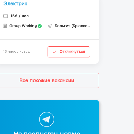
Электрик
15€ / час
Group Working
Бельгия (Брюссель)
Откликнуться
13 часов назад
Все похожие вакансии
Не пропусти новые