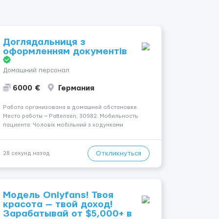
Доглядальниця з
оформленням документів
Домашний персонал
6000 €
Германия
Работа организована в домашней обстановке.
Место работы — Pattensen, 30982. Мобильность
пациента: Чоловік мобільний з ходунками
(ролатор, палиця). Оплата составляет 1700 €.
Ночной уход: Чоловік вночі спить не
прокидаючись. Уход осуществляется за
Откликнуться
28 секунд назад
чоловіком. ...
Модель Onlyfans! Твоя
красота — твой доход!
Зарабатывай от $5,000+ в