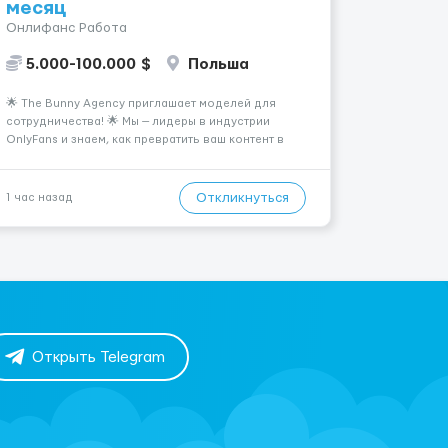
месяц
Онлифанс Работа
5.000-100.000 $
Польша
🌟 The Bunny Agency приглашает моделей для
сотрудничества! 🌟 Мы — лидеры в индустрии
OnlyFans и знаем, как превратить ваш контент в
успешный и стабильный источник дохода. Если вы
амбициозны, целеустремленны и готовы к
долгосрочному сотрудничеству, у вас есть
Откликнуться
1 час назад
уникальная возможность ...
Открыть Telegram