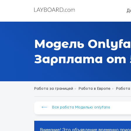
Д
Модель Onlyfa
Зарплата от 5
Работа за границей
Работа в Европе
Работа
⟵ Вся работа Моделью onlyfans
Внимание! Это объявление временно прио