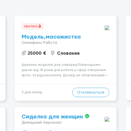
срочно
Модель,масажистка
Онлифанс Работа
25000 €
Словакия
Шукаємо моделей для співпраці!Запрошуємо
дівчат від 18 років для роботи у сфері створення
фото- та відеоконтенту. Досвід не обов’язковий —
навчаємо та супроводжуємо на всіх етапах.
Пропонуємо гнучкий графік, стабільний дохід,
конфіденційність і професійну підтримку.
Откликнуться
2 дня назад
Працюємо офіційно, поважаємо особ...
Сиделка для женщин
Домашний персонал