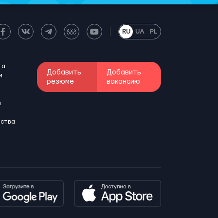
RU
UA
PL
та
Добавить
Добавить
м
резюме
вакансию
и
бства