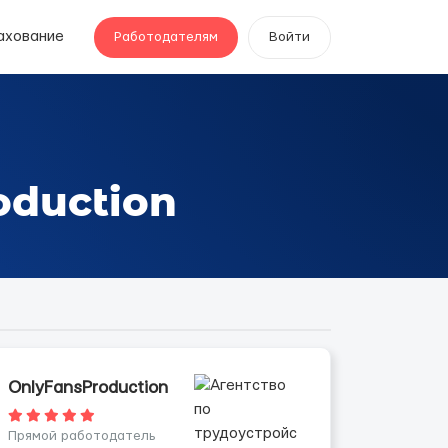
ахование
Работодателям
Войти
oduction
OnlyFansProduction
Прямой работодатель