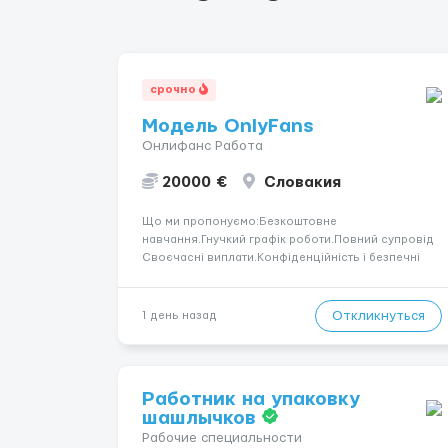
срочно
Модель OnlyFans
Онлифанс Работа
20000 €
Словакия
Що ми пропонуємо:Безкоштовне
навчання.Гнучкий графік роботи.Повний супровід
Своєчасні виплати.Конфіденційність і безпечні
умови співпраці.Вимоги:Вік від 18
років.Відповідальність.Бажання працювати та
розвиватися.Досвід не обов’язковий.Якщо вас
Откликнуться
1 день назад
зацікавила вакансія — залишайте відгук, і ми
зв’яжемося ...
Работник на упаковку
шашлычков
Рабочие специальности