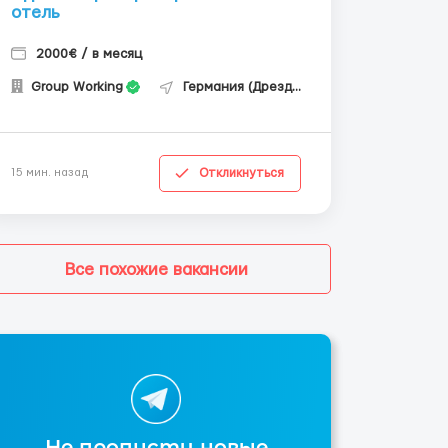
отель
2000€ / в месяц
Group Working
Германия (Дрезден)
Откликнуться
15 мин. назад
Все похожие вакансии
Не пропусти новые