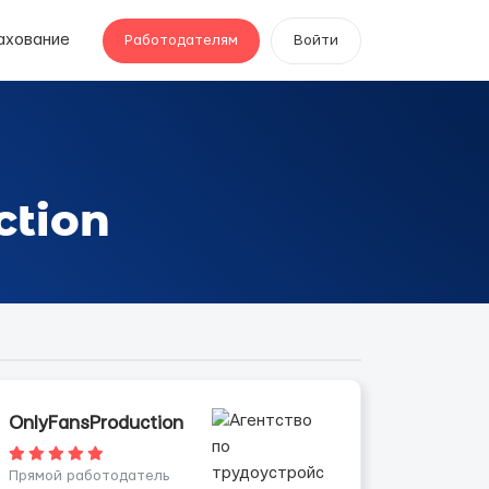
ахование
Работодателям
Войти
ction
OnlyFansProduction
Прямой работодатель