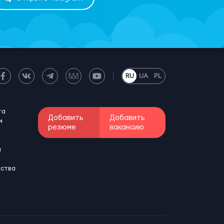
RU
UA
PL
та
Добавить
Добавить
м
резюме
вакансию
и
бства