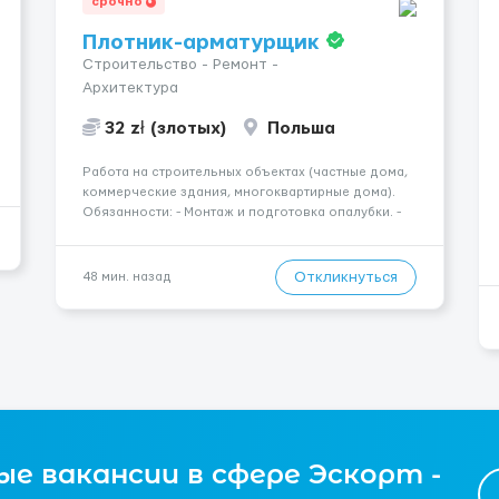
срочно
Плотник-арматурщик
Строительство - Ремонт -
Архитектура
32 zł (злотых)
Польша
Работа на строительных объектах (частные дома,
коммерческие здания, многоквартирные дома).
Обязанности: - Монтаж и подготовка опалубки. -
Подготовка, резка, гибка и монтаж арматуры
согласно технической документации. - Связка
арматурных стержней. - Заливка бетона. -
Откликнуться
48 мин. назад
Демонтаж опалубки после за...
е вакансии в сфере Эскорт -