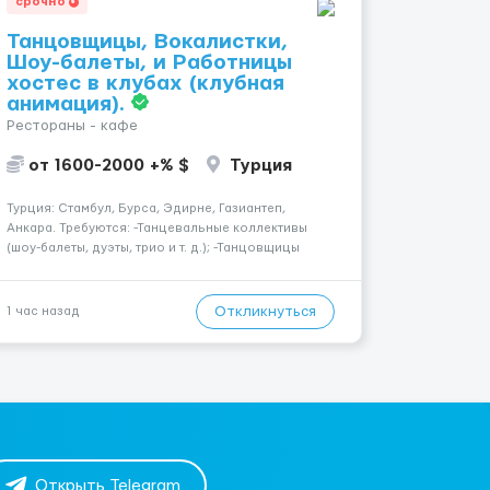
срочно
Танцовщицы, Вокалистки,
Шоу-балеты, и Работницы
хостес в клубах (клубная
анимация).
Рестораны - кафе
от 1600-2000 +% $
Турция
Турция: Стамбул, Бурса, Эдирне, Газиантеп,
Анкара. Требуются: -Танцевальные коллективы
(шоу-балеты, дуэты, трио и т. д.); -Танцовщицы
(экзотика, го-го, восточные, paty girls, и т. д.);
-Вокалистки (эстрадный репертуар на разных
языках); -Гимнастки; -Работницы хостесc в кл...
Откликнуться
1 час назад
Открыть Telegram