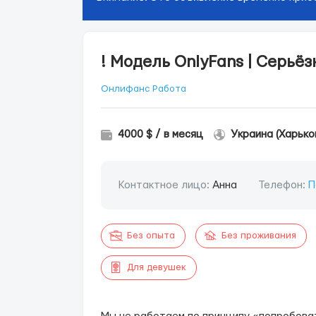
! Модель OnlyFans | Серьё
Онлифанс Работа
4000 $ / в месяц
Украина (Харько
Контактное лицо:
Анна
Телефон:
П
Без опыта
Без проживания
Для девушек