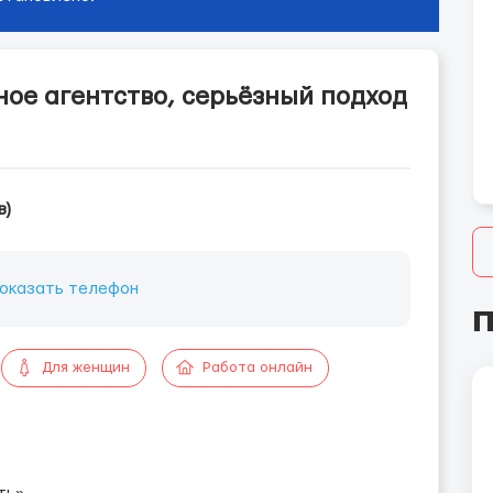
зное агентство, серьёзный подход
в)
оказать телефон
П
Для женщин
Работа онлайн