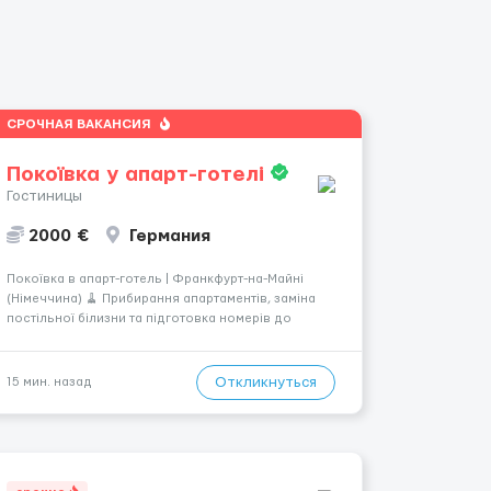
СРОЧНАЯ ВАКАНСИЯ
Покоївка у апарт-готелі
Гостиницы
2000 €
Германия
Покоївка в апарт-готель | Франкфурт-на-Майні
(Німеччина) 🧹 Прибирання апартаментів, заміна
постільної білизни та підготовка номерів до
заселення. 💶 Оплата: 6,50–9 € за номер, під час
стажування — 8 €/год. Середній дохід — близько
2000 € на місяць (після вирахув...
Откликнуться
15 мин. назад