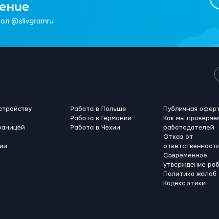
чение
ал @slivgramru
стройству
Работа в Польше
Публичная офер
Работа в Германии
Как мы проверяе
раницей
Работа в Чехии
работодателей
Отказ от
ий
ответственност
Современное
утверждение ра
Политика жалоб
Кодекс этики