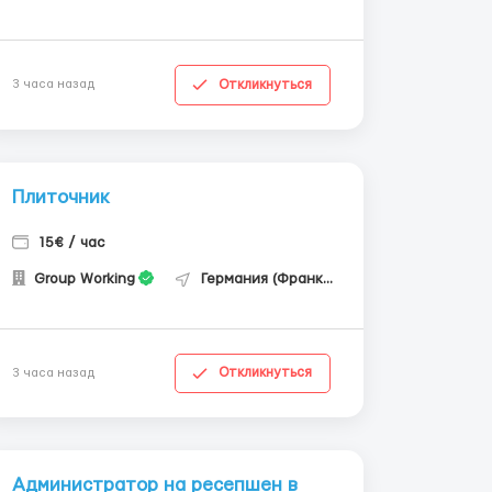
Откликнуться
3 часа назад
Плиточник
15€ / час
Group Working
Германия (Франкфурт-на-Майне)
Откликнуться
3 часа назад
Администратор на ресепшен в