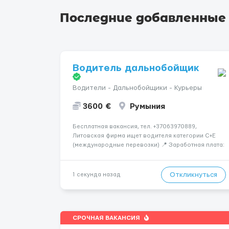
Последние добавленные
Водитель дальнобойщик
Водители - Дальнобойщики - Курьеры
3600 €
Румыния
Бесплатная вакансия, тел. +37063970889,
Литовская фирма ищет водителя категории C+E
(международные перевозки) 📍 Заработная плата:
💶 3600 € нетто в месяц 🚛 Что предстоит делать:
Международные перевозки на тентах и
рефрижераторах. В среднем 400–500 км в день.
Откликнуться
1 секунда назад
Погрузки и разгрузки...
СРОЧНАЯ ВАКАНСИЯ