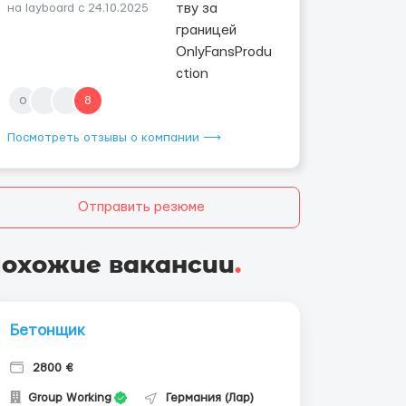
на layboard с 24.10.2025
o
8
Посмотреть отзывы о компании ⟶
Отправить резюме
охожие вакансии
.
Бетонщик
2800 €
Group Working
Германия (Лар)