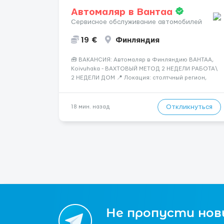
Автомаляр в Вантаа
Сервисное обслуживание автомобилей
19 €
Финляндия
🧰 ВАКАНСИЯ: Автомаляр в Финляндию ВАНТАА,
Koivuhaka - ВАХТОВЫЙ МЕТОД 2 НЕДЕЛИ РАБОТА\
2 НЕДЕЛИ ДОМ 📍 Локация: столтчный регион,
Вантаа, Финляндия 👌🏻вахта : 2\2 недели 📅 Старт:
как только вас утверждают 💶 Зарплата: 19 €/час
брутто 🏠 Жильё: предоставляется БЕСПЛАТНО 📞
Откликнуться
18 мин. назад
Контакт: +3725672...
Не пропусти новы