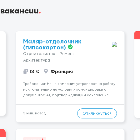
 вакансии
.
Маляр-отделочник
(гипсокартон)
Строительство - Ремонт -
Архитектура
13 €
Франция
Требования: Наша компания устраивает на работу
исключительно на условиях командировки с
документом A1, подтверждающим сохранение
социального и налогового статуса в стране
проживания во время работы в ЕС.Документ A1
могут получить граждане стран с упрощенным
Откликнуться
3 мин. назад
доступом к рынку труда ЕС (Укра...