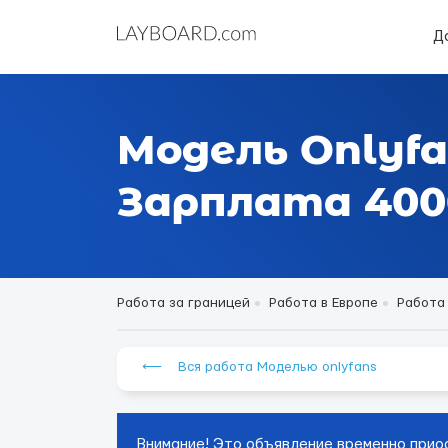
Д
Модель Onlyfa
Зарплата 4000
Работа за границей
Работа в Европе
Работа
⟵ Вся работа Моделью onlyfans
Внимание! Это объявление временно прио