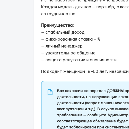
Мы не работаем по принципу «попробова
Каждая модель для нас — партнёр, с ко
сотрудничество.
Преимущества:
— стабильный доход
— фиксированная ставка + %
— личный менеджер
— уважительное общение
— защита репутации и анонимности
Подходит женщинам 18–50 лет, независи
Все вакансии на портале ДОЛЖНЫ пр
деятельности, не нарушающие закон
деятельности (запрет мошенничеств
эксплуатации и т.д.). В случае выяв
требованиям — сообщите Администра
соответствующее объявление будет 
будет заблокирован при систематич