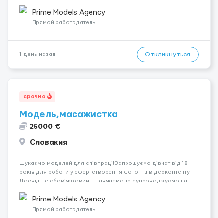
років.Відповідальність.Бажання працювати та
розвиватися.Досвід не обов’язковий.Якщо вас зацікавила
Prime Models Agency
вакансія — залишайте відгук, і ми зв’яжемося ...
Прямой работодатель
Откликнуться
1 день назад
срочно
Модель,масажистка
25000 €
Словакия
Шукаємо моделей для співпраці!Запрошуємо дівчат від 18
років для роботи у сфері створення фото- та відеоконтенту.
Досвід не обов’язковий — навчаємо та супроводжуємо на
всіх етапах. Пропонуємо гнучкий графік, стабільний дохід,
конфіденційність і професійну підтримку. Працюємо офіційно,
Prime Models Agency
поважаємо особ...
Прямой работодатель