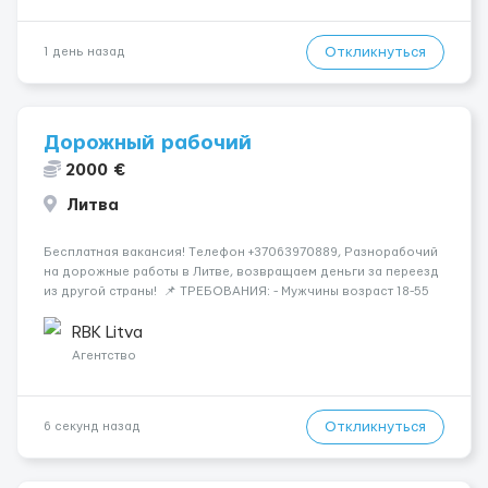
Откликнуться
1 день назад
Дорожный рабочий
2000 €
Литва
Бесплатная вакансия! Tелефон +37063970889, Разнорабочий
на дорожные работы в Литве, возвращаем деньги за переезд
из другой страны! 📌 ТРЕБОВАНИЯ: - Мужчины возраст 18-55
лет 📆 ГРАФИК РАБОТЫ: - 5-6 дней в неделю 8-12 часов в день
💳 ОПЛАТА ТРУДА: - ставка 9 евро/час днем...
RBK Litva
Агентство
Откликнуться
6 секунд назад