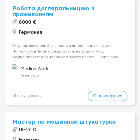
Робота доглядальницею з
проживанням
6000 €
Германия
Уход организован без спешки и интенсивных нагрузок.
Ночной уход: Іноді прокидається, не щодня. Уход
осуществляется за чоловіком. Место работы — Zehdenick,
16792. Психологическое состояние: Початкова стадія
деменції. Оплата составляет 1600 €. Мобильность пациента:
Medius Work
Мобіль...
Агентство
Откликнуться
13 секунд назад
Мастер по машинной штукатурке
16-17 €
Бельгия