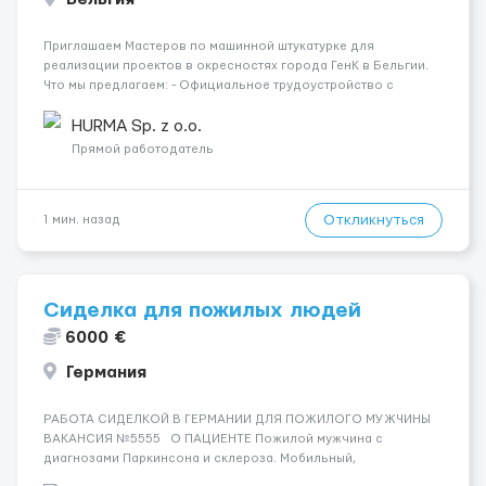
Приглашаем Мастеров по машинной штукатурке для
реализации проектов в окресностях города ГенК в Бельгии.
Что мы предлагаем: - Официальное трудоустройство с
полной поддержкой легализации и возможностью
получения вида на жительство. - График работы: с
HURMA Sp. z o.o.
понедельника по субботу по 10...
Прямой работодатель
Откликнуться
1 мин. назад
Сиделка для пожилых людей
6000 €
Германия
РАБОТА СИДЕЛКОЙ В ГЕРМАНИИ ДЛЯ ПОЖИЛОГО МУЖЧИНЫ
ВАКАНСИЯ №5555 О ПАЦИЕНТЕ Пожилой мужчина с
диагнозами Паркинсона и склероза. Мобильный,
ориентирован, ведёт спокойный образ жизни. Ночной сон