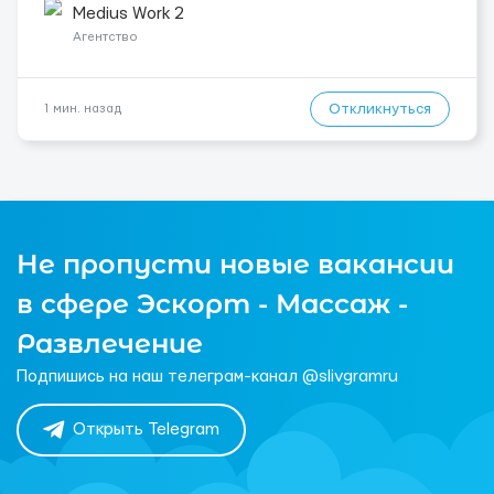
стабильный, без пробуждений. УХОД И ПОВСЕДНЕВНЫЕ
Medius Work 2
ЗАДАЧИ Ежедневный уход, п...
Агентство
Откликнуться
1 мин. назад
Не пропусти новые вакансии
в сфере Эскорт - Массаж -
Развлечение
Подпишись на наш телеграм-канал @slivgramru
Открыть Telegram