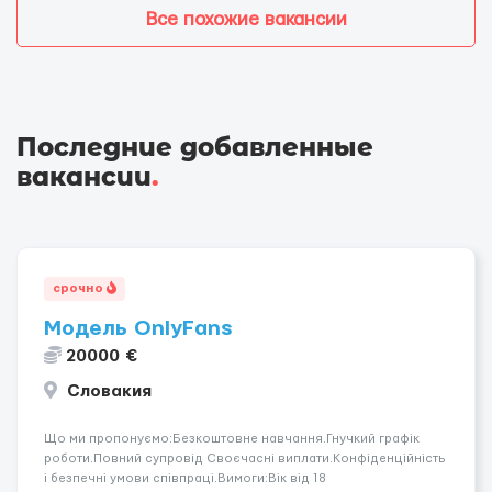
Все похожие вакансии
Последние добавленные
вакансии
.
срочно
Модель OnlyFans
20000 €
Словакия
Що ми пропонуємо:Безкоштовне навчання.Гнучкий графік
роботи.Повний супровід Своєчасні виплати.Конфіденційність
і безпечні умови співпраці.Вимоги:Вік від 18