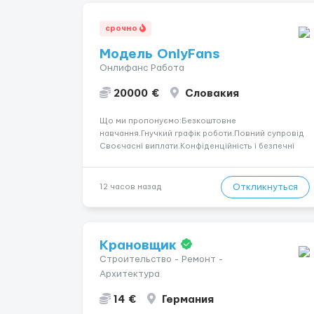
срочно
Модель OnlyFans
Онлифанс Работа
20000 €
Словакия
Що ми пропонуємо:Безкоштовне
навчання.Гнучкий графік роботи.Повний супровід
Своєчасні виплати.Конфіденційність і безпечні
умови співпраці.Вимоги:Вік від 18
років.Відповідальність.Бажання працювати та
розвиватися.Досвід не обов’язковий.Якщо вас
Откликнуться
12 часов назад
зацікавила вакансія — залишайте відгук, і ми
зв’яжемося ...
Крановщик
Строительство - Ремонт -
Архитектура
14 €
Германия