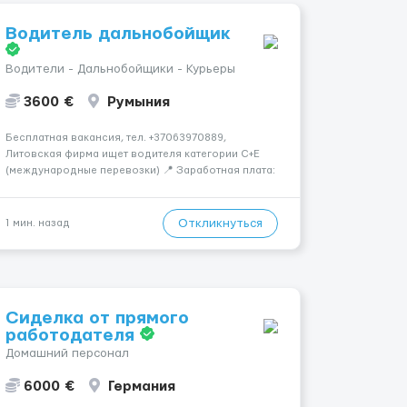
Водитель дальнобойщик
Водители - Дальнобойщики - Курьеры
3600 €
Румыния
Бесплатная вакансия, тел. +37063970889,
Литовская фирма ищет водителя категории C+E
(международные перевозки) 📍 Заработная плата:
💶 3600 € нетто в месяц 🚛 Что предстоит делать:
Международные перевозки на тентах и
рефрижераторах. В среднем 400–500 км в день.
Откликнуться
1 мин. назад
Погрузки и разгрузки...
Сиделка от прямого
работодателя
Домашний персонал
6000 €
Германия