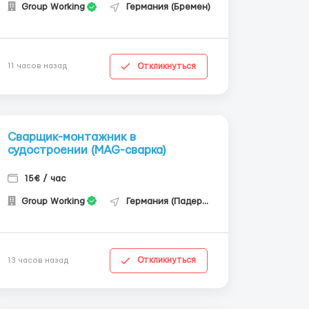
Group Working
Германия (Бремен)
Откликнуться
11 часов назад
Сварщик-монтажник в
судостроении (MAG-сварка)
15€ / час
Group Working
Германия (Падерборн)
Откликнуться
13 часов назад