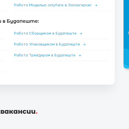
Работа Моделью onlyfans в Залаэгерсег
→
и в Будапеште:
Работа Сборщиком в Будапеште
→
Работа Упаковщиком в Будапеште
→
Работа Трейдером в Будапеште
→
 вакансии
.