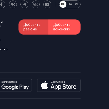
RU
UA
PL
та
Добавить
Добавить
м
резюме
вакансию
и
бства