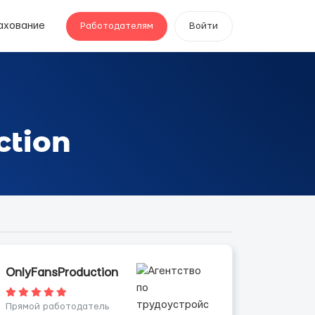
ахование
Работодателям
Войти
ction
OnlyFansProduction
Прямой работодатель