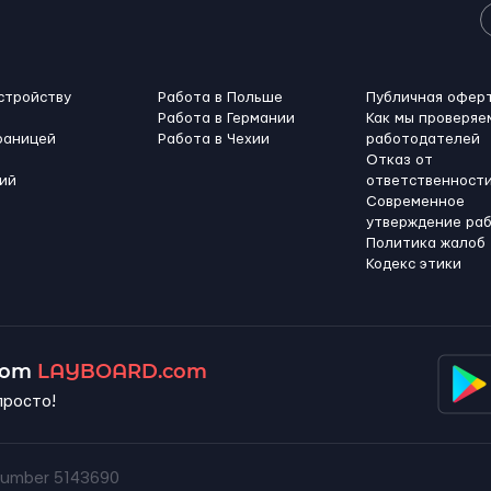
стройству
Работа в Польше
Публичная офер
Работа в Германии
Как мы проверяе
раницей
Работа в Чехии
работодателей
Отказ от
ий
ответственност
Современное
утверждение ра
Политика жалоб
Кодекс этики
 от
LAYBOARD.com
просто!
umber 5143690