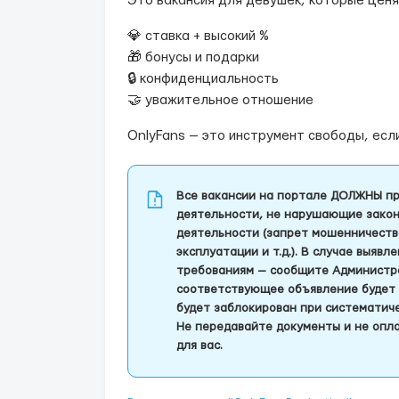
Это вакансия для девушек, которые ценят
💎 ставка + высокий %
🎁 бонусы и подарки
🔒 конфиденциальность
🤝 уважительное отношение
OnlyFans — это инструмент свободы, есл
Все вакансии на портале ДОЛЖНЫ пр
деятельности, не нарушающие закон
деятельности (запрет мошенничеств
эксплуатации и т.д.). В случае выяв
требованиям — сообщите Администра
соответствующее объявление будет 
будет заблокирован при систематич
Не передавайте документы и не опла
для вас.