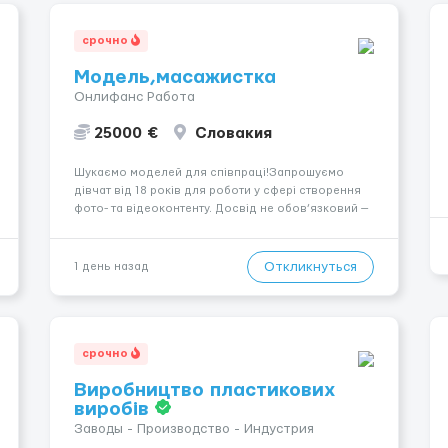
срочно
Модель,масажистка
Онлифанс Работа
25000 €
Словакия
Шукаємо моделей для співпраці!Запрошуємо
дівчат від 18 років для роботи у сфері створення
фото- та відеоконтенту. Досвід не обов’язковий —
навчаємо та супроводжуємо на всіх етапах.
Пропонуємо гнучкий графік, стабільний дохід,
конфіденційність і професійну підтримку.
Откликнуться
1 день назад
Працюємо офіційно, поважаємо особ...
срочно
Виробництво пластикових
виробів
Заводы - Производство - Индустрия