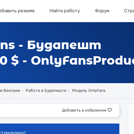
обавить резюме
Найти работу
Форум
Стр
ans - Будапешт
 $ - OnlyFansProdu
 в Венгрии
Работа в Будапеште
Модель Onlyfans
Добавить в избранное
становлено!