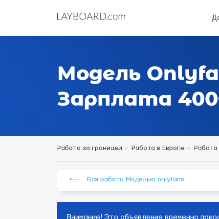
Д
Модель Onlyf
Зарплата 4000
Работа за границей
Работа в Европе
Работа
⟵ Вся работа Моделью onlyfans
Внимание! Это объявление временно прио