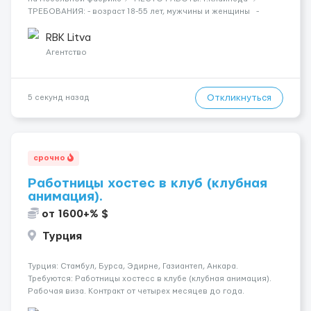
ТРЕБОВАНИЯ: - возраст 18-55 лет, мужчины и женщины -
можно без опыта работы 💳 ОПЛАТА ТРУДА: - ставка 6 евро/
час нетто 📃 ОБЯЗАННОСТИ: - с...
RBK Litva
Агентство
Откликнуться
5 секунд назад
срочно
Работницы хостес в клуб (клубная
анимация).
от 1600+% $
Турция
Турция: Стамбул, Бурса, Эдирне, Газиантеп, Анкара.
Требуются: Работницы хостесc в клубе (клубная анимация).
Рабочая виза. Контракт от четырех месяцев до года.
Короткий контракт от одного до трех месяцев. Мед.