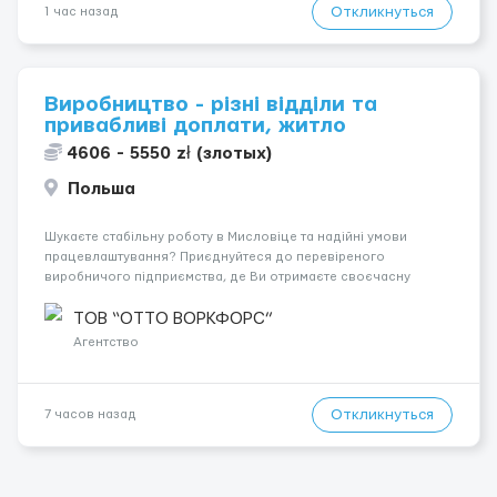
Откликнуться
1 час назад
Виробництво - різні відділи та
привабливі доплати, житло
4606 - 5550 zł (злотых)
Польша
Шукаєте стабільну роботу в Мисловіце та надійні умови
працевлаштування? Приєднуйтеся до перевіреного
виробничого підприємства, де Ви отримаєте своєчасну
заробітну плату, навчання з першого дня та можливість
підібрати посаду відповідно до Ваших навичок
ТОВ “ОТТО ВОРКФОРС”
Локація: Мисловіце Форма пр...
Агентство
Откликнуться
7 часов назад