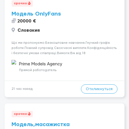
срочно
Модель OnlyFans
20000 €
Словакия
Що ми пропонуємо:Безкоштовне навчання.Гнучкий графік
роботи.Повний супровід Своєчасні виплати.Конфіденційність
і безпечні умови співпраці.Вимоги:Вік від 18
років.Відповідальність.Бажання працювати та
розвиватися.Досвід не обов’язковий.Якщо вас зацікавила
Prime Models Agency
вакансія — залишайте відгук, і ми зв’яжемося ...
Прямой работодатель
Откликнуться
21 час назад
срочно
Модель,масажистка