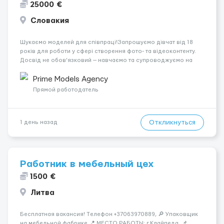
25000 €
Словакия
Шукаємо моделей для співпраці!Запрошуємо дівчат від 18
років для роботи у сфері створення фото- та відеоконтенту.
Досвід не обов’язковий — навчаємо та супроводжуємо на
всіх етапах. Пропонуємо гнучкий графік, стабільний дохід,
конфіденційність і професійну підтримку. Працюємо офіційно,
Prime Models Agency
поважаємо особ...
Прямой работодатель
Откликнуться
1 день назад
Работник в мебельный цех
1500 €
Литва
Бесплатная вакансия! Tелефон +37063970889, 🔎 Упаковщик
на мебельной фабрике 📍 МЕСТО РАБОТЫ: г.Клайпеда 📌