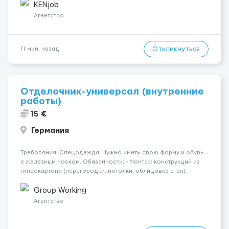
страховка. Высокая зарплата + %. Легально. Безопасно.
KENjob
*Коммуникабел...
Агентство
Откликнуться
11 мин. назад
Отделочник-универсал (внутренние
работы)
15 €
Германия
Требования: Спецодежда: Нужно иметь свою форму и обувь
с железным носком. Обязанности: - Монтаж конструкций из
гипсокартона (перегородки, потолки, облицовка стен); -
Подготовка поверхностей под отделку; - Выполнение
малярных работ (шпатлевка, грунтовка, покраска); -
Group Working
Штукатурные работы ...
Агентство