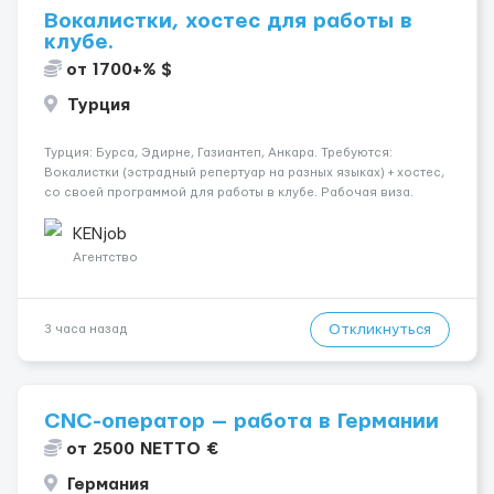
Вокалистки, хостес для работы в
клубе.
от 1700+% $
Турция
Турция: Бурса, Эдирне, Газиантеп, Анкара. Требуются:
Вокалистки (эстрадный репертуар на разных языках) + хостеc,
со своей программой для работы в клубе. Рабочая виза.
Контракт от четырех месяцев до года. Короткий контракт от
одного до трех месяцев. Мед. страховка. Высокая зарплат...
KENjob
Агентство
Откликнуться
3 часа назад
CNC-оператор — работа в Германии
от 2500 NETTO €
Германия