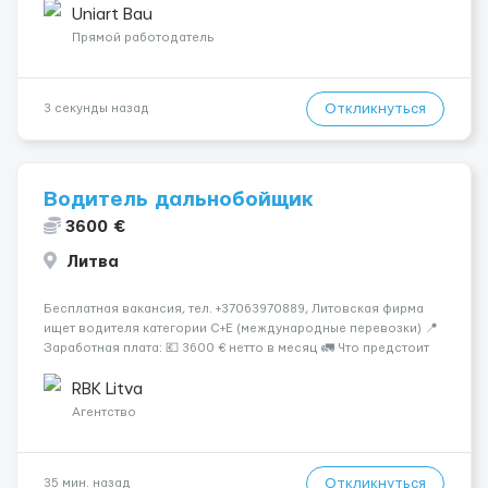
профессионалов на месте, приглашения делаем только для
Uniart Bau
профессионалов с доказательным портф...
Прямой работодатель
Откликнуться
3 секунды назад
Водитель дальнобойщик
3600 €
Литва
Бесплатная вакансия, тел. +37063970889, Литовская фирма
ищет водителя категории C+E (международные перевозки) 📍
Заработная плата: 💶 3600 € нетто в месяц 🚛 Что предстоит
делать: Международные перевозки на тентах и
рефрижераторах. В среднем 400–500 км в день. Погрузки и
RBK Litva
разгрузки ...
Агентство
Откликнуться
35 мин. назад