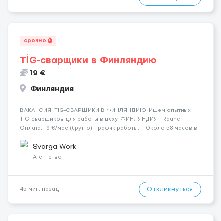
срочно
TİG-сварщики в Финляндию
19 €
Финляндия
​​ВАКАНСИЯ: TIG-СВАРЩИКИ В ФИНЛЯНДИЮ. Ищем опытных
TIG-сварщиков для работы в цеху. ФИНЛЯНДИЯ | Raahe
Оплата: 19 €/час (брутто). График работы: — Около 58 часов в
неделю гарантированно. — Возможны дополнительные
переработки. Дата начала: — Как можно скорее....
Svarga Work
Агентство
Откликнуться
45 мин. назад