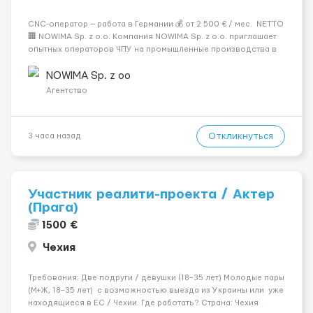
CNC-оператор — работа в Германии 💰 от 2 500 € / мес. NETTO
🏢 NOWIMA Sp. z o.o. Компания NOWIMA Sp. z o.o. приглашает
опытных операторов ЧПУ на промышленные производства в
Германии. Прямой контракт. Стабильная загрузка.
Проживание, оформление и билеты — за счёт компани...
NOWIMA Sp. z oo
Агентство
Откликнуться
3 часа назад
Участник реалити-проекта / Актер
(Прага)
1500 €
Чехия
Требования: Две подруги / девушки (18–35 лет) Молодые пары
(М+Ж, 18–35 лет) с возможностью выезда из Украины или уже
находящиеся в ЕС / Чехии. Где работать? Страна: Чехия ​