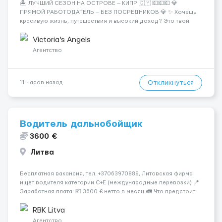
🏝️ ЛУЧШИЙ СЕЗОН НА ОСТРОВЕ — КИПР 🇨🇾 💶💶💶 💎
ПРЯМОЙ РАБОТОДАТЕЛЬ — БЕЗ ПОСРЕДНИКОВ 💎 ✨ Хочешь
красивую жизнь, путешествия и высокий доход? Это твой
шанс изменить всё уже сейчас. 🔥 ПОЧЕМУ ИМЕННО МЫ: —
Опытная команда с годами практики — Стабильный поток
Victoria's Angels
клиентов (без ...
Агентство
Откликнуться
11 часов назад
Водитель дальнобойщик
3600 €
Литва
Бесплатная вакансия, тел. +37063970889, Литовская фирма
ищет водителя категории C+E (международные перевозки) 📍
Заработная плата: 💶 3600 € нетто в месяц 🚛 Что предстоит
делать: Международные перевозки на тентах и
рефрижераторах. В среднем 400–500 км в день. Погрузки и
RBK Litva
разгрузки ...
Агентство