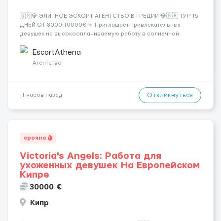
🇬🇷💎 ЭЛИТНОЕ ЭСКОРТ-АГЕНТСТВО В ГРЕЦИИ 💎🇬🇷 ТУР 15
ДНЕЙ ОТ 8000-10000€ 🔹 Приглашает привлекательных
девушек на высокооплачиваемую работу в солнечной
Греции! 🔹 Если ты любишь подарки, комфорт, внимание и
хорошие деньги 💶 — это предложение для тебя! 🔹
EscortAthena
Требования: ✔️ Возраст от ...
Агентство
Откликнуться
11 часов назад
срочно
Victoria's Angels: Работа для
ухоженных девушек На Европейском
Кипре
30000 €
Кипр