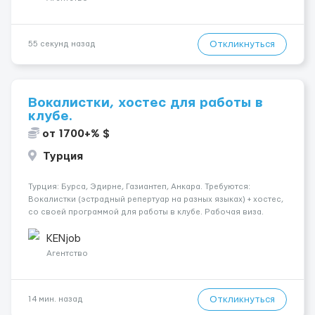
Откликнуться
55 секунд назад
Вокалистки, хостес для работы в
клубе.
от 1700+% $
Турция
Турция: Бурса, Эдирне, Газиантеп, Анкара. Требуются:
Вокалистки (эстрадный репертуар на разных языках) + хостеc,
со своей программой для работы в клубе. Рабочая виза.
Контракт от четырех месяцев до года. Короткий контракт от
одного до трех месяцев. Мед. страховка. Высокая зарплат...
KENjob
Агентство
Откликнуться
14 мин. назад