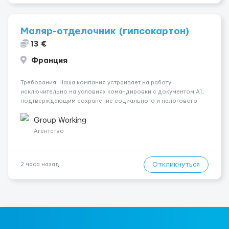
Маляр-отделочник (гипсокартон)
13 €
Франция
Требования: Наша компания устраивает на работу
исключительно на условиях командировки с документом A1,
подтверждающим сохранение социального и налогового
статуса в стране проживания во время работы в ЕС.Документ
A1 могут получить граждане стран с упрощенным доступом к
Group Working
рынку труда ЕС (Укра...
Агентство
Откликнуться
2 часа назад