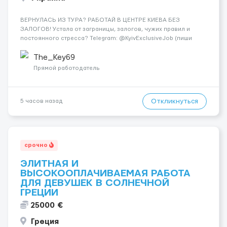
ВЕРНУЛАСЬ ИЗ ТУРА? РАБОТАЙ В ЦЕНТРЕ КИЕВА БЕЗ
ЗАЛОГОВ! Устала от заграницы, залогов, чужих правил и
постоянного стресса? Telegram: @KyivExclusiveJob (пиши
сюда!) Мы предлагаем совсем другие условия: Работа в
самом центре Киева Можно работать в эскорте или в
The_Key69
эротическом массаже (н...
Прямой работодатель
Откликнуться
5 часов назад
срочно
ЭЛИТНАЯ И
ВЫСОКООПЛАЧИВАЕМАЯ РАБОТА
ДЛЯ ДЕВУШЕК В СОЛНЕЧНОЙ
ГРЕЦИИ
25000 €
Греция