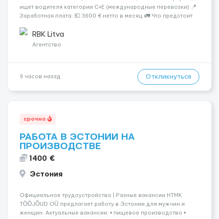
ищет водителя категории C+E (международные перевозки) 📍
Заработная плата: 💶 3600 € нетто в месяц 🚛 Что предстоит
делать: Международные перевозки на тентах и
рефрижераторах. В среднем 400–500 км в день. Погрузки и
RBK Litva
разгрузки...
Агентство
Откликнуться
9 часов назад
срочно
РАБОТА В ЭСТОНИИ НА
ПРОИЗВОДСТВЕ
1400 €
Эстония
Официальное трудоустройство | Разные вакансии HTMK
TÖÖJÕUD OÜ предлагает работу в Эстонии для мужчин и
женщин. Актуальные вакансии: • пищевое производство •