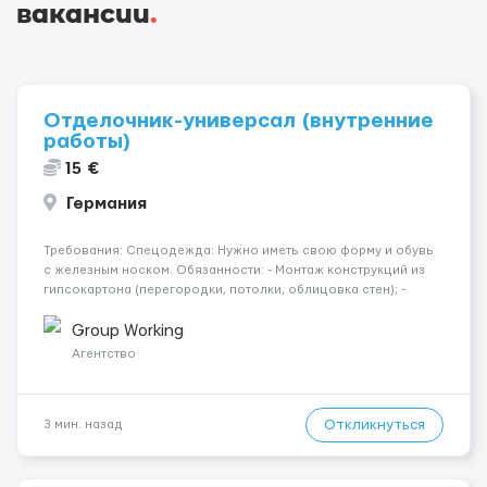
вакансии
.
Отделочник-универсал (внутренние
работы)
15 €
Германия
Требования: Спецодежда: Нужно иметь свою форму и обувь
с железным носком. Обязанности: - Монтаж конструкций из
гипсокартона (перегородки, потолки, облицовка стен); -
Подготовка поверхностей под отделку; - Выполнение
малярных работ (шпатлевка, грунтовка, покраска); -
Group Working
Штукатурные работы ...
Агентство
Откликнуться
3 мин. назад