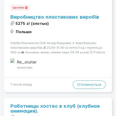
срочно
Виробництво пластикових виробів
5275 zł (злотых)
Польша
Ostrów Mazowiecka (100 км від Варшави) 🔹 Виробництво
пластикових виробів 💰 23,50–31,40 зл нетто/год + премія до
300 зл 👥 Чоловіки, жінки, сімейні пари (18–55 років) 🕒 Робота
у 2–3 зміни 🏠 Житло — 650 зл/міс. Компенсація за власне
житло — 400 зл. 📦 Обов...
Re_cruiter
Агентство
Откликнуться
7 часов назад
Работницы хостес в клуб (клубная
анимация).