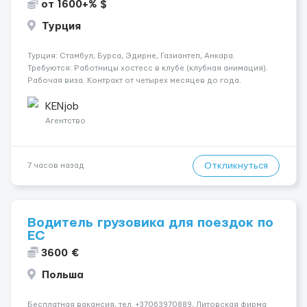
от 1600+% $
Турция
Турция: Стамбул, Бурса, Эдирне, Газиантеп, Анкара.
Требуются: Работницы хостесc в клубе (клубная анимация).
Рабочая виза. Контракт от четырех месяцев до года.
Короткий контракт от одного до трех месяцев. Мед.
страховка. Высокая зарплата + %. Легально. Безопасно.
KENjob
*Коммуникабел...
Агентство
Откликнуться
7 часов назад
Водитель грузовика для поездок по
ЕС
3600 €
Польша
Бесплатная вакансия, тел. +37063970889, Литовская фирма