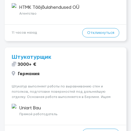
упаковка продукции • деревообработка • работа на линии •
склады и логистика • п...
HTMK Tööjõulahendused OÜ
Агентство
Откликнуться
11 часов назад
Штукатурщик
3000+ €
Германия
Штукатур выполняет работы по выравниванию стен и
потолков, подготовке поверхностей под дальнейшую
отделку. Основная работа выполняется в Берлине. Ищем
профессионалов на месте, приглашения делаем только для
специалистов с подтверждённым опытом и портфолио.
Uniart Bau
Обязанности Подготовка оснований ...
Прямой работодатель