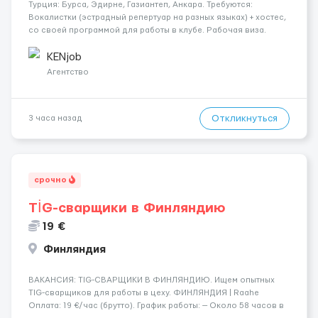
Турция: Бурса, Эдирне, Газиантеп, Анкара. Требуются:
Вокалистки (эстрадный репертуар на разных языках) + хостеc,
со своей программой для работы в клубе. Рабочая виза.
Контракт от четырех месяцев до года. Короткий контракт от
одного до трех месяцев. Мед. страховка. Высокая зарплат...
KENjob
Агентство
Откликнуться
3 часа назад
срочно
TİG-сварщики в Финляндию
19 €
Финляндия
​​ВАКАНСИЯ: TIG-СВАРЩИКИ В ФИНЛЯНДИЮ. Ищем опытных
TIG-сварщиков для работы в цеху. ФИНЛЯНДИЯ | Raahe
Оплата: 19 €/час (брутто). График работы: — Около 58 часов в