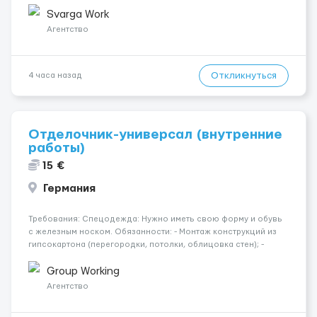
неделю гарантированно. — Возможны дополнительные
переработки. Дата начала: — Как можно скорее....
Svarga Work
Агентство
Откликнуться
4 часа назад
Отделочник-универсал (внутренние
работы)
15 €
Германия
Требования: Спецодежда: Нужно иметь свою форму и обувь
с железным носком. Обязанности: - Монтаж конструкций из
гипсокартона (перегородки, потолки, облицовка стен); -
Подготовка поверхностей под отделку; - Выполнение
малярных работ (шпатлевка, грунтовка, покраска); -
Group Working
Штукатурные работы ...
Агентство