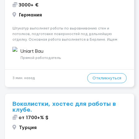
3000+ €
Германия
Штукатур выполняет работы по выравниванию стен и
потолков, подготовке поверхностей под дальнейшую
отделку. Основная работа выполняется в Берлине. Ищем
профессионалов на месте, приглашения делаем только для
специалистов с подтверждённым опытом и портфолио.
Uniart Bau
Обязанности Подготовка оснований ...
Прямой работодатель
Откликнуться
3 мин. назад
Вокалистки, хостес для работы в
клубе.
от 1700+% $
Турция