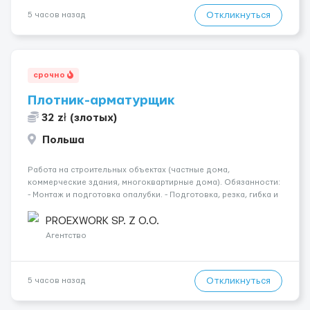
Откликнуться
5 часов назад
срочно
Плотник-арматурщик
32 zł (злотых)
Польша
Работа на строительных объектах (частные дома,
коммерческие здания, многоквартирные дома). Обязанности:
- Монтаж и подготовка опалубки. - Подготовка, резка, гибка и
монтаж арматуры согласно технической документации. -
Связка арматурных стержней. - Заливка бетона. - Демонтаж
PROEXWORK SP. Z O.O.
опалубки после за...
Агентство
Откликнуться
5 часов назад