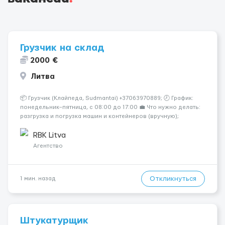
Грузчик на склад
2000 €
Литва
📦 Грузчик (Клайпеда, Sudmantai) +37063970889; 🕗 График:
понедельник–пятница, с 08:00 до 17:00 💼 Что нужно делать:
разгрузка и погрузка машин и контейнеров (вручную);
сортировка товара; поддержание порядка на складе;
выполнение других поручений заведующего складом. ✅
RBK Litva
Требования: ...
Агентство
Откликнуться
1 мин. назад
Штукатурщик