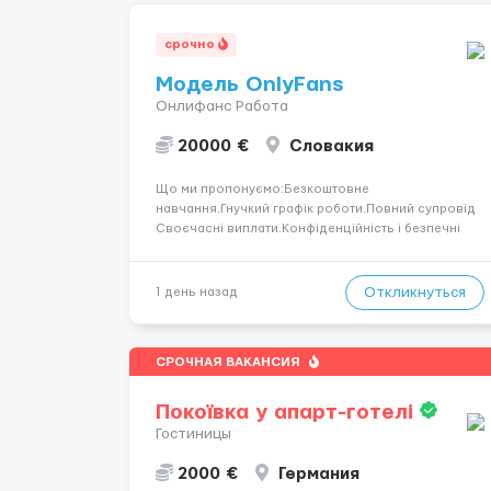
срочно
Модель OnlyFans
Онлифанс Работа
20000 €
Словакия
Що ми пропонуємо:Безкоштовне
навчання.Гнучкий графік роботи.Повний супровід
Своєчасні виплати.Конфіденційність і безпечні
умови співпраці.Вимоги:Вік від 18
років.Відповідальність.Бажання працювати та
розвиватися.Досвід не обов’язковий.Якщо вас
Откликнуться
1 день назад
зацікавила вакансія — залишайте відгук, і ми
зв’яжемося ...
СРОЧНАЯ ВАКАНСИЯ
Покоївка у апарт-готелі
Гостиницы
2000 €
Германия