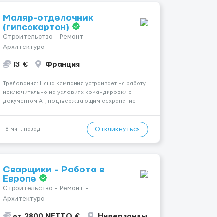
Маляр-отделочник
(гипсокартон)
Строительство - Ремонт -
Архитектура
13 €
Франция
Требования: Наша компания устраивает на работу
исключительно на условиях командировки с
документом A1, подтверждающим сохранение
социального и налогового статуса в стране
проживания во время работы в ЕС.Документ A1
могут получить граждане стран с упрощенным
Откликнуться
18 мин. назад
доступом к рынку труда ЕС (Укра...
Сварщики - Работа в
Европе
Строительство - Ремонт -
Архитектура
от 2800 NETTO €
Нидерланды