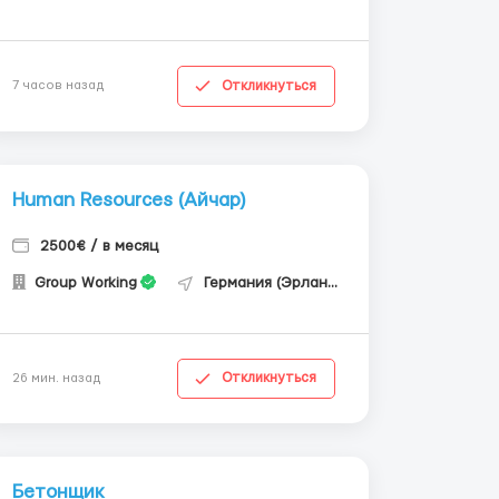
Откликнуться
7 часов назад
Human Resources (Айчар)
2500€ / в месяц
Group Working
Германия (Эрланген)
Откликнуться
26 мин. назад
Бетонщик