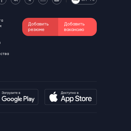
та
Добавить
Добавить
м
резюме
вакансию
и
бства