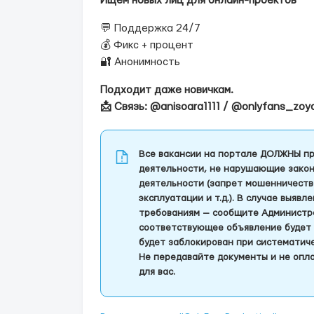
Ищем новых лиц для онлайн-проектов
💬 Поддержка 24/7
💰 Фикс + процент
🔐 Анонимность
Подходит даже новичкам.
📩 Связь: @anisoara1111 / @onlyfans_zo
Все вакансии на портале ДОЛЖНЫ пр
деятельности, не нарушающие закон
деятельности (запрет мошенничеств
эксплуатации и т.д.). В случае выяв
требованиям — сообщите Администра
соответствующее объявление будет 
будет заблокирован при систематич
Не передавайте документы и не опла
для вас.