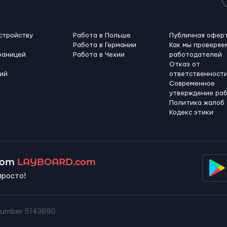
стройству
Работа в Польше
Публичная офер
Работа в Германии
Как мы проверяе
раницей
Работа в Чехии
работодателей
Отказ от
ий
ответственност
Современное
утверждение ра
Политика жалоб
Кодекс этики
 от
LAYBOARD.com
просто!
umber 5143690