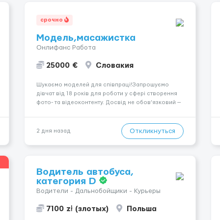
срочно
Модель,масажистка
Онлифанс Работа
25000 €
Словакия
Шукаємо моделей для співпраці!Запрошуємо
дівчат від 18 років для роботи у сфері створення
фото- та відеоконтенту. Досвід не обов’язковий —
навчаємо та супроводжуємо на всіх етапах.
Пропонуємо гнучкий графік, стабільний дохід,
конфіденційність і професійну підтримку.
Откликнуться
2 дня назад
Працюємо офіційно, поважаємо особ...
Водитель автобуса,
категория D
Водители - Дальнобойщики - Курьеры
7100 zł (злотых)
Польша