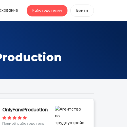
ахование
Работодателям
Войти
roduction
OnlyFansProduction
Прямой работодатель