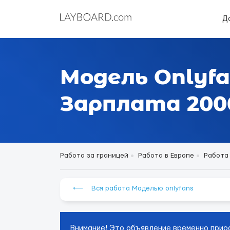
Д
Модель Onlyfa
Зарплата 2000
Работа за границей
Работа в Европе
Работа
⟵ Вся работа Моделью onlyfans
Внимание! Это объявление временно прио