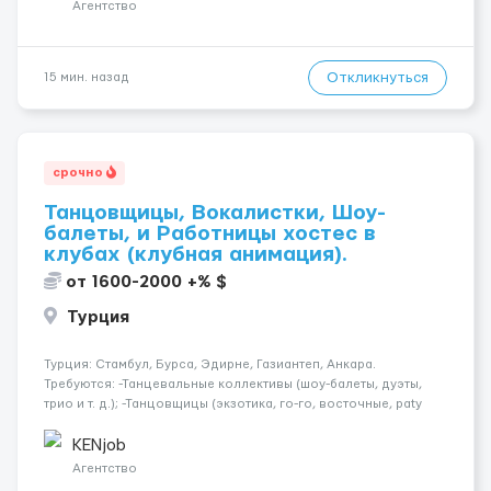
опалубки после за...
Агентство
Откликнуться
15 мин. назад
срочно
Танцовщицы, Вокалистки, Шоу-
балеты, и Работницы хостес в
клубах (клубная анимация).
от 1600-2000 +% $
Турция
Турция: Стамбул, Бурса, Эдирне, Газиантеп, Анкара.
Требуются: -Танцевальные коллективы (шоу-балеты, дуэты,
трио и т. д.); -Танцовщицы (экзотика, го-го, восточные, paty
girls, и т. д.); -Вокалистки (эстрадный репертуар на разных
языках); -Гимнастки; -Работницы хостесc в кл...
KENjob
Агентство