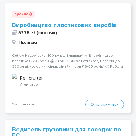
срочно
Виробництво пластикових виробів
5275 zł (злотых)
Польша
Ostrów Mazowiecka (100 км від Варшави) 🔹 Виробництво
пластикових виробів 💰 23,50–31,40 зл нетто/год + премія до
300 зл 👥 Чоловіки, жінки, сімейні пари (18–55 років) 🕒 Робота
у 2–3 зміни 🏠 Житло — 650 зл/міс. Компенсація за власне
житло — 400 зл. 📦 Обов...
Re_cruiter
Агентство
Откликнуться
9 часов назад
Водитель грузовика для поездок по
ЕС