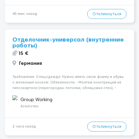
Откликнуться
45 мин. назад
Отделочник-универсал (внутренние
работы)
15 €
Германия
Требования: Спецодежда: Нужно иметь свою форму и обувь
с железным носком. Обязанности: - Монтаж конструкций из
гипсокартона (перегородки, потолки, облицовка стен); -
Подготовка поверхностей под отделку; - Выполнение
малярных работ (шпатлевка, грунтовка, покраска); -
Group Working
Штукатурные работы ...
Агентство
Откликнуться
2 часа назад