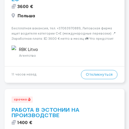
3600 €
Польша
Бесплатная вакансия, тел. +37063970889, Литовская фирма
ищет водителя категории C+E (международные перевозки) 📍
Заработная плата: 💶 3600 € нетто в месяц 🚛 Что предстоит
делать: Международные перевозки на тентах и
рефрижераторах. В среднем 400–500 км в день. Погрузки и
RBK Litva
разгрузки...
Агентство
Откликнуться
11 часов назад
срочно
РАБОТА В ЭСТОНИИ НА
ПРОИЗВОДСТВЕ
1400 €