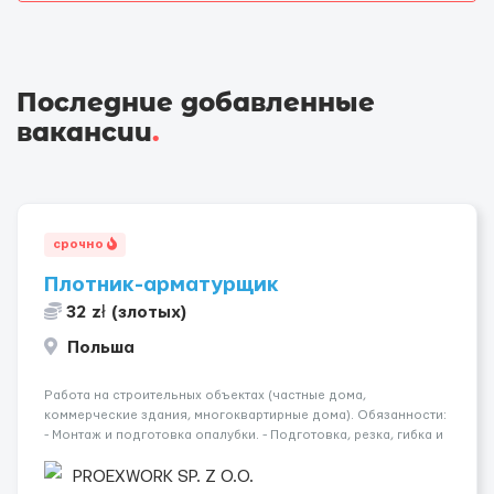
Последние добавленные
вакансии
.
срочно
Плотник-арматурщик
32 zł (злотых)
Польша
Работа на строительных объектах (частные дома,
коммерческие здания, многоквартирные дома). Обязанности:
- Монтаж и подготовка опалубки. - Подготовка, резка, гибка и
монтаж арматуры согласно технической документации. -
Связка арматурных стержней. - Заливка бетона. - Демонтаж
PROEXWORK SP. Z O.O.