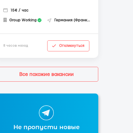
15€ / час
Group Working
Германия (Франкфурт-на-Майне)
Откликнуться
8 часов назад
Все похожие вакансии
Не пропусти новые