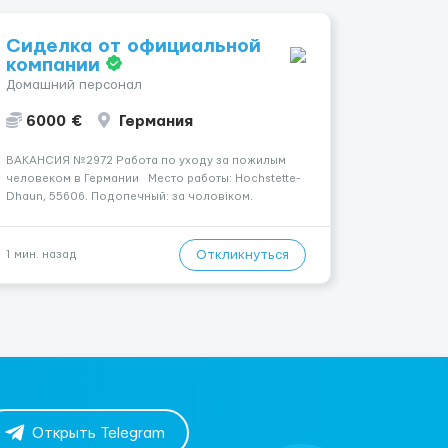
Сиделка от официальной
компании
Домашний персонал
6000 €
Германия
ВАКАНСИЯ №2972 Работа по уходу за пожилым
человеком в Германии Место работы: Hochstette-
Dhaun, 55606. Подопечный: за чоловіком.
Состояние пациента: В ясному розумі.
Мобильность: Прикутий до ліжка (можливість
сидіти є). Ночной уход: Спить не прокидаючись.
Откликнуться
1 мин. назад
Усло...
Открыть Telegram