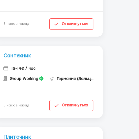
Откликнуться
8 часов назад
Сантехник
13-14€ / час
Group Working
Германия (Зальцгиттер)
Откликнуться
8 часов назад
Плиточник