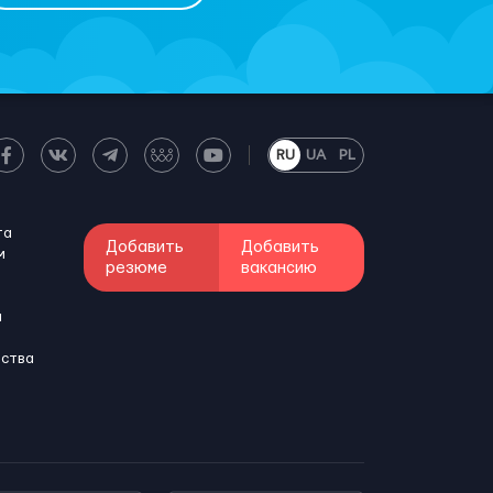
RU
UA
PL
та
Добавить
Добавить
м
резюме
вакансию
и
бства