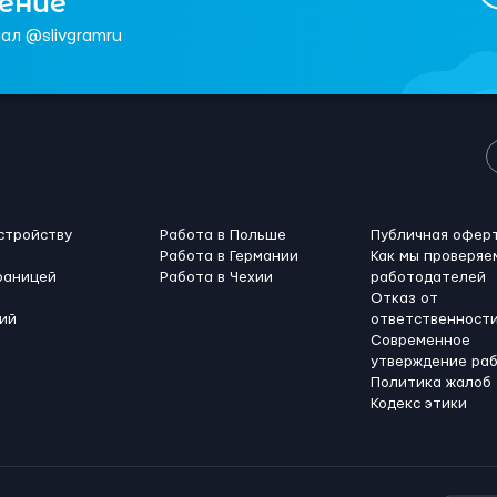
чение
ал @slivgramru
стройству
Работа в Польше
Публичная офер
Работа в Германии
Как мы проверяе
раницей
Работа в Чехии
работодателей
Отказ от
ий
ответственност
Современное
утверждение ра
Политика жалоб
Кодекс этики