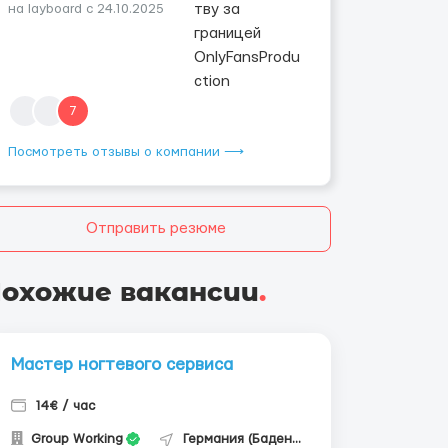
на layboard с 24.10.2025
7
Посмотреть отзывы о компании ⟶
Отправить резюме
охожие вакансии
.
Мастер ногтевого сервиса
14€ / час
Group Working
Германия (Баден-Вюртемберг)