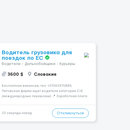
Водитель грузовика для
поездок по ЕС
Водители - Дальнобойщики - Курьеры
3600 $
Словакия
Бесплатная вакансия, тел. +37063970889,
Литовская фирма ищет водителя категории C+E
(международные перевозки) 📍 Заработная плата:
💶 3600 € нетто в месяц 🚛 Что предстоит делать:
Международные перевозки на тентах и
рефрижераторах. В среднем 400–500 км в день.
Откликнуться
23 секунды назад
Погрузки и разгрузки...