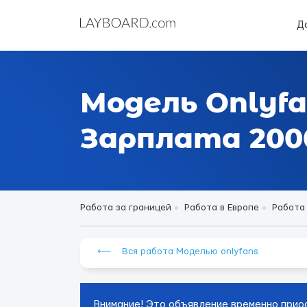
Д
Модель Onlyfa
Зарплата 2000
Работа за границей
Работа в Европе
Работа
⟵ Вся работа Моделью onlyfans
Внимание! Это объявление временно прио