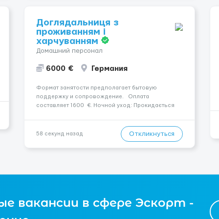
Доглядальниця з
проживанням і
харчуванням
Домашний персонал
6000 €
Германия
Формат занятости предполагает бытовую
поддержку и сопровождение. Оплата
составляет 1600 €. Ночной уход: Прокидається
один-два рази за ніч. Место работы: Gladbeck,
45964. Уход осуществляется за жінкою.
Психологическое состояние: Початкова стадія
Откликнуться
58 секунд назад
деменції. Мобильность пациента:...
е вакансии в сфере Эскорт -