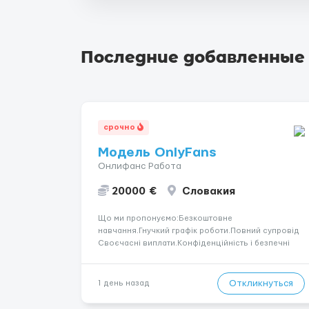
Последние добавленные
срочно
Модель OnlyFans
Онлифанс Работа
20000 €
Словакия
Що ми пропонуємо:Безкоштовне
навчання.Гнучкий графік роботи.Повний супровід
Своєчасні виплати.Конфіденційність і безпечні
умови співпраці.Вимоги:Вік від 18
років.Відповідальність.Бажання працювати та
розвиватися.Досвід не обов’язковий.Якщо вас
Откликнуться
1 день назад
зацікавила вакансія — залишайте відгук, і ми
зв’яжемося ...