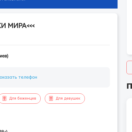
И МИРА<<<
иев)
оказать телефон
П
Для беженцев
Для девушек