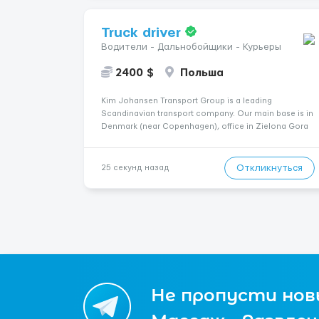
Truck driver
Водители - Дальнобойщики - Курьеры
2400 $
Польша
Kim Johansen Transport Group is a leading
Scandinavian transport company. Our main base is in
Denmark (near Copenhagen), office in Zielona Gora
(Poland). Our trucks travel through European
countries: Germany, France, Belgium, Italy, Denmark,
Poland, Norway, Sweden, England. What we of...
Откликнуться
25 секунд назад
Не пропусти новы