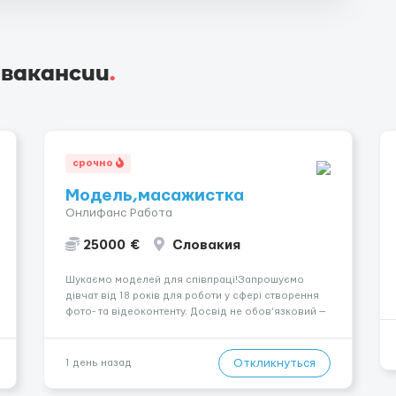
 вакансии
.
срочно
Модель,масажистка
Онлифанс Работа
25000 €
Словакия
Шукаємо моделей для співпраці!Запрошуємо
дівчат від 18 років для роботи у сфері створення
фото- та відеоконтенту. Досвід не обов’язковий —
навчаємо та супроводжуємо на всіх етапах.
Пропонуємо гнучкий графік, стабільний дохід,
конфіденційність і професійну підтримку.
Откликнуться
1 день назад
Працюємо офіційно, поважаємо особ...