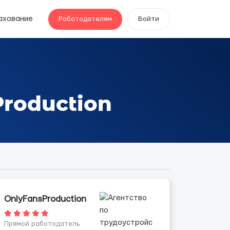
ахование
Работодателям
Войти
roduction
OnlyFansProduction
Прямой работодатель