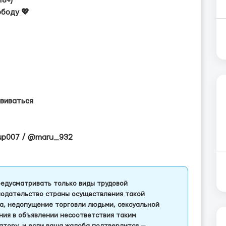
18+)
ободу 💖
звиваться
oup007 / @maru_932
едусматривать только виды трудовой
одательство страны осуществления такой
а, недопущение торговли людьми, сексуальной
ления в объявлении несоответствия таким