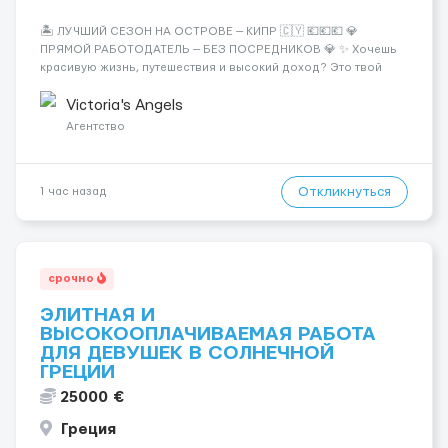
🏝️ ЛУЧШИЙ СЕЗОН НА ОСТРОВЕ — КИПР 🇨🇾 💶💶💶 💎
ПРЯМОЙ РАБОТОДАТЕЛЬ — БЕЗ ПОСРЕДНИКОВ 💎 ✨ Хочешь
красивую жизнь, путешествия и высокий доход? Это твой
шанс изменить всё уже сейчас. 🔥 ПОЧЕМУ ИМЕННО МЫ: —
Опытная команда с годами практики — Стабильный поток
Victoria's Angels
клиентов (без ...
Агентство
Откликнуться
1 час назад
срочно
ЭЛИТНАЯ И
ВЫСОКООПЛАЧИВАЕМАЯ РАБОТА
ДЛЯ ДЕВУШЕК В СОЛНЕЧНОЙ
ГРЕЦИИ
25000 €
Греция