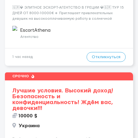
🇬🇷💎 ЭЛИТНОЕ ЭСКОРТ-АГЕНТСТВО В ГРЕЦИИ 💎🇬🇷 ТУР 15
ДНЕЙ ОТ 8000-10000€ 🔹 Приглашает привлекательных
девушек на высокооплачиваемую работу в солнечной
Греции! 🔹 Если ты любишь подарки, комфорт, внимание и
хорошие деньги 💶 — это предложение для тебя! 🔹
EscortAthena
Требования: ✔️ Возраст от ...
Агентство
Откликнуться
1 час назад
СРОЧНО
Лучшие условия. Высокий доход!
Безопасность и
конфиденциальность! Ждём вас,
девочки!!!
10000 $
Украина