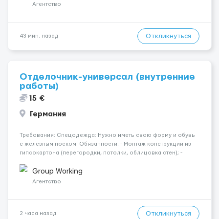
Агентство
Откликнуться
43 мин. назад
Отделочник-универсал (внутренние
работы)
15 €
Германия
Требования: Спецодежда: Нужно иметь свою форму и обувь
с железным носком. Обязанности: - Монтаж конструкций из
гипсокартона (перегородки, потолки, облицовка стен); -
Подготовка поверхностей под отделку; - Выполнение
малярных работ (шпатлевка, грунтовка, покраска); -
Group Working
Штукатурные работы ...
Агентство
Откликнуться
2 часа назад