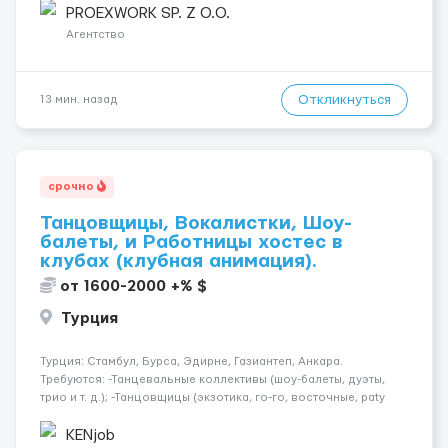
Связка арматурных стержней. - Заливка бетона. - Демонтаж
PROEXWORK SP. Z O.O.
опалубки после за...
Агентство
Откликнуться
13 мин. назад
срочно
Танцовщицы, Вокалистки, Шоу-
балеты, и Работницы хостес в
клубах (клубная анимация).
от 1600-2000 +% $
Турция
Турция: Стамбул, Бурса, Эдирне, Газиантеп, Анкара.
Требуются: -Танцевальные коллективы (шоу-балеты, дуэты,
трио и т. д.); -Танцовщицы (экзотика, го-го, восточные, paty
girls, и т. д.); -Вокалистки (эстрадный репертуар на разных
языках); -Гимнастки; -Работницы хостесc в кл...
KENjob