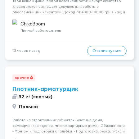
Твой шанс к финансовой независимости! Эскорт-агентство
класса люкс приглашает девушек для работы с
обеспеченными клиентами. Доход от 4000-10000 грн в час, а
за неделю — от 1500$. Ты сама выбираешь график, а чаевые
всегда остаются у тебя. Предоставляем хорошие
ChikaBoom
Апартаменты , безопасность и ...
Прямой работодатель
Откликнуться
13 часов назад
срочно
Плотник-арматурщик
32 zł (злотых)
Польша
Работа на строительных объектах (частные дома,
коммерческие здания, многоквартирные дома). Обязанности:
- Монтаж и подготовка опалубки. - Подготовка, резка, гибка и
монтаж арматуры согласно технической документации. -