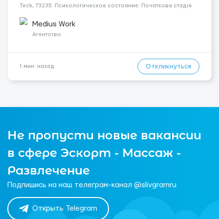
Teck, 73235. Психологическое состояние: Початкова стадія
деменції. Оплата составляет 1600 €. Мобильность пациента:
Мобільний. Ночной уход: Іноді прокидається, не ...
Medius Work
Агентство
Откликнуться
1 мин. назад
Не пропусти новые вакансии
в сфере Эскорт - Массаж -
Развлечение
Подпишись на наш телеграм-канал @slivgramru
Открыть Telegram