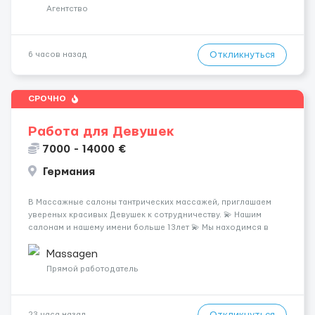
клиентов (без ...
Агентство
Откликнуться
6 часов назад
СРОЧНО
Работа для Девушек
7000 - 14000 €
Германия
В Массажные салоны тантрических массажей, приглашаем
увереных красивых Девушек к сотрудничеству. 💫 Нашим
салонам и нашему имени больше 13лет 💫 Мы находимся в
городе Берлин 💜Прямой работодатель 💙Большая
заработная плата 💚Мы гарантируем Наличие работы. Поток 💝
Massagen
incall / Out...
Прямой работодатель
Откликнуться
23 часа назад