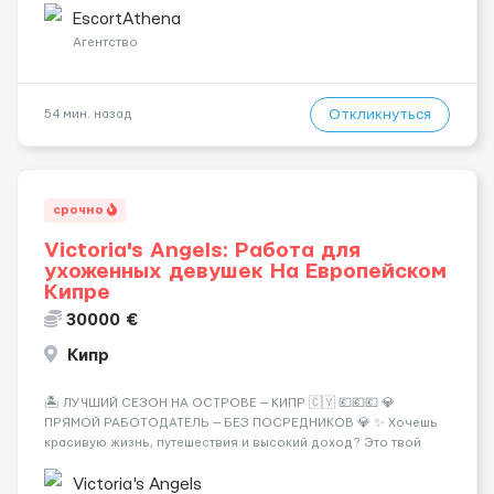
хорошие деньги 💶 — это предложение для тебя! 🔹
EscortAthena
Требования: ✔️ Возраст от ...
Агентство
Откликнуться
54 мин. назад
срочно
Victoria's Angels: Работа для
ухоженных девушек На Европейском
Кипре
30000 €
Кипр
🏝️ ЛУЧШИЙ СЕЗОН НА ОСТРОВЕ — КИПР 🇨🇾 💶💶💶 💎
ПРЯМОЙ РАБОТОДАТЕЛЬ — БЕЗ ПОСРЕДНИКОВ 💎 ✨ Хочешь
красивую жизнь, путешествия и высокий доход? Это твой
шанс изменить всё уже сейчас. 🔥 ПОЧЕМУ ИМЕННО МЫ: —
Опытная команда с годами практики — Стабильный поток
Victoria's Angels