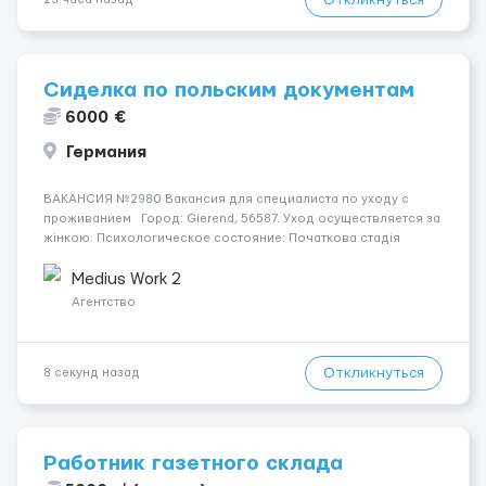
Сиделка по польским документам
6000 €
Германия
ВАКАНСИЯ №2980 Вакансия для специалиста по уходу с
проживанием Город: Gierend, 56587. Уход осуществляется за
жінкою. Психологическое состояние: Початкова стадія
деменції. Мобильность пациента: Мобільний з ходунками
(ролатор, палиця). Ночью пациент: Прокидається один-два
Medius Work 2
р...
Агентство
Откликнуться
8 секунд назад
Работник газетного склада