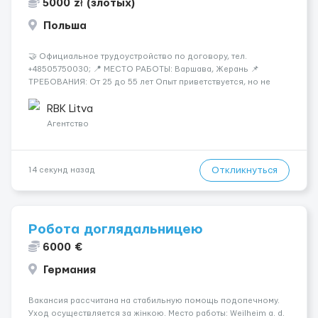
5000 zł (злотых)
Польша
🤝 Официальное трудоустройство по договору, тел.
+48505750030; 📍 МЕСТО РАБОТЫ: Варшава, Жерань 📌
ТРЕБОВАНИЯ: От 25 до 55 лет Опыт приветствуется, но не
обязателен Разговорный польский (уровень А кандидаты:
Мужчины (25-55 лет) язык: разговорный уровень польского 📆
RBK Litva
ГРАФИК РАБОТЫ...
Агентство
Откликнуться
14 секунд назад
Робота доглядальницею
6000 €
Германия
Вакансия рассчитана на стабильную помощь подопечному.
Уход осуществляется за жінкою. Место работы: Weilheim a. d.