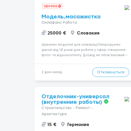
срочно
Модель,масажистка
Онлифанс Работа
25000 €
Словакия
Шукаємо моделей для співпраці!Запрошуємо
дівчат від 18 років для роботи у сфері створення
фото- та відеоконтенту. Досвід не обов’язковий —
навчаємо та супроводжуємо на всіх етапах.
Пропонуємо гнучкий графік, стабільний дохід,
конфіденційність і професійну підтримку.
Откликнуться
2 дня назад
Працюємо офіційно, поважаємо особ...
Отделочник-универсал
(внутренние работы)
Строительство - Ремонт -
Архитектура
15 €
Германия