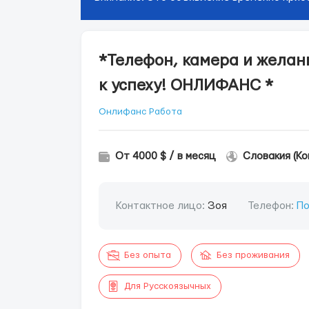
*Телефон, камера и желан
к успеху! ОНЛИФАНС *
Онлифанс Работа
От 4000 $ / в месяц
Словакия (Ко
Контактное лицо:
Зоя
Телефон:
По
Без опыта
Без проживания
Для Русскоязычных