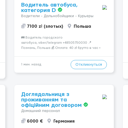
Водитель автобуса,
категория D
Водители - Дальнобойщики - Курьеры
7100 zł (злотых)
Польша
🚌 Водитель городского
автобуса, viber/telegram +48505750030 📍
Познань, Польша 💰 Оплата: 40 zł брутто в час =
32,30 zł нетто В месяц: 6 460 – 7 100 zł чистыми 🏠
Бесплатное проживание первые 3 месяца. Далее
- 450 zł/месяц или +1 zł к ставке для тех, кто
Откликнуться
1 мин. назад
арендует жильё ...
Доглядальниця з
проживанням та
офіційним договором
Домашний персонал
6000 €
Германия