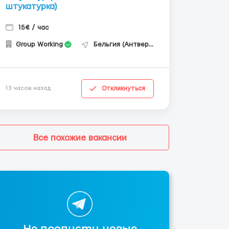
штукатурка)
15€ / час
Group Working
Бельгия (Антверпен)
Откликнуться
13 часов назад
Все похожие вакансии
Не пропусти новые