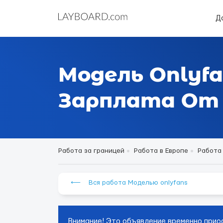
Д
Модель Onlyfa
Зарплата От 4
Работа за границей
Работа в Европе
Работа
⟵ Вся работа Моделью onlyfans
Внимание! Это объявление временно прио