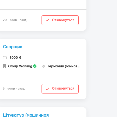
Откликнуться
20 часов назад
Сварщик
3000 €
Group Working
Германия (Ганновер)
Откликнуться
6 часов назад
Штукатур (машинная