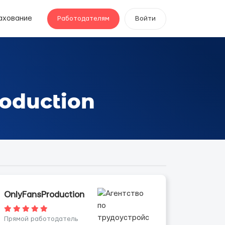
ахование
Работодателям
Войти
oduction
OnlyFansProduction
Прямой работодатель