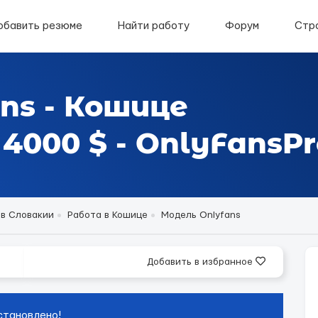
обавить резюме
Найти работу
Форум
Стр
ns - Кошице
000 $ - OnlyFansPr
 в Словакии
Работа в Кошице
Модель Onlyfans
Добавить в избранное
становлено!