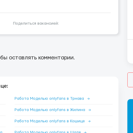
Поделиться вакансией:
бы оставлять комментарии.
це:
Работа Моделью onlyfans в Трнава
→
Работа Моделью onlyfans в Жилина
→
Работа Моделью onlyfans в Кошице
→
Работа Моделью onlyfans в Поважска-Бистрица
→
Работа Моделью onlyfans в Шаля
→