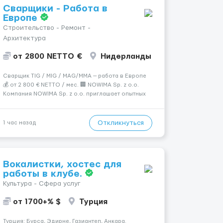
Сварщики - Работа в
Европе
Строительство - Ремонт -
Архитектура
от 2800 NETTO €
Нидерланды
Сварщик TIG / MIG / MAG/MMA — работа в Европе
💰 от 2 800 € NETTO / мес. 🏢 NOWIMA Sp. z o.o.
Компания NOWIMA Sp. z o.o. приглашает опытных
сварщиков на промышленные объекты и заводы в
странах Европы: Польша, Германия, Бельгия,
Нидерланды, Италия, Швеция, Франция. Мы
Откликнуться
1 час назад
гарантиру...
Вокалистки, хостес для
работы в клубе.
Культура - Сфера услуг
от 1700+% $
Турция
Турция: Бурса, Эдирне, Газиантеп, Анкара.