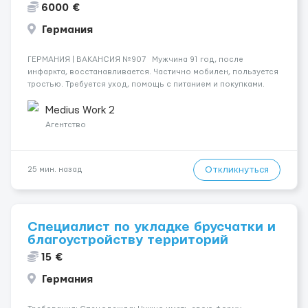
6000 €
Германия
ГЕРМАНИЯ | ВАКАНСИЯ №907 Мужчина 91 год, после
инфаркта, восстанавливается. Частично мобилен, пользуется
тростью. Требуется уход, помощь с питанием и покупками.
Работа начинается 23.12.2025. Желателен немецкий язык на
уровне общения. Курение запрещено. Сидел...
Medius Work 2
Агентство
Откликнуться
25 мин. назад
Специалист по укладке брусчатки и
благоустройству территорий
15 €
Германия