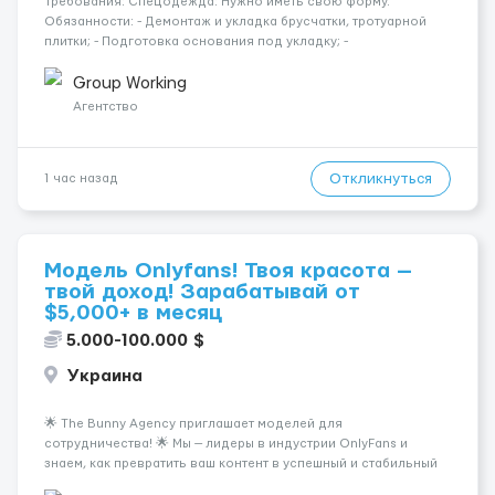
Требования: Спецодежда: Нужно иметь свою форму.
Обязанности: - Демонтаж и укладка брусчатки, тротуарной
плитки; - Подготовка основания под укладку; -
Благоустройство территории вокруг объекта. Будет
преимуществом: - Кладка кирпича и камня; - Опыт управления
Group Working
мини-экскаватором /...
Агентство
Откликнуться
1 час назад
Модель Onlyfans! Твоя красота —
твой доход! Зарабатывай от
$5,000+ в месяц
5.000-100.000 $
Украина
🌟 The Bunny Agency приглашает моделей для
сотрудничества! 🌟 Мы — лидеры в индустрии OnlyFans и
знаем, как превратить ваш контент в успешный и стабильный
источник дохода. Если вы амбициозны, целеустремленны и