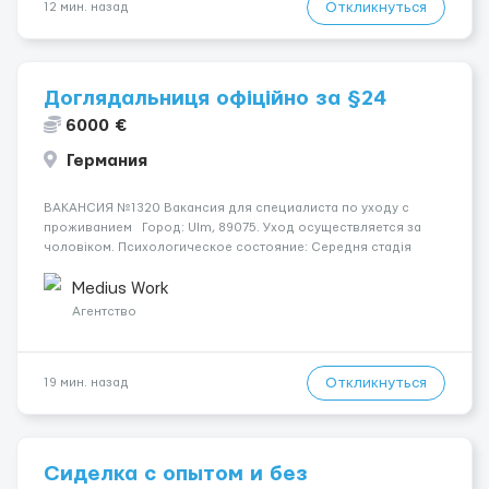
Откликнуться
12 мин. назад
Доглядальниця офіційно за §24
6000 €
Германия
ВАКАНСИЯ №1320 Вакансия для специалиста по уходу с
проживанием Город: Ulm, 89075. Уход осуществляется за
чоловіком. Психологическое состояние: Середня стадія
деменції. Мобильность пациента: Мобільний на візку (потрібна
допомога при переміщенні). Ночью пациент: Спить не пр...
Medius Work
Агентство
Откликнуться
19 мин. назад
Сиделка с опытом и без