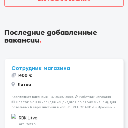
Последние добавленные
вакансии
.
Сотрудник магазина
1400 €
Литва
Бесплатная вакансия! +37063970889, 🔎 Работник магазина
💶 Оплата: 6,50 €/час (для кандидатов со своим жильём), для
остальных 6 евро чистыми в час 📌 ТРЕБОВАНИЯ: • Мужчины и
женщины • Без опыта работы • Ответственность и желание
работать &bul...
RBK Litva
Агентство