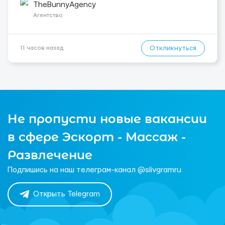
готовы к долгосрочному сотрудничеству, у вас есть
TheBunnyAgency
уникальная возможность ...
Агентство
Откликнуться
11 часов назад
Не пропусти новые вакансии
в сфере Эскорт - Массаж -
Развлечение
Подпишись на наш телеграм-канал @slivgramru
Открыть Telegram