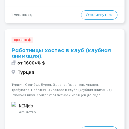
Откликнуться
1 мин. назад
срочно
Работницы хостес в клуб (клубная
анимация).
от 1600+% $
Турция
Турция: Стамбул, Бурса, Эдирне, Газиантеп, Анкара.
Требуются: Работницы хостесc в клубе (клубная анимация).
Рабочая виза. Контракт от четырех месяцев до года.
Короткий контракт от одного до трех месяцев. Мед.
страховка. Высокая зарплата + %. Легально. Безопасно.
KENjob
*Коммуникабел...
Агентство