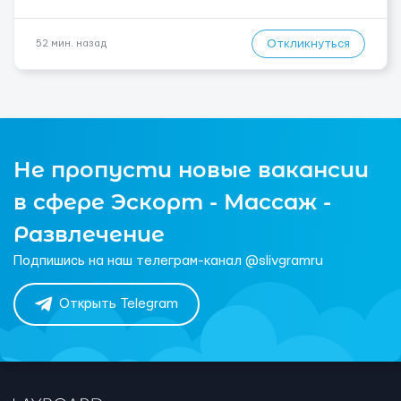
Откликнуться
52 мин. назад
Не пропусти новые вакансии
в сфере Эскорт - Массаж -
Развлечение
Подпишись на наш телеграм-канал @slivgramru
Открыть Telegram