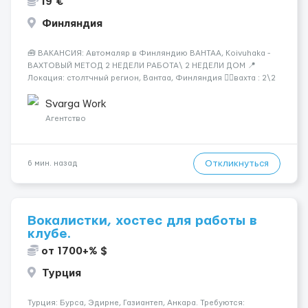
19 €
Финляндия
🧰 ВАКАНСИЯ: Автомаляр в Финляндию ВАНТАА, Koivuhaka -
ВАХТОВЫЙ МЕТОД 2 НЕДЕЛИ РАБОТА\ 2 НЕДЕЛИ ДОМ 📍
Локация: столтчный регион, Вантаа, Финляндия 👌🏻вахта : 2\2
недели 📅 Старт: как только вас утверждают 💶 Зарплата: 19 €/
час брутто 🏠 Жильё: предоставляется БЕСПЛАТНО 📞
Svarga Work
Контакт: +3725672...
Агентство
Откликнуться
6 мин. назад
Вокалистки, хостес для работы в
клубе.
от 1700+% $
Турция
Турция: Бурса, Эдирне, Газиантеп, Анкара. Требуются: