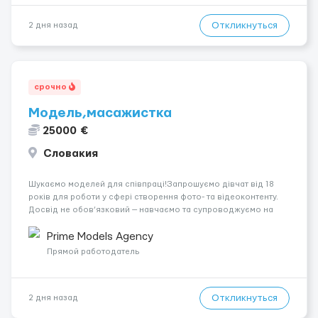
Откликнуться
2 дня назад
срочно
Модель,масажистка
25000 €
Словакия
Шукаємо моделей для співпраці!Запрошуємо дівчат від 18
років для роботи у сфері створення фото- та відеоконтенту.
Досвід не обов’язковий — навчаємо та супроводжуємо на
всіх етапах. Пропонуємо гнучкий графік, стабільний дохід,
конфіденційність і професійну підтримку. Працюємо офіційно,
Prime Models Agency
поважаємо особ...
Прямой работодатель
Откликнуться
2 дня назад