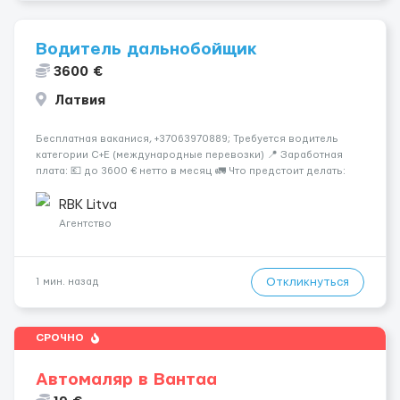
Водитель дальнобойщик
3600 €
Латвия
Бесплатная ваканися, +37063970889; Требуется водитель
категории C+E (международные перевозки) 📍 Заработная
плата: 💶 до 3600 € нетто в месяц 🚛 Что предстоит делать:
Международные перевозки на тентах и рефрижераторах. В
среднем 400–500 км в день. Погр...
RBK Litva
Агентство
Откликнуться
1 мин. назад
СРОЧНО
Автомаляр в Вантаа