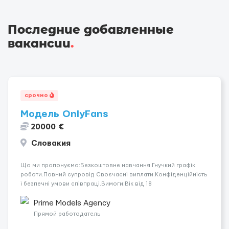
Последние добавленные
вакансии
.
срочно
Модель OnlyFans
20000 €
Словакия
Що ми пропонуємо:Безкоштовне навчання.Гнучкий графік
роботи.Повний супровід Своєчасні виплати.Конфіденційність
і безпечні умови співпраці.Вимоги:Вік від 18
років.Відповідальність.Бажання працювати та
розвиватися.Досвід не обов’язковий.Якщо вас зацікавила
Prime Models Agency
вакансія — залишайте відгук, і ми зв’яжемося ...
Прямой работодатель