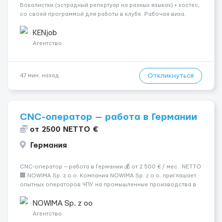
Вокалистки (эстрадный репертуар на разных языках) + хостеc,
со своей программой для работы в клубе. Рабочая виза.
Контракт от четырех месяцев до года. Короткий контракт от
одного до трех месяцев. Мед. страховка. Высокая зарплат...
KENjob
Агентство
Откликнуться
47 мин. назад
CNC-оператор — работа в Германии
от 2500 NETTO €
Германия
CNC-оператор — работа в Германии 💰 от 2 500 € / мес. NETTO
🏢 NOWIMA Sp. z o.o. Компания NOWIMA Sp. z o.o. приглашает
опытных операторов ЧПУ на промышленные производства в
Германии. Прямой контракт. Стабильная загрузка.
Проживание, оформление и билеты — за счёт компани...
NOWIMA Sp. z oo
Агентство