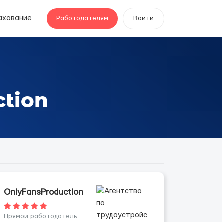
ахование
Работодателям
Войти
tion
OnlyFansProduction
Прямой работодатель