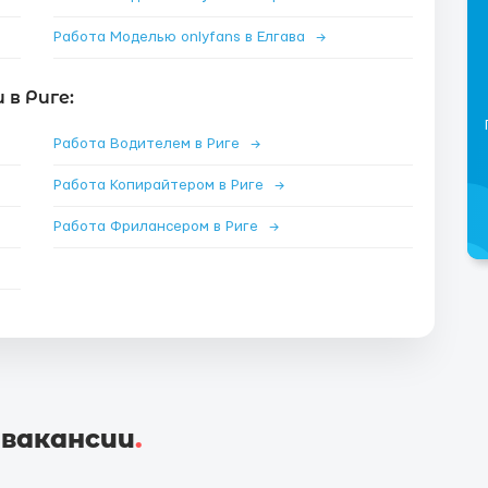
Работа Моделью onlyfans в Елгава
→
в Риге:
Работа Водителем в Риге
→
Работа Копирайтером в Риге
→
Работа Фрилансером в Риге
→
 вакансии
.