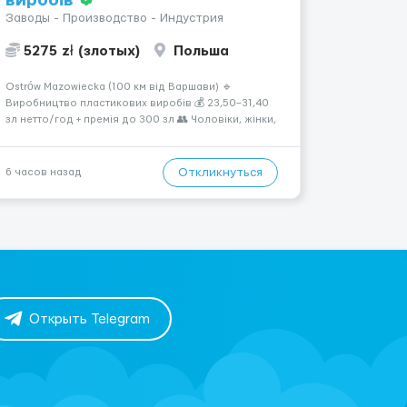
виробів
Заводы - Производство - Индустрия
5275 zł (злотых)
Польша
Ostrów Mazowiecka (100 км від Варшави) 🔹
Виробництво пластикових виробів 💰 23,50–31,40
зл нетто/год + премія до 300 зл 👥 Чоловіки, жінки,
сімейні пари (18–55 років) 🕒 Робота у 2–3 зміни 🏠
Житло — 650 зл/міс. Компенсація за власне житло
— 400 зл. 📦 Обов...
Откликнуться
6 часов назад
Открыть Telegram