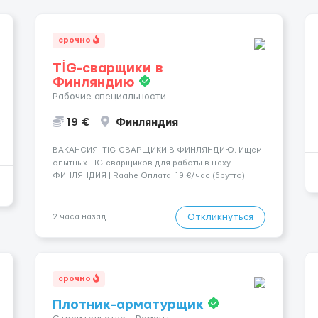
срочно
TİG-сварщики в
Финляндию
Рабочие специальности
19 €
Финляндия
​​ВАКАНСИЯ: TIG-СВАРЩИКИ В ФИНЛЯНДИЮ. Ищем
опытных TIG-сварщиков для работы в цеху.
ФИНЛЯНДИЯ | Raahe Оплата: 19 €/час (брутто).
График работы: — Около 58 часов в неделю
гарантированно. — Возможны дополнительные
переработки. Дата начала: — Как можно скорее....
Откликнуться
2 часа назад
срочно
Плотник-арматурщик