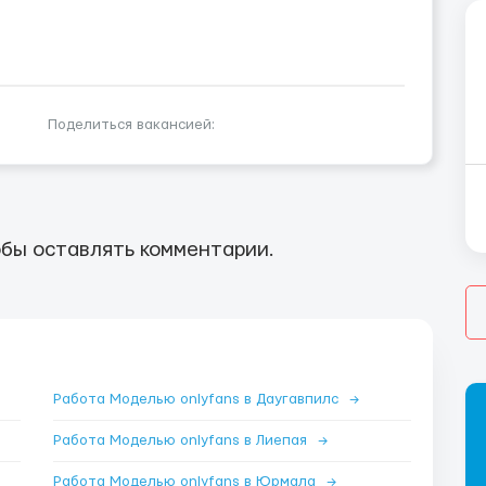
Поделиться вакансией:
бы оставлять комментарии.
Работа Моделью onlyfans в Даугавпилс
→
Работа Моделью onlyfans в Лиепая
→
Работа Моделью onlyfans в Юрмала
→