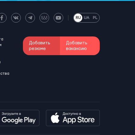
RU
UA
PL
та
Добавить
Добавить
м
резюме
вакансию
и
бства