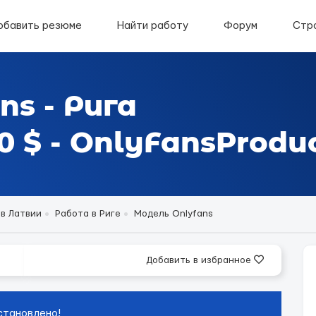
обавить резюме
Найти работу
Форум
Стр
ns - Рига
 $ - OnlyFansProduc
 в Латвии
Работа в Риге
Модель Onlyfans
Добавить в избранное
становлено!