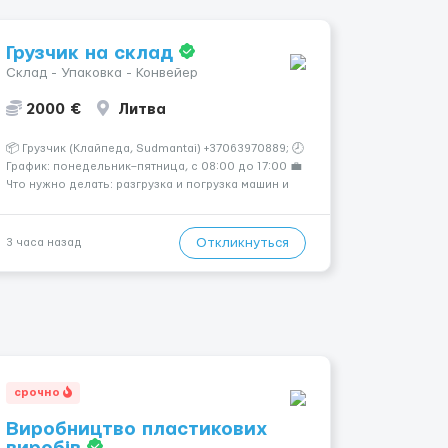
Грузчик на склад
Склад - Упаковка - Конвейер
2000 €
Литва
📦 Грузчик (Клайпеда, Sudmantai) +37063970889; 🕗
График: понедельник–пятница, с 08:00 до 17:00 💼
Что нужно делать: разгрузка и погрузка машин и
контейнеров (вручную); сортировка товара;
поддержание порядка на складе; выполнение
других поручений заведующего складом. ✅
Откликнуться
3 часа назад
Требования: ...
срочно
Виробництво пластикових