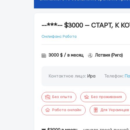
--***-- $3000 — СТАРТ, 
Онлифанс Работа
3000 $ / в месяц
Латвия (Рига)
Контактное лицо:
Ира
Телефон:
По
Без опыта
Без проживания
Работа онлайн
Для Украинцев