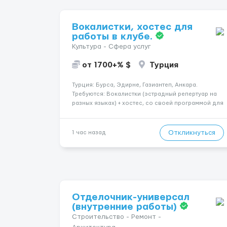
Вокалистки, хостес для
работы в клубе.
Культура - Сфера услуг
от 1700+% $
Турция
Турция: Бурса, Эдирне, Газиантеп, Анкара.
Требуются: Вокалистки (эстрадный репертуар на
разных языках) + хостеc, со своей программой для
работы в клубе. Рабочая виза. Контракт от четырех
месяцев до года. Короткий контракт от одного до
трех месяцев. Мед. страховка. Высокая зарплат...
Откликнуться
1 час назад
Отделочник-универсал
(внутренние работы)
Строительство - Ремонт -