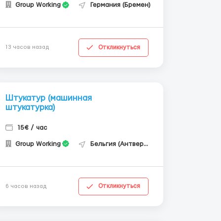
Group Working
Германия (Бремен)
Откликнуться
13 часов назад
Штукатур (машинная
штукатурка)
15€ / час
Group Working
Бельгия (Антверпен)
Откликнуться
6 часов назад