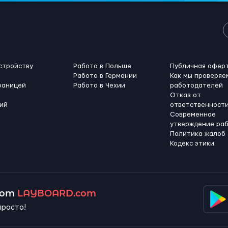
стройству
Работа в Польше
Публичная офер
Работа в Германии
Как мы проверяе
раницей
Работа в Чехии
работодателей
Отказ от
ий
ответственност
Современное
утверждение ра
Политика жалоб
Кодекс этики
 от
LAYBOARD.com
просто!