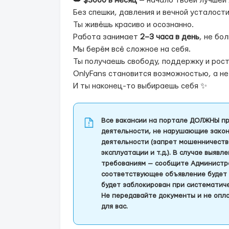
👑
$3000 в месяц
— начало твоей лучшей 
Без спешки, давления и вечной усталости
Ты живёшь красиво и осознанно.
Работа занимает
2–3 часа в день
, не бо
Мы берём всё сложное на себя.
Ты получаешь свободу, поддержку и рост
OnlyFans становится возможностью, а не
И ты наконец-то выбираешь себя ✨
Все вакансии на портале ДОЛЖНЫ пр
деятельности, не нарушающие закон
деятельности (запрет мошенничеств
эксплуатации и т.д.). В случае выяв
требованиям — сообщите Администра
соответствующее объявление будет 
будет заблокирован при систематич
Не передавайте документы и не опла
для вас.