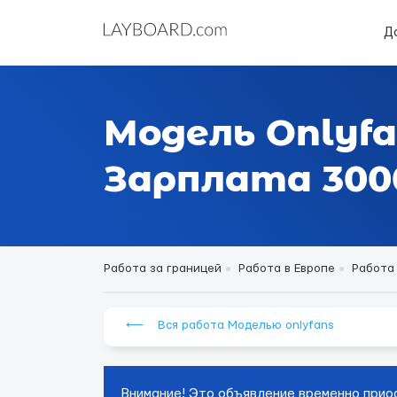
Д
Модель Onlyfa
Зарплата 3000
Работа за границей
Работа в Европе
Работа
⟵ Вся работа Моделью onlyfans
Внимание! Это объявление временно прио