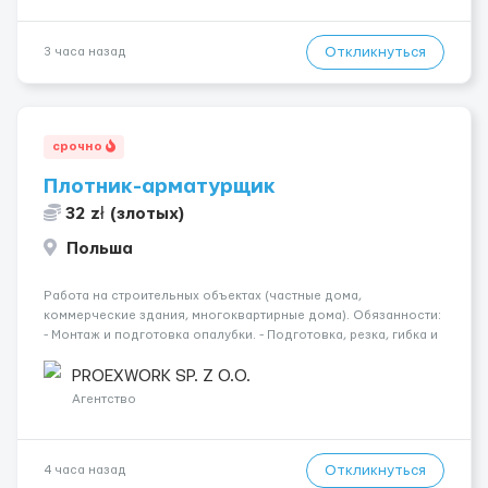
Откликнуться
3 часа назад
срочно
Плотник-арматурщик
32 zł (злотых)
Польша
Работа на строительных объектах (частные дома,
коммерческие здания, многоквартирные дома). Обязанности:
- Монтаж и подготовка опалубки. - Подготовка, резка, гибка и
монтаж арматуры согласно технической документации. -
Связка арматурных стержней. - Заливка бетона. - Демонтаж
PROEXWORK SP. Z O.O.
опалубки после за...
Агентство
Откликнуться
4 часа назад