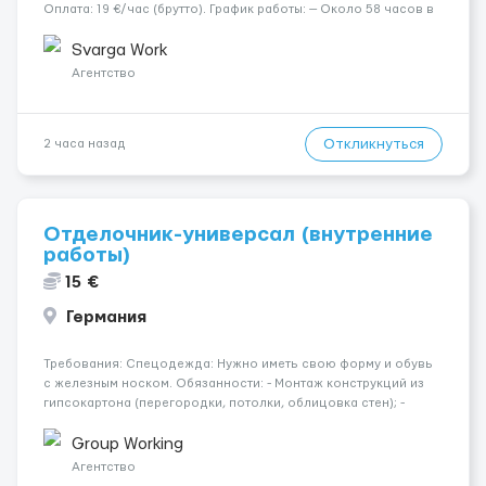
Оплата: 19 €/час (брутто). График работы: — Около 58 часов в
неделю гарантированно. — Возможны дополнительные
переработки. Дата начала: — Как можно скорее....
Svarga Work
Агентство
Откликнуться
2 часа назад
Отделочник-универсал (внутренние
работы)
15 €
Германия
Требования: Спецодежда: Нужно иметь свою форму и обувь
с железным носком. Обязанности: - Монтаж конструкций из
гипсокартона (перегородки, потолки, облицовка стен); -
Подготовка поверхностей под отделку; - Выполнение
малярных работ (шпатлевка, грунтовка, покраска); -
Group Working
Штукатурные работы ...
Агентство