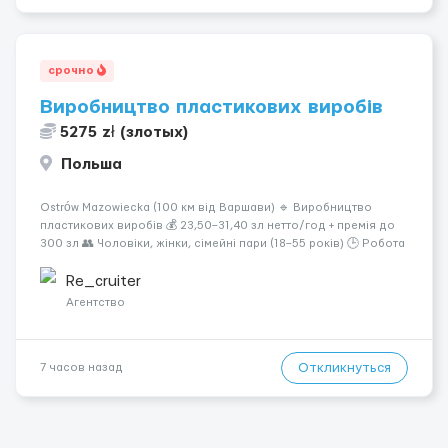
срочно
Виробництво пластикових виробів
5275 zł (злотых)
Польша
Ostrów Mazowiecka (100 км від Варшави) 🔹 Виробництво
пластикових виробів 💰 23,50–31,40 зл нетто/год + премія до
300 зл 👥 Чоловіки, жінки, сімейні пари (18–55 років) 🕒 Робота
у 2–3 зміни 🏠 Житло — 650 зл/міс. Компенсація за власне
житло — 400 зл. 📦 Обов...
Re_cruiter
Агентство
Откликнуться
7 часов назад