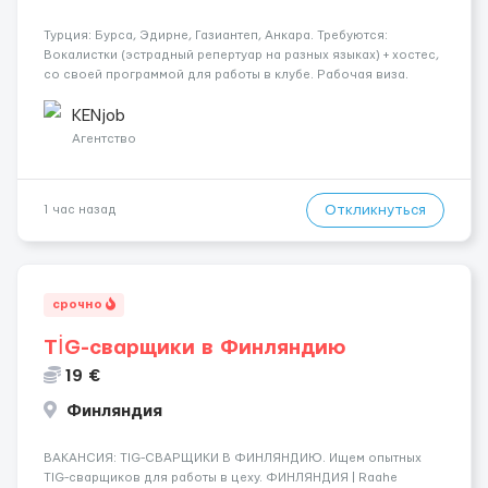
Турция: Бурса, Эдирне, Газиантеп, Анкара. Требуются:
Вокалистки (эстрадный репертуар на разных языках) + хостеc,
со своей программой для работы в клубе. Рабочая виза.
Контракт от четырех месяцев до года. Короткий контракт от
одного до трех месяцев. Мед. страховка. Высокая зарплат...
KENjob
Агентство
Откликнуться
1 час назад
срочно
TİG-сварщики в Финляндию
19 €
Финляндия
​​ВАКАНСИЯ: TIG-СВАРЩИКИ В ФИНЛЯНДИЮ. Ищем опытных
TIG-сварщиков для работы в цеху. ФИНЛЯНДИЯ | Raahe