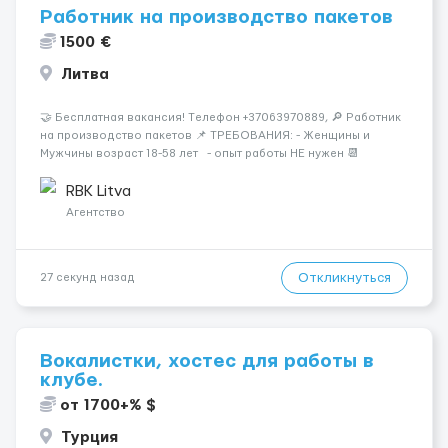
Работник на производство пакетов
1500 €
Литва
🤝 Бесплатная вакансия! Tелефон +37063970889, 🔎 Работник
на производство пакетов 📌 ТРЕБОВАНИЯ: - Женщины и
Мужчины возраст 18-58 лет - опыт работы НЕ нужен 📆
ГРАФИК РАБОТЫ: - выходные СБ, ВС - график работы (в
зависимости от отдела и должност...
RBK Litva
Агентство
Откликнуться
27 секунд назад
Вокалистки, хостес для работы в
клубе.
от 1700+% $
Турция