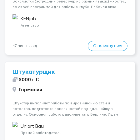
Вокалистки (эстрадный репертуар на разных языках) + хостеc,
со своей программой для работы в клубе. Рабочая виза.
Контракт от четырех месяцев до года. Короткий контракт от
одного до трех месяцев. Мед. страховка. Высокая зарплат...
KENjob
Агентство
Откликнуться
47 мин. назад
Штукатурщик
3000+ €
Германия
Штукатур выполняет работы по выравниванию стен и
потолков, подготовке поверхностей под дальнейшую
отделку. Основная работа выполняется в Берлине. Ищем
профессионалов на месте, приглашения делаем только для
специалистов с подтверждённым опытом и портфолио.
Uniart Bau
Обязанности Подготовка оснований ...
Прямой работодатель