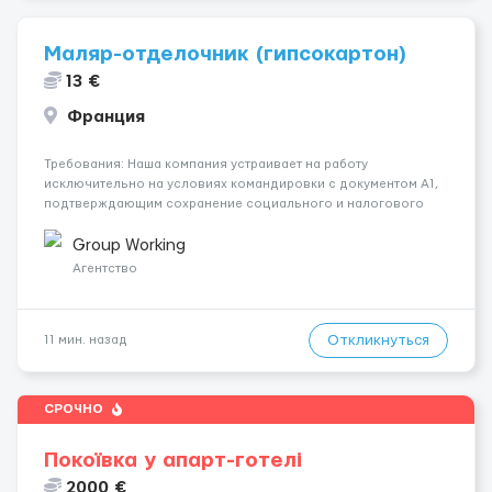
Маляр-отделочник (гипсокартон)
13 €
Франция
Требования: Наша компания устраивает на работу
исключительно на условиях командировки с документом A1,
подтверждающим сохранение социального и налогового
статуса в стране проживания во время работы в ЕС.Документ
A1 могут получить граждане стран с упрощенным доступом к
Group Working
рынку труда ЕС (Укра...
Агентство
Откликнуться
11 мин. назад
СРОЧНО
Покоївка у апарт-готелі
2000 €