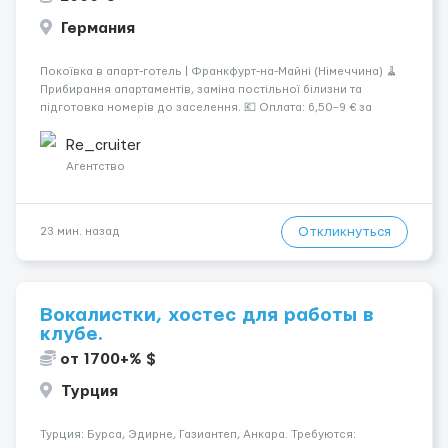
Германия
Покоївка в апарт-готель | Франкфурт-на-Майні (Німеччина) 🧹
Прибирання апартаментів, заміна постільної білизни та
підготовка номерів до заселення. 💶 Оплата: 6,50–9 € за
номер, під час стажування — 8 €/год. Середній дохід —
близько 2000 € на місяць (після вирахув...
Re_cruiter
Агентство
Откликнуться
23 мин. назад
Вокалистки, хостес для работы в
клубе.
от 1700+% $
Турция
Турция: Бурса, Эдирне, Газиантеп, Анкара. Требуются: