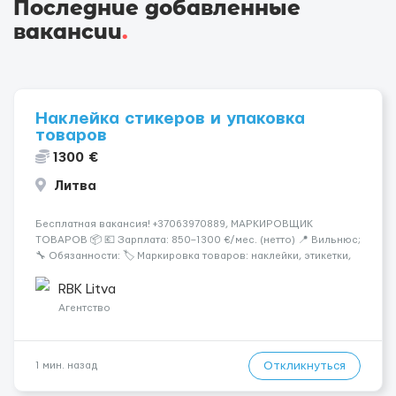
Последние добавленные
вакансии
.
Наклейка стикеров и упаковка
товаров
1300 €
Литва
Бесплатная вакансия! +37063970889, МАРКИРОВЩИК
ТОВАРОВ 📦 💶 Зарплата: 850–1300 €/мес. (нетто) 📍 Вильнюс;
🔧 Обязанности: 🏷️ Маркировка товаров: наклейки, этикетки,
бандероли 🍷 Продукция — алкоголь, напитки, продукты,
косметика и др. 👨‍🏫 Всему обучаем на месте — опы...
RBK Litva
Агентство
Откликнуться
1 мин. назад