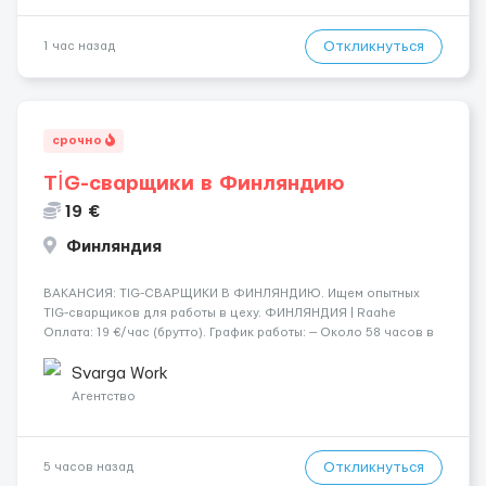
Откликнуться
1 час назад
срочно
TİG-сварщики в Финляндию
19 €
Финляндия
​​ВАКАНСИЯ: TIG-СВАРЩИКИ В ФИНЛЯНДИЮ. Ищем опытных
TIG-сварщиков для работы в цеху. ФИНЛЯНДИЯ | Raahe
Оплата: 19 €/час (брутто). График работы: — Около 58 часов в
неделю гарантированно. — Возможны дополнительные
переработки. Дата начала: — Как можно скорее....
Svarga Work
Агентство
Откликнуться
5 часов назад