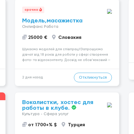
срочно
Модель,масажистка
Онлифанс Работа
25000 €
Словакия
Шукаємо моделей для співпраці!Запрошуємо
дівчат від 18 років для роботи у сфері створення
фото- та відеоконтенту. Досвід не обов’язковий —
навчаємо та супроводжуємо на всіх етапах.
Пропонуємо гнучкий графік, стабільний дохід,
конфіденційність і професійну підтримку.
Откликнуться
2 дня назад
Працюємо офіційно, поважаємо особ...
Вокалистки, хостес для
работы в клубе.
Культура - Сфера услуг
от 1700+% $
Турция