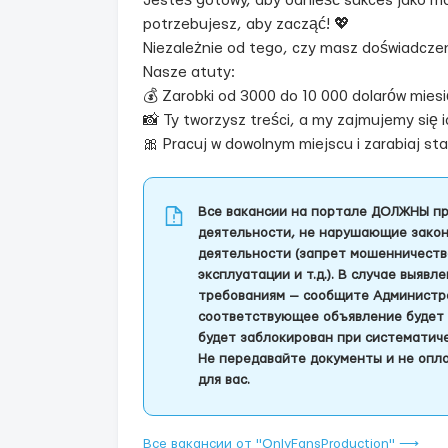
Jesteś gotowy, aby odnieść sukces jako m
potrzebujesz, aby zacząć! 💖
Niezależnie od tego, czy masz doświadcze
Nasze atuty:
💰 Zarobki od 3000 do 10 000 dolarów miesi
📸 Ty tworzysz treści, a my zajmujemy się 
🎀 Pracuj w dowolnym miejscu i zarabiaj stab
Все вакансии на портале ДОЛЖНЫ пр
деятельности, не нарушающие закон
деятельности (запрет мошенничеств
эксплуатации и т.д.). В случае выяв
требованиям — сообщите Администра
соответствующее объявление будет 
будет заблокирован при систематич
Не передавайте документы и не опла
для вас.
Все вакансии от "OnlyFansProduction" ⟶