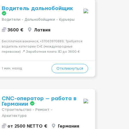
Водитель дальнобойщик
Водители - Дальнобойщики - Курьеры
3600 €
Латвия
Бесплатная ваканися, +37063970889; Требуется
водитель категории C+E (международные
перевозки) 📍 Заработная плата: 💶 до 3600 €
нетто в месяц 🚛 Что предстоит делать:
Международные перевозки на тентах и
рефрижераторах. В среднем 400–500 км в день.
Откликнуться
1 мин. назад
Погр...
CNC-оператор — работа в
Германии
Строительство - Ремонт -
Архитектура
от 2500 NETTO €
Германия