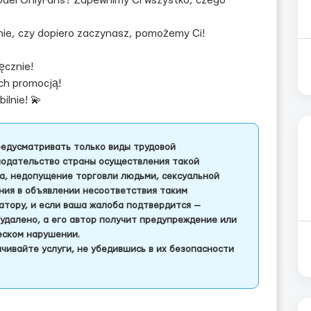
odel OnlyFans? Zapewnimy Ci wszystko, czego
nie, czy dopiero zaczynasz, pomożemy Ci!
ęcznie!
ich promocją!
ilnie! 💫
едусматривать только виды трудовой
одательство страны осуществления такой
а, недопущение торговли людьми, сексуальной
ления в объявлении несоответствия таким
тору, и если ваша жалоба подтвердится —
удалено, а его автор получит предупреждение или
еском нарушении.
чивайте услуги, не убедившись в их безопасности