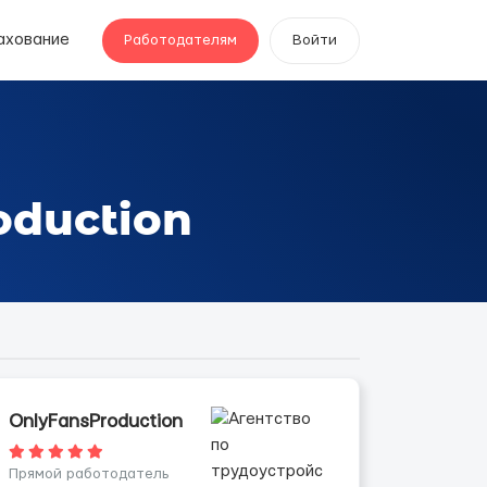
ахование
Работодателям
Войти
oduction
OnlyFansProduction
Прямой работодатель