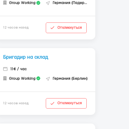
Group Working
Германия (Падерборн)
Откликнуться
12 часов назад
Бригадир на склад
11€ / час
Group Working
Германия (Берлин)
Откликнуться
12 часов назад