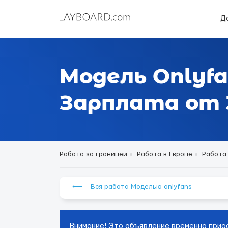
Д
Модель Onlyfa
Зарплата от 3
Работа за границей
Работа в Европе
Работа
⟵ Вся работа Моделью onlyfans
Внимание! Это объявление временно прио