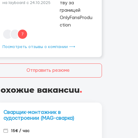
на layboard с 24.10.2025
7
Посмотреть отзывы о компании ⟶
Отправить резюме
охожие вакансии
.
Сварщик-монтажник в
судостроении (MAG-сварка)
15€ / час