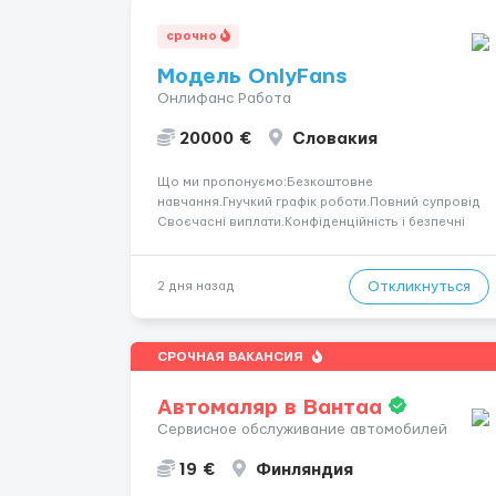
срочно
Модель OnlyFans
Онлифанс Работа
20000 €
Словакия
Що ми пропонуємо:Безкоштовне
навчання.Гнучкий графік роботи.Повний супровід
Своєчасні виплати.Конфіденційність і безпечні
умови співпраці.Вимоги:Вік від 18
років.Відповідальність.Бажання працювати та
розвиватися.Досвід не обов’язковий.Якщо вас
Откликнуться
2 дня назад
зацікавила вакансія — залишайте відгук, і ми
зв’яжемося ...
СРОЧНАЯ ВАКАНСИЯ
Автомаляр в Вантаа
Сервисное обслуживание автомобилей
19 €
Финляндия