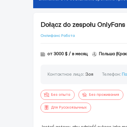
Dołącz do zespołu OnlyFans i
Онлифанс Работа
от 3000 $ / в месяц
Польша (Крак
Контактное лицо:
Зоя
Телефон:
По
Без опыта
Без проживания
Для Русскоязычных