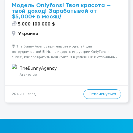
Модель Onlyfans! Твоя красота —
твой доход! Зарабатывай от
$5,000+ в месяц!
5.000-100.000 $
Украина
🌟 The Bunny Agency приглашает моделей для
сотрудничества! 🌟 Мы — лидеры в индустрии OnlyFans и
знаем, как превратить ваш контент в успешный и стабильный
источник дохода. Если вы амбициозны, целеустремленны и
готовы к долгосрочному сотрудничеству, у вас есть
TheBunnyAgency
уникальная возможность ...
Агентство
Откликнуться
20 мин. назад