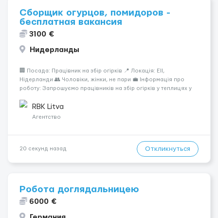
Сборщик огурцов, помидоров -
бесплатная вакансия
3100 €
Нидерланды
🏢 Посада: Працівник на збір огірків 📍 Локація: Ell,
Нідерланди 👥 Чоловіки, жінки, не пари 💼 Інформація про
роботу: Запрошуємо працівників на збір огірків у теплицях у
Нідерландах. 🛠️ Обов’язки: Збір стиглих огірків (ручне
збирання або зрізання) Видалення бічних та нижніх лис...
RBK Litva
Агентство
Откликнуться
20 секунд назад
Робота доглядальницею
6000 €
Германия