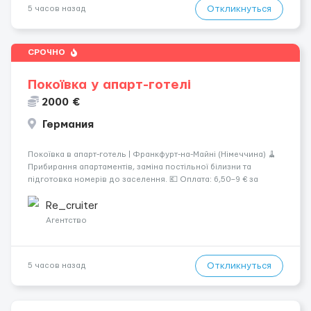
Откликнуться
5 часов назад
СРОЧНО
Покоївка у апарт-готелі
2000 €
Германия
Покоївка в апарт-готель | Франкфурт-на-Майні (Німеччина) 🧹
Прибирання апартаментів, заміна постільної білизни та
підготовка номерів до заселення. 💶 Оплата: 6,50–9 € за
номер, під час стажування — 8 €/год. Середній дохід —
близько 2000 € на місяць (після вирахув...
Re_cruiter
Агентство
Откликнуться
5 часов назад