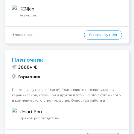
Контракт от четырех месяцев до года. Короткий контракт от
одного до трех месяцев. Мед. страховка. Высокая зарплат...
KENjob
Агентство
Откликнуться
4 часа назад
Плиточник
3000+ €
Германия
Плиточник (укладка плитки) Плиточник выполняет укладку
керамической, каменной и другой плитки на объектах жилого
и коммерческого строительства. Основная работа в
Берлине. Ищем профессионалов на месте, приглашения
делаем только для мастеров с доказательным портфолио
Uniart Bau
Обязанности ...
Прямой работодатель