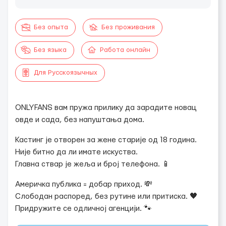
Без опыта
Без проживания
Без языка
Работа онлайн
Для Русскоязычных
ONLYFANS вам пружа прилику да зарадите новац
овде и сада, без напуштања дома.
Кастинг је отворен за жене старије од 18 година.
Није битно да ли имате искуства.
Главна ствар је жеља и број телефона. 📱
Америчка публика = добар приход. 💸
Слободан распоред, без рутине или притиска. 🖤
Придружите се одличној агенцији. 🐾