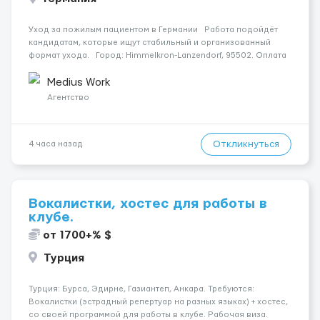
Уход за пожилым пациентом в Германии Работа подойдёт
кандидатам, которые ищут стабильный и организованный
формат ухода. Город: Himmelkron-Lanzendorf, 95502. Оплата
— 1800 €. Подопечный: за жінкою. Мобильность: Мобільний на
візку (потрібна допомога при пе...
Medius Work
Агентство
Откликнуться
4 часа назад
Вокалистки, хостес для работы в
клубе.
от 1700+% $
Турция
Турция: Бурса, Эдирне, Газиантеп, Анкара. Требуются:
Вокалистки (эстрадный репертуар на разных языках) + хостеc,
со своей программой для работы в клубе. Рабочая виза.