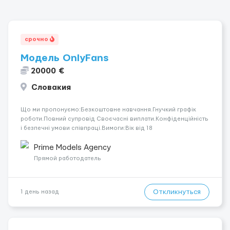
срочно
Модель OnlyFans
20000 €
Словакия
Що ми пропонуємо:Безкоштовне навчання.Гнучкий графік
роботи.Повний супровід Своєчасні виплати.Конфіденційність
і безпечні умови співпраці.Вимоги:Вік від 18
років.Відповідальність.Бажання працювати та
розвиватися.Досвід не обов’язковий.Якщо вас зацікавила
Prime Models Agency
вакансія — залишайте відгук, і ми зв’яжемося ...
Прямой работодатель
Откликнуться
1 день назад