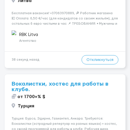
Литва
Бесплатная вакансия! +37063970889, 🔎 Работник магазина
💶 Оплата: 6,50 €/час (для кандидатов со своим жильём), для
остальных 6 евро чистыми в час 📌 ТРЕБОВАНИЯ: • Мужчины и
женщины • Без опыта работы • Ответственность и желание
работать &bul...
RBK Litva
Агентство
Откликнуться
38 секунд назад
Вокалистки, хостес для работы в
клубе.
от 1700+% $
Турция
Турция: Бурса, Эдирне, Газиантеп, Анкара. Требуются:
Вокалистки (эстрадный репертуар на разных языках) + хостеc,
со своей программой для работы в клубе. Рабочая виза.