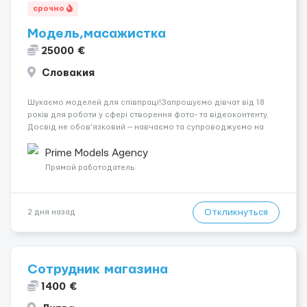
срочно
Модель,масажистка
25000 €
Словакия
Шукаємо моделей для співпраці!Запрошуємо дівчат від 18
років для роботи у сфері створення фото- та відеоконтенту.
Досвід не обов’язковий — навчаємо та супроводжуємо на
всіх етапах. Пропонуємо гнучкий графік, стабільний дохід,
конфіденційність і професійну підтримку. Працюємо офіційно,
Prime Models Agency
поважаємо особ...
Прямой работодатель
Откликнуться
2 дня назад
Сотрудник магазина
1400 €