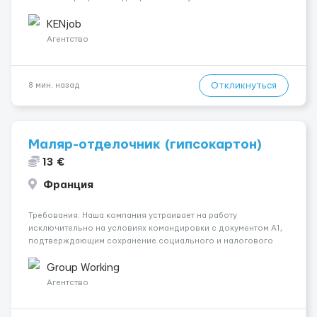
Контракт от четырех месяцев до года. Короткий контракт от
одного до трех месяцев. Мед. страховка. Высокая зарплат...
KENjob
Агентство
Откликнуться
8 мин. назад
Маляр-отделочник (гипсокартон)
13 €
Франция
Требования: Наша компания устраивает на работу
исключительно на условиях командировки с документом A1,
подтверждающим сохранение социального и налогового
статуса в стране проживания во время работы в ЕС.Документ
A1 могут получить граждане стран с упрощенным доступом к
Group Working
рынку труда ЕС (Укра...
Агентство