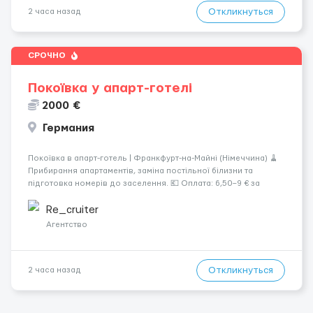
Откликнуться
2 часа назад
СРОЧНО
Покоївка у апарт-готелі
2000 €
Германия
Покоївка в апарт-готель | Франкфурт-на-Майні (Німеччина) 🧹
Прибирання апартаментів, заміна постільної білизни та
підготовка номерів до заселення. 💶 Оплата: 6,50–9 € за
номер, під час стажування — 8 €/год. Середній дохід —
близько 2000 € на місяць (після вирахув...
Re_cruiter
Агентство
Откликнуться
2 часа назад