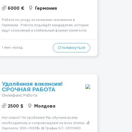
6000 €
Германия
Работа по уходу за пожилым человеком в
Германии Работа подойдёт кандидатам, которые
ищут спокойный и стабильный формат занятости.
Место работы: Göppingen, 73035. Оплата — 1700 €.
Подопечный: за жінкою. Психологическое
состояние: В ясному розумі. ...
Откликнуться
1 мин. назад
Удалённая вакансия!
СРОЧНАЯ РАБОТА
Онлифанс Работа
2500 $
Молдова
Нет опыта? Не проблема! Мы обучаем всему
необходимому и сопровождаем на всех этапах. 💰
Зарплата: 900–1300$+ 📅 График 6/1. СРОЧНО