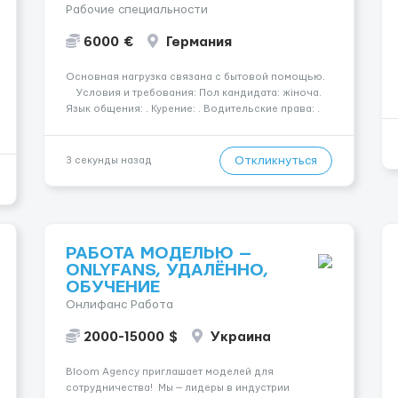
Рабочие специальности
6000 €
Германия
Основная нагрузка связана с бытовой помощью.
Условия и требования: Пол кандидата: жіноча.
Язык общения: . Курение: . Водительские права: .
Номер вакансии: 2394 КОНТАКТЫ ДЛЯ
УТОЧНЕНИЯ УСЛОВИЙ Польша +48 459 567 591
Украина +...
Откликнуться
3 секунды назад
РАБОТА МОДЕЛЬЮ —
ONLYFANS, УДАЛЁННО,
ОБУЧЕНИЕ
Онлифанс Работа
2000-15000 $
Украина
Bloom Agency приглашает моделей для
сотрудничества! Мы — лидеры в индустрии