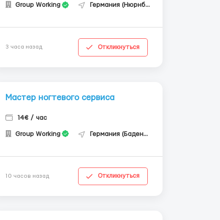
Group Working
Германия (Нюрнберг)
Откликнуться
3 часа назад
Мастер ногтевого сервиса
14€ / час
Group Working
Германия (Баден-Вюртемберг)
Откликнуться
10 часов назад