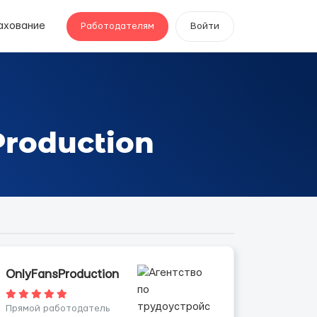
ахование
Работодателям
Войти
roduction
OnlyFansProduction
Прямой работодатель