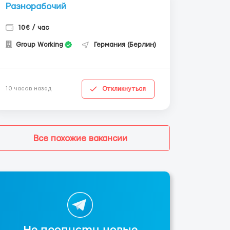
Разнорабочий
10€ / час
Group Working
Германия (Берлин)
Откликнуться
10 часов назад
Все похожие вакансии
Не пропусти новые