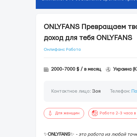
ONLYFANS Превращаем тво
доход для тебя ONLYFANS
Онлифанс Работа
2000-7000 $ / в месяц
Украина (К
Контактное лицо:
Зоя
Телефон:
По
Для женщин
Работа 2-3 часа в
✨
ONLYFANS
✨
- это работа из любой точ