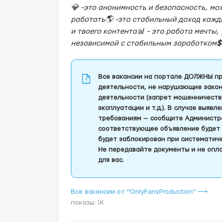
💎 -это анонимность и безопасность, м
работать🌎 -это стабильный доход каж
и твоего контента📊 - это работа мечты,
независимой с стабильным заработком
$
Все вакансии на портале ДОЛЖНЫ пр
деятельности, не нарушающие закон
деятельности (запрет мошенничеств
эксплуатации и т.д.). В случае выяв
требованиям — сообщите Администра
соответствующее объявление будет 
будет заблокирован при систематич
Не передавайте документы и не опла
для вас.
Все вакансии от "OnlyFansProduction" ⟶
показы: 1K