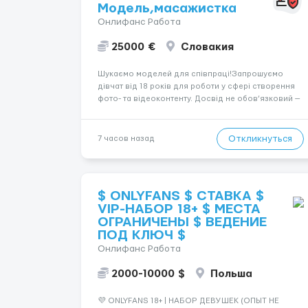
Модель,масажистка
Онлифанс Работа
25000 €
Словакия
Шукаємо моделей для співпраці!Запрошуємо
дівчат від 18 років для роботи у сфері створення
фото- та відеоконтенту. Досвід не обов’язковий —
навчаємо та супроводжуємо на всіх етапах.
Пропонуємо гнучкий графік, стабільний дохід,
конфіденційність і професійну підтримку.
Откликнуться
7 часов назад
Працюємо офіційно, поважаємо особ...
$ ONLYFANS $ СТАВКА $
VIP-НАБОР 18+ $ МЕСТА
ОГРАНИЧЕНЫ $ ВЕДЕНИЕ
ПОД КЛЮЧ $
Онлифанс Работа
2000-10000 $
Польша
💜 ONLYFANS 18+ | НАБОР ДЕВУШЕК (ОПЫТ НЕ