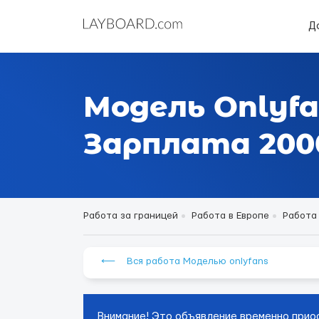
Д
Модель Onlyfa
Зарплата 2000
Работа за границей
Работа в Европе
Работа
⟵ Вся работа Моделью onlyfans
Внимание! Это объявление временно прио