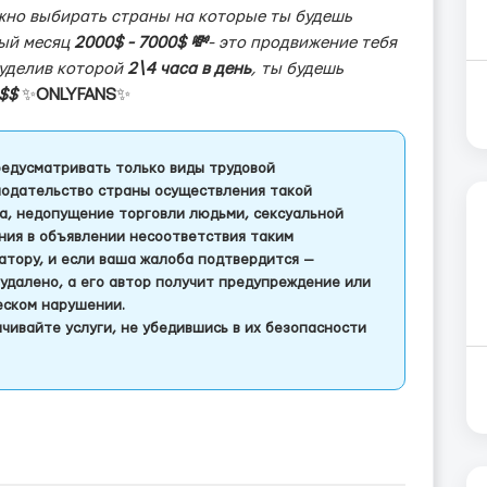
ожно выбирать страны на которые ты будешь
дый месяц
2000$ - 7000$ 💸
- это продвижение тебя
 уделив которой
2\4 часа в день
, ты будешь
$$
✨
ONLYFANS
✨
едусматривать только виды трудовой
одательство страны осуществления такой
а, недопущение торговли людьми, сексуальной
ления в объявлении несоответствия таким
тору, и если ваша жалоба подтвердится —
удалено, а его автор получит предупреждение или
еском нарушении.
чивайте услуги, не убедившись в их безопасности