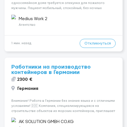
односемейном доме требуется опекунка для пожилого
мужчины. Пациент мобильный, спокойный, без ночных
пробуждений и тяжёлых диагнозов. Работа включает
стандартный набор обязанностей: готовка, уборка, базовый
Medius Work 2
уход и поддержание порядка.Интернет доступен...
Агентство
Откликнуться
1 мин. назад
Работники на производство
контейнеров в Германии
2300 €
Германия
Внимание! Работа в Германии без знания языка и с отличными
условиями! 🇩🇪 Компания, специализирующаяся на
строительстве объектов из морских контейнеров, приглашает
специалистов на следующие позиции: - Электрики 💡 -
Монтажники ⚒ - Плиточники 🪜 - Сантехники 🚰 - Сварщики 🔧 -
AK SOLUTION GMBH CO.KG
Маляры 🎨 - Садовни...