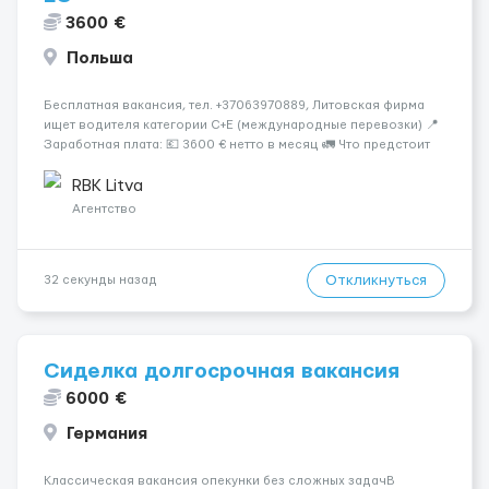
3600 €
Польша
Бесплатная вакансия, тел. +37063970889, Литовская фирма
ищет водителя категории C+E (международные перевозки) 📍
Заработная плата: 💶 3600 € нетто в месяц 🚛 Что предстоит
делать: Международные перевозки на тентах и
рефрижераторах. В среднем 400–500 км в день. Погрузки и
RBK Litva
разгрузки...
Агентство
Откликнуться
32 секунды назад
Сиделка долгосрочная вакансия
6000 €
Германия
Классическая вакансия опекунки без сложных задачВ