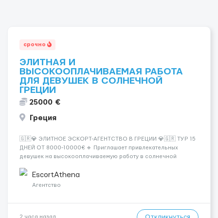
срочно
ЭЛИТНАЯ И
ВЫСОКООПЛАЧИВАЕМАЯ РАБОТА
ДЛЯ ДЕВУШЕК В СОЛНЕЧНОЙ
ГРЕЦИИ
25000 €
Греция
🇬🇷💎 ЭЛИТНОЕ ЭСКОРТ-АГЕНТСТВО В ГРЕЦИИ 💎🇬🇷 ТУР 15
ДНЕЙ ОТ 8000-10000€ 🔹 Приглашает привлекательных
девушек на высокооплачиваемую работу в солнечной
Греции! 🔹 Если ты любишь подарки, комфорт, внимание и
хорошие деньги 💶 — это предложение для тебя! 🔹
EscortAthena
Требования: ✔️ Возраст от ...
Агентство
Откликнуться
2 часа назад