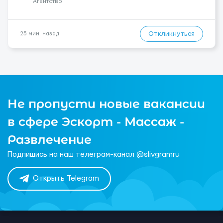
Агентство
Откликнуться
25 мин. назад
Не пропусти новые вакансии
в сфере Эскорт - Массаж -
Развлечение
Подпишись на наш телеграм-канал @slivgramru
Открыть Telegram