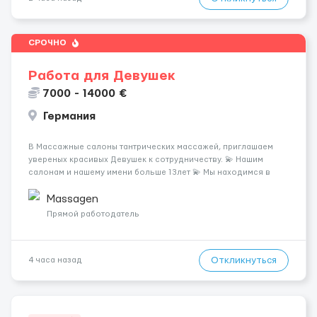
СРОЧНО
Работа для Девушек
7000 - 14000 €
Германия
В Массажные салоны тантрических массажей, приглашаем
увереных красивых Девушек к сотрудничеству. 💫 Нашим
салонам и нашему имени больше 13лет 💫 Мы находимся в
городе Берлин 💜Прямой работодатель 💙Большая
заработная плата 💚Мы гарантируем Наличие работы. Поток 💝
Massagen
incall / Out...
Прямой работодатель
Откликнуться
4 часа назад