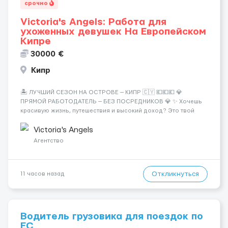
срочно
Victoria's Angels: Работа для
ухоженных девушек На Европейском
Кипре
30000 €
Кипр
🏝️ ЛУЧШИЙ СЕЗОН НА ОСТРОВЕ — КИПР 🇨🇾 💶💶💶 💎
ПРЯМОЙ РАБОТОДАТЕЛЬ — БЕЗ ПОСРЕДНИКОВ 💎 ✨ Хочешь
красивую жизнь, путешествия и высокий доход? Это твой
шанс изменить всё уже сейчас. 🔥 ПОЧЕМУ ИМЕННО МЫ: —
Опытная команда с годами практики — Стабильный поток
Victoria's Angels
клиентов (без ...
Агентство
Откликнуться
11 часов назад
Водитель грузовика для поездок по
ЕС