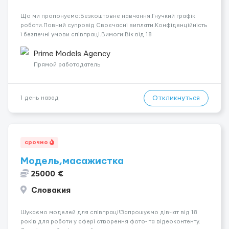
Що ми пропонуємо:Безкоштовне навчання.Гнучкий графік
роботи.Повний супровід Своєчасні виплати.Конфіденційність
і безпечні умови співпраці.Вимоги:Вік від 18
років.Відповідальність.Бажання працювати та
розвиватися.Досвід не обов’язковий.Якщо вас зацікавила
Prime Models Agency
вакансія — залишайте відгук, і ми зв’яжемося ...
Прямой работодатель
Откликнуться
1 день назад
срочно
Модель,масажистка
25000 €
Словакия
Шукаємо моделей для співпраці!Запрошуємо дівчат від 18
років для роботи у сфері створення фото- та відеоконтенту.