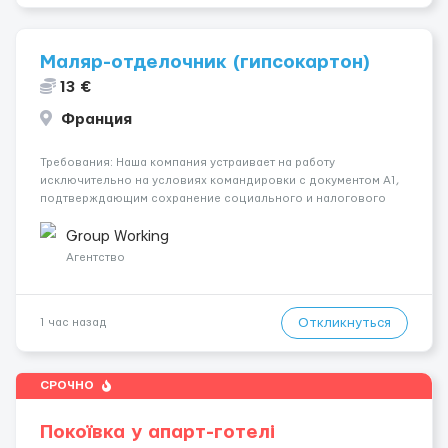
Маляр-отделочник (гипсокартон)
13 €
Франция
Требования: Наша компания устраивает на работу
исключительно на условиях командировки с документом A1,
подтверждающим сохранение социального и налогового
статуса в стране проживания во время работы в ЕС.Документ
A1 могут получить граждане стран с упрощенным доступом к
Group Working
рынку труда ЕС (Укра...
Агентство
Откликнуться
1 час назад
СРОЧНО
Покоївка у апарт-готелі