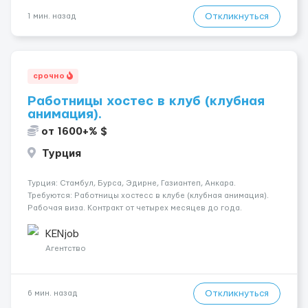
Откликнуться
1 мин. назад
срочно
Работницы хостес в клуб (клубная
анимация).
от 1600+% $
Турция
Турция: Стамбул, Бурса, Эдирне, Газиантеп, Анкара.
Требуются: Работницы хостесc в клубе (клубная анимация).
Рабочая виза. Контракт от четырех месяцев до года.
Короткий контракт от одного до трех месяцев. Мед.
страховка. Высокая зарплата + %. Легально. Безопасно.
KENjob
*Коммуникабел...
Агентство
Откликнуться
6 мин. назад