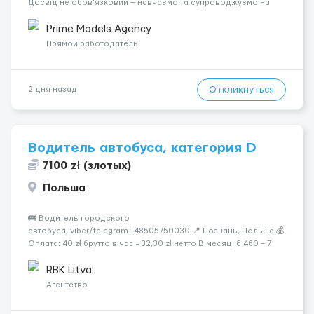
Досвід не обов’язковий — навчаємо та супроводжуємо на
всіх етапах. Пропонуємо гнучкий графік, стабільний дохід,
конфіденційність і професійну підтримку. Працюємо офіційно,
Prime Models Agency
поважаємо особ...
Прямой работодатель
Откликнуться
2 дня назад
Водитель автобуса, категория D
7100 zł (злотых)
Польша
🚌 Водитель городского
автобуса, viber/telegram +48505750030 📍 Познань, Польша 💰
Оплата: 40 zł брутто в час = 32,30 zł нетто В месяц: 6 460 – 7
100 zł чистыми 🏠 Бесплатное проживание первые 3 месяца.
Далее - 450 zł/месяц или +1 zł к ставке для тех, кто арендует
RBK Litva
жильё ...
Агентство