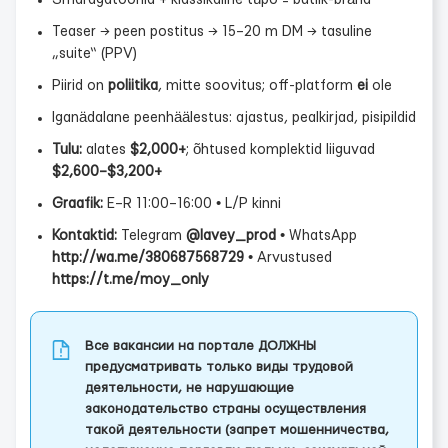
Smaragdtoonid + klassikaline tüpo = butiik-bränd
Teaser → peen postitus → 15–20 m DM → tasuline
„suite“ (PPV)
Piirid on
poliitika
, mitte soovitus; off-platform
ei
ole
Iganädalane peenhäälestus: ajastus, pealkirjad, pisipildid
Tulu:
alates
$2,000+
; õhtused komplektid liiguvad
$2,600–$3,200+
Graafik:
E–R 11:00–16:00 • L/P kinni
Kontaktid:
Telegram
@lavey_prod
• WhatsApp
http://wa.me/380687568729
• Arvustused
https://t.me/moy_only
Все вакансии на портале ДОЛЖНЫ
предусматривать только виды трудовой
деятельности, не нарушающие
законодательство страны осуществления
такой деятельности (запрет мошенничества,