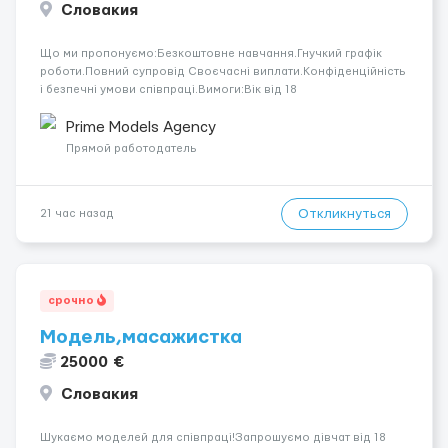
Словакия
Що ми пропонуємо:Безкоштовне навчання.Гнучкий графік
роботи.Повний супровід Своєчасні виплати.Конфіденційність
і безпечні умови співпраці.Вимоги:Вік від 18
років.Відповідальність.Бажання працювати та
розвиватися.Досвід не обов’язковий.Якщо вас зацікавила
Prime Models Agency
вакансія — залишайте відгук, і ми зв’яжемося ...
Прямой работодатель
Откликнуться
21 час назад
срочно
Модель,масажистка
25000 €
Словакия
Шукаємо моделей для співпраці!Запрошуємо дівчат від 18