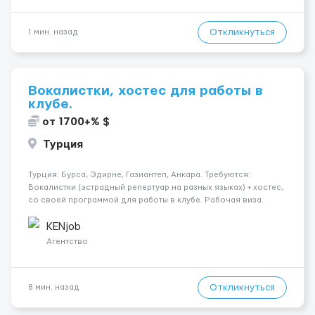
Откликнуться
1 мин. назад
Вокалистки, хостес для работы в
клубе.
от 1700+% $
Турция
Турция: Бурса, Эдирне, Газиантеп, Анкара. Требуются:
Вокалистки (эстрадный репертуар на разных языках) + хостеc,
со своей программой для работы в клубе. Рабочая виза.
Контракт от четырех месяцев до года. Короткий контракт от
одного до трех месяцев. Мед. страховка. Высокая зарплат...
KENjob
Агентство
Откликнуться
8 мин. назад