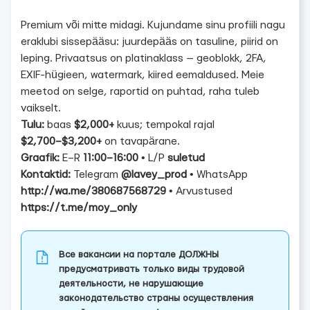
Premium või mitte midagi. Kujundame sinu profiili nagu
eraklubi sissepääsu: juurdepääs on tasuline, piirid on
leping. Privaatsus on platinaklass — geoblokk, 2FA,
EXIF-hügieen, watermark, kiired eemaldused. Meie
meetod on selge, raportid on puhtad, raha tuleb
vaikselt.
Tulu:
baas
$2,000+
kuus; tempokal rajal
$2,700–$3,200+
on tavapärane.
Graafik:
E–R
11:00–16:00
• L/P
suletud
Kontaktid:
Telegram
@lavey_prod
• WhatsApp
http://wa.me/380687568729
• Arvustused
https://t.me/moy_only
Все вакансии на портале ДОЛЖНЫ
предусматривать только виды трудовой
деятельности, не нарушающие
законодательство страны осуществления