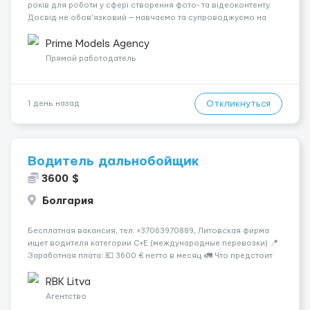
років для роботи у сфері створення фото- та відеоконтенту.
Досвід не обов’язковий — навчаємо та супроводжуємо на
всіх етапах. Пропонуємо гнучкий графік, стабільний дохід,
конфіденційність і професійну підтримку. Працюємо офіційно,
Prime Models Agency
поважаємо особ...
Прямой работодатель
Откликнуться
1 день назад
Водитель дальнобойщик
3600 $
Болгария
Бесплатная вакансия, тел. +37063970889, Литовская фирма
ищет водителя категории C+E (международные перевозки) 📍
Заработная плата: 💶 3600 € нетто в месяц 🚛 Что предстоит
делать: Международные перевозки на тентах и
рефрижераторах. В среднем 400–500 км в день. Погрузки и
RBK Litva
разгрузки...
Агентство