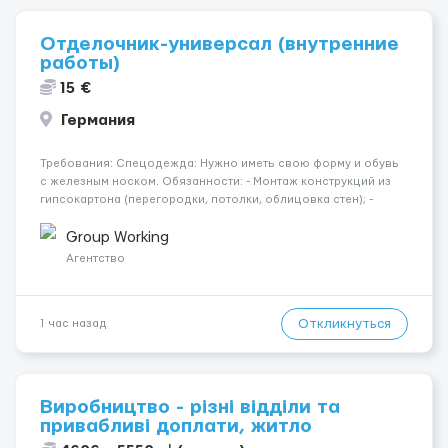
Отделочник-универсал (внутренние
работы)
15 €
Германия
Требования: Спецодежда: Нужно иметь свою форму и обувь
с железным носком. Обязанности: - Монтаж конструкций из
гипсокартона (перегородки, потолки, облицовка стен); -
Подготовка поверхностей под отделку; - Выполнение
малярных работ (шпатлевка, грунтовка, покраска); -
Group Working
Штукатурные работы ...
Агентство
Откликнуться
1 час назад
Виробництво - різні відділи та
привабливі доплати, житло