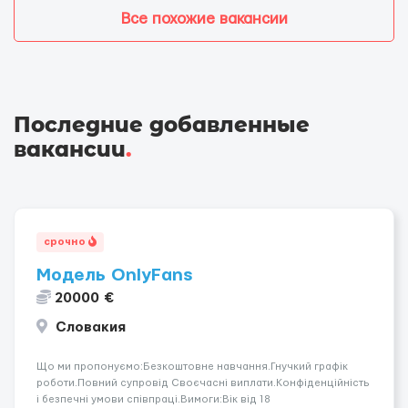
Все похожие вакансии
Последние добавленные
вакансии
.
срочно
Модель OnlyFans
20000 €
Словакия
Що ми пропонуємо:Безкоштовне навчання.Гнучкий графік
роботи.Повний супровід Своєчасні виплати.Конфіденційність
і безпечні умови співпраці.Вимоги:Вік від 18