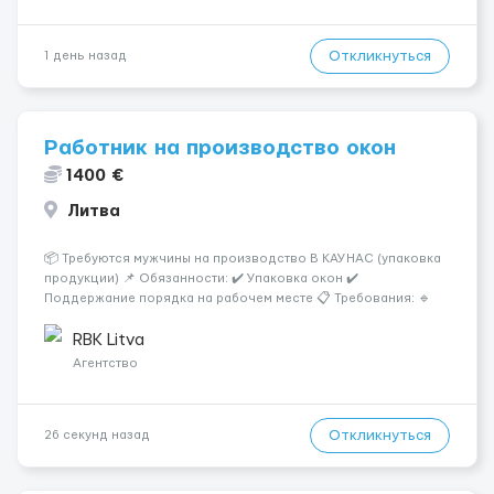
Откликнуться
1 день назад
Работник на производство окон
1400 €
Литва
📦 Требуются мужчины на производство В КАУНАС (упаковка
продукции) 📌 Обязанности: ✔️ Упаковка окон ✔️
Поддержание порядка на рабочем месте 📋 Требования: 🔹
Ответственность и аккуратность 🔹 Желание работать 💰
Условия работы: 🕐 График: 5/2, по 8–10 часов 💶 Оплата: 7 €
RBK Litva
в...
Агентство
Откликнуться
26 секунд назад