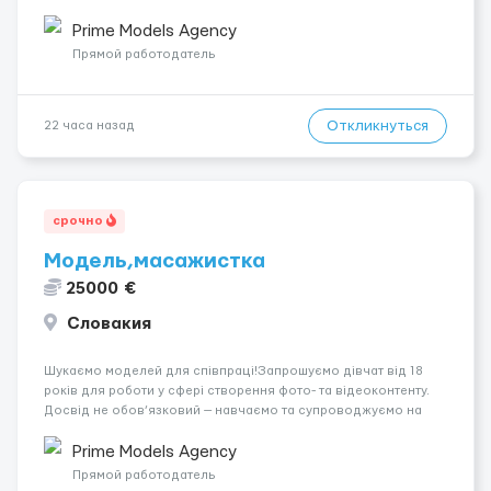
років.Відповідальність.Бажання працювати та
розвиватися.Досвід не обов’язковий.Якщо вас зацікавила
Prime Models Agency
вакансія — залишайте відгук, і ми зв’яжемося ...
Прямой работодатель
Откликнуться
22 часа назад
срочно
Модель,масажистка
25000 €
Словакия
Шукаємо моделей для співпраці!Запрошуємо дівчат від 18
років для роботи у сфері створення фото- та відеоконтенту.
Досвід не обов’язковий — навчаємо та супроводжуємо на
всіх етапах. Пропонуємо гнучкий графік, стабільний дохід,
конфіденційність і професійну підтримку. Працюємо офіційно,
Prime Models Agency
поважаємо особ...
Прямой работодатель