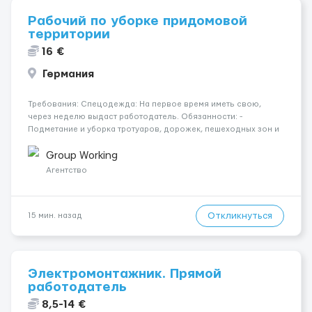
Рабочий по уборке придомовой
территории
16 €
Германия
Требования: Спецодежда: На первое время иметь свою,
через неделю выдаст работодатель. Обязанности: -
Подметание и уборка тротуаров, дорожек, пешеходных зон и
площадок; - Сбор и вынос мусора из урн, контейнеров и с
территории двора; - Уборка листвы, веток, бытовых отходов,
Group Working
снега и грязи; ...
Агентство
Откликнуться
15 мин. назад
Электромонтажник. Прямой
работодатель
8,5-14 €