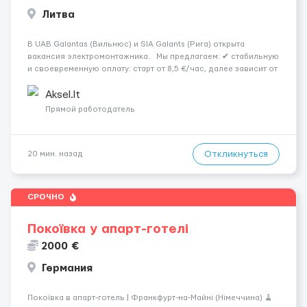
Литва
В UAB Galantas (Вильнюс) и SIA Galants (Рига) открыта
вакансия электромонтажника. Мы предлагаем: ✔ стабильную
и своевременную оплату: старт от 8,5 €/час, далее зависит от
вашего опыта и квалификации (в командировках 14 евро/
час); ✔ график работы возможен до 10 часов в день; ...
Aksel.lt
Прямой работодатель
Откликнуться
20 мин. назад
СРОЧНО
Покоївка у апарт-готелі
2000 €
Германия
Покоївка в апарт-готель | Франкфурт-на-Майні (Німеччина) 🧹