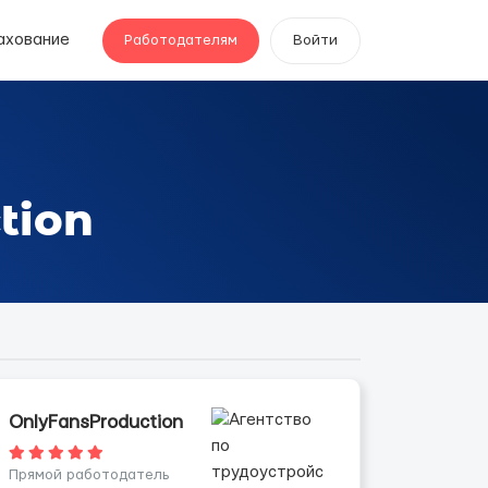
ахование
Работодателям
Войти
tion
OnlyFansProduction
Прямой работодатель