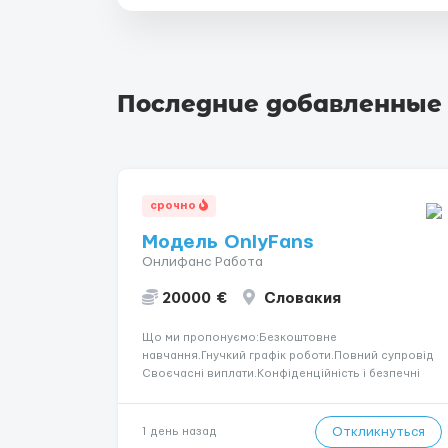
Последние добавленные
срочно
Модель OnlyFans
Онлифанс Работа
20000 €
Словакия
Що ми пропонуємо:Безкоштовне
навчання.Гнучкий графік роботи.Повний супровід
Своєчасні виплати.Конфіденційність і безпечні
умови співпраці.Вимоги:Вік від 18
років.Відповідальність.Бажання працювати та
розвиватися.Досвід не обов’язковий.Якщо вас
Откликнуться
1 день назад
зацікавила вакансія — залишайте відгук, і ми