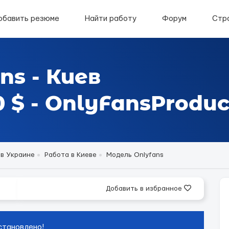
обавить резюме
Найти работу
Форум
Стр
ns - Киев
 $ - OnlyFansProduc
 в Украине
Работа в Киеве
Модель Onlyfans
Добавить в избранное
становлено!