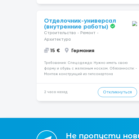
зв’яжемося ...
Отделочник-универсал
(внутренние работы)
Строительство - Ремонт -
Архитектура
15 €
Германия
Требования: Спецодежда: Нужно иметь свою
форму и обувь с железным носком. Обязанности: -
Монтаж конструкций из гипсокартона
(перегородки, потолки, облицовка стен); -
Подготовка поверхностей под отделку; -
Выполнение малярных работ (шпатлевка,
Откликнуться
2 часа назад
грунтовка, покраска); - Штукатурные работы ...
Не пропусти новы