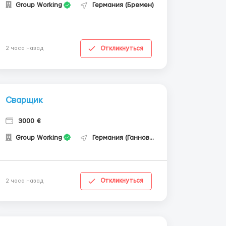
Group Working
Германия (Бремен)
Откликнуться
2 часа назад
Сварщик
3000 €
Group Working
Германия (Ганновер)
Откликнуться
2 часа назад