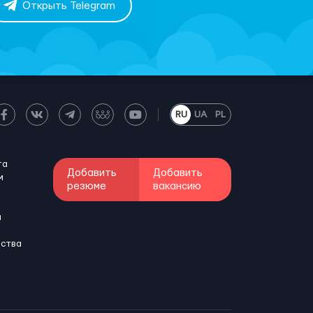
Открыть Telegram
RU
UA
PL
та
Добавить
Добавить
м
резюме
вакансию
и
бства