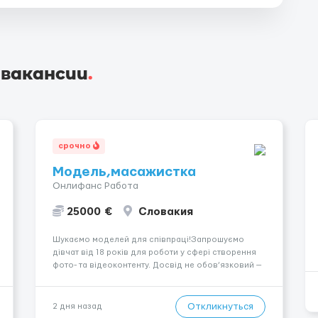
 вакансии
.
срочно
Модель,масажистка
Онлифанс Работа
25000 €
Словакия
Шукаємо моделей для співпраці!Запрошуємо
дівчат від 18 років для роботи у сфері створення
фото- та відеоконтенту. Досвід не обов’язковий —
навчаємо та супроводжуємо на всіх етапах.
Пропонуємо гнучкий графік, стабільний дохід,
конфіденційність і професійну підтримку.
Откликнуться
2 дня назад
Працюємо офіційно, поважаємо особ...