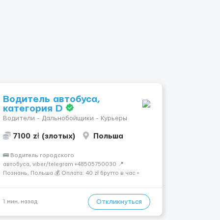
Водитель автобуса,
категория D
Водители - Дальнобойщики - Курьеры
7100 zł (злотых)
Польша
🚌 Водитель городского
автобуса, viber/telegram +48505750030 📍
Познань, Польша 💰 Оплата: 40 zł брутто в час =
32,30 zł нетто В месяц: 6 460 – 7 100 zł чистыми 🏠
Бесплатное проживание первые 3 месяца. Далее
- 450 zł/месяц или +1 zł к ставке для тех, кто
Откликнуться
1 мин. назад
арендует жильё ...