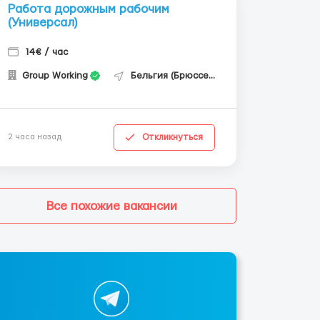
Работа дорожным рабочим
(Универсал)
14€ / час
Group Working
Бельгия (Брюссель)
Откликнуться
2 часа назад
Все похожие вакансии