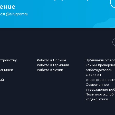
чение
ал @slivgramru
стройству
Работа в Польше
Публичная офер
Работа в Германии
Как мы проверяе
раницей
Работа в Чехии
работодателей
Отказ от
ий
ответственност
Современное
утверждение ра
Политика жалоб
Кодекс этики