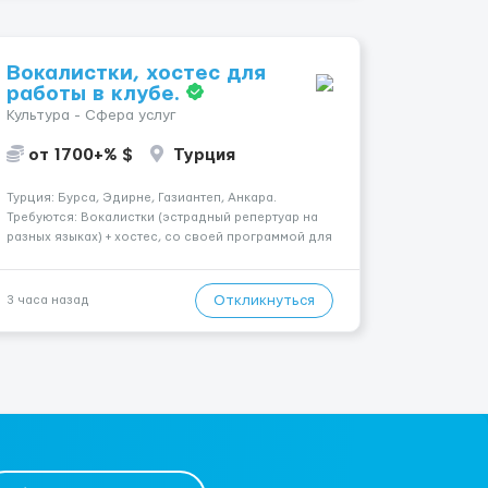
Вокалистки, хостес для
работы в клубе.
Культура - Сфера услуг
от 1700+% $
Турция
Турция: Бурса, Эдирне, Газиантеп, Анкара.
Требуются: Вокалистки (эстрадный репертуар на
разных языках) + хостеc, со своей программой для
работы в клубе. Рабочая виза. Контракт от четырех
месяцев до года. Короткий контракт от одного до
трех месяцев. Мед. страховка. Высокая зарплат...
Откликнуться
3 часа назад