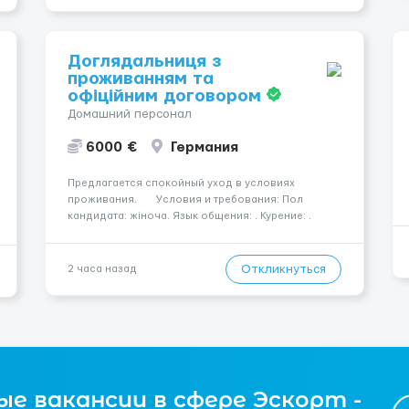
Доглядальниця з
проживанням та
офіційним договором
Домашний персонал
6000 €
Германия
Предлагается спокойный уход в условиях
проживания. Условия и требования: Пол
кандидата: жіноча. Язык общения: . Курение: .
Водительские права: . Номер вакансии: 2183
КОНТАКТЫ ДЛЯ УТОЧНЕНИЯ УСЛОВИЙ Польша +48
459 567 591 Укр...
Откликнуться
2 часа назад
е вакансии в сфере Эскорт -