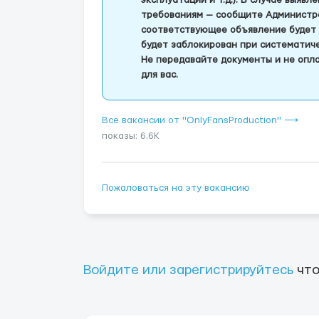
эксплуатации и т.д.). В случае выяв
требованиям — сообщите Администра
соответствующее объявление будет 
будет заблокирован при систематич
Не передавайте документы и не опла
для вас.
Все вакансии от "OnlyFansProduction" ⟶
показы: 6.6K
Пожаловаться на эту вакансию
Войдите или зарегистрируйтесь
что