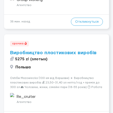
типами кранов (моб...
Агентство
Откликнуться
36 мин. назад
срочно
Виробництво пластикових виробів
5275 zł (злотых)
Польша
Ostrów Mazowiecka (100 км від Варшави) 🔹 Виробництво
пластикових виробів 💰 23,50–31,40 зл нетто/год + премія до
300 зл 👥 Чоловіки, жінки, сімейні пари (18–55 років) 🕒 Робота
у 2–3 зміни 🏠 Житло — 650 зл/міс. Компенсація за власне
житло — 400 зл. 📦 Обов...
Re_cruiter
Агентство