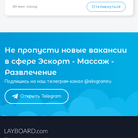
Откликнуться
40 мин. назад
Не пропусти новые вакансии
в сфере Эскорт - Массаж -
Развлечение
Подпишись на наш телеграм-канал @slivgramru
Открыть Telegram