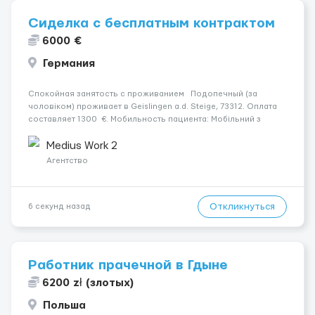
Сиделка с бесплатным контрактом
6000 €
Германия
Спокойная занятость с проживанием Подопечный (за
чоловіком) проживает в Geislingen a.d. Steige, 73312. Оплата
составляет 1300 €. Мобильность пациента: Мобільний з
ходунками (ролатор, палиця). Психологическое состояние: В
ясному розумі. Ночью: Спить не прокидаючись. ...
Medius Work 2
Агентство
Откликнуться
6 секунд назад
Работник прачечной в Гдыне
6200 zł (злотых)
Польша