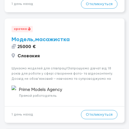
Откликнуться
1 день назад
срочно
Модель,масажистка
25000 €
Словакия
Шукаємо моделей для співпраці!Запрошуємо дівчат від 18
років для роботи у сфері створення фото- та відеоконтенту.
Досвід не обов’язковий — навчаємо та супроводжуємо на
всіх етапах. Пропонуємо гнучкий графік, стабільний дохід,
конфіденційність і професійну підтримку. Працюємо офіційно,
Prime Models Agency
поважаємо особ...
Прямой работодатель
Откликнуться
1 день назад