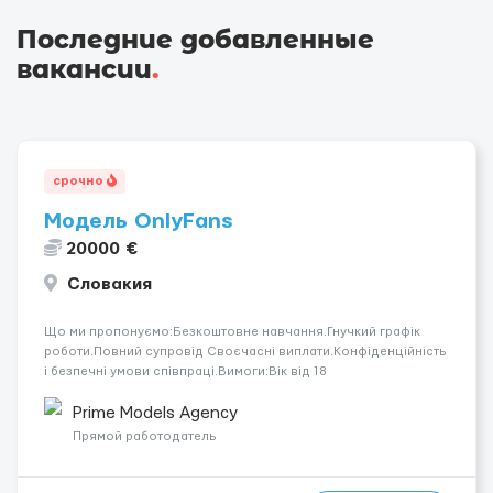
Последние добавленные
вакансии
.
срочно
Модель OnlyFans
20000 €
Словакия
Що ми пропонуємо:Безкоштовне навчання.Гнучкий графік
роботи.Повний супровід Своєчасні виплати.Конфіденційність
і безпечні умови співпраці.Вимоги:Вік від 18
років.Відповідальність.Бажання працювати та
розвиватися.Досвід не обов’язковий.Якщо вас зацікавила
Prime Models Agency
вакансія — залишайте відгук, і ми зв’яжемося ...
Прямой работодатель