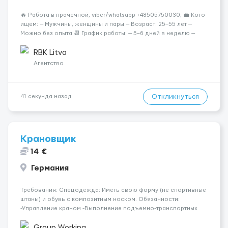
🔥 Работа в прачечной, viber/whatsapp +48505750030; 💼 Кого
ищем: — Мужчины, женщины и пары — Возраст: 25–55 лет —
Можно без опыта 📆 График работы: — 5–6 дней в неделю —
Смены по 12 часов (день/ночь 2/2): 🕕 06:00–18:00 /
18:0...
RBK Litva
Агентство
Откликнуться
41 секунда назад
Крановщик
14 €
Германия
Требования: Спецодежда: Иметь свою форму (не спортивные
штаны) и обувь с композитным носком. Обязанности:
-Управление краном -Выполнение подъемно-транспортных
работ на строительных объектах, -Соблюдение правил и
инструкций по безопасности. -Опыт управления различными
Group Working