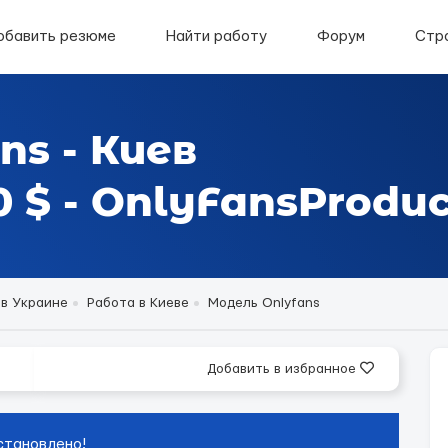
обавить резюме
Найти работу
Форум
Стр
ns - Киев
 $ - OnlyFansProduc
 в Украине
Работа в Киеве
Модель Onlyfans
Добавить в избранное
становлено!