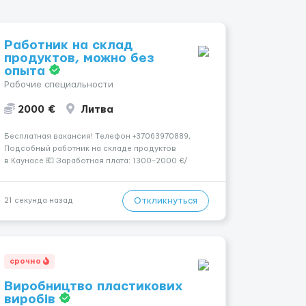
Работник на склад
продуктов, можно без
опыта
Рабочие специальности
2000 €
Литва
Бесплатная вакансия! Tелефон +37063970889,
Подсобный работник на складе продуктов
в Каунасе 💶 Заработная плата: 1300–2000 €/
месяц (зависит от выработки) 🕒 Количество
часов: около 160 часов в месяц 📅 График: 5
рабочих дней в неделю (пн–сб, плавающий
Откликнуться
21 секунда назад
график) 📦 Обязанности...
срочно
Виробництво пластикових
виробів