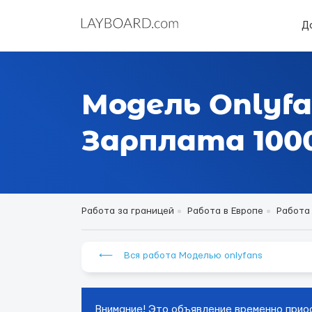
Д
Модель Onlyfa
Зарплата 1000
Работа за границей
Работа в Европе
Работа
⟵ Вся работа Моделью onlyfans
Внимание! Это объявление временно прио