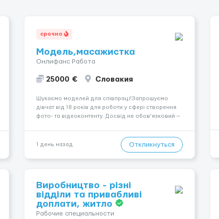
срочно
Модель,масажистка
Онлифанс Работа
25000 €
Словакия
Шукаємо моделей для співпраці!Запрошуємо
дівчат від 18 років для роботи у сфері створення
фото- та відеоконтенту. Досвід не обов’язковий —
навчаємо та супроводжуємо на всіх етапах.
Пропонуємо гнучкий графік, стабільний дохід,
конфіденційність і професійну підтримку.
Откликнуться
1 день назад
Працюємо офіційно, поважаємо особ...
Виробництво - різні
відділи та привабливі
доплати, житло
Рабочие специальности