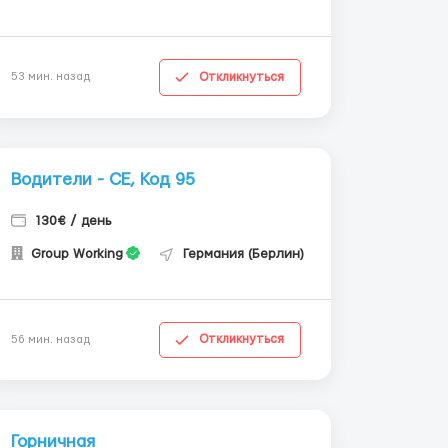
Откликнуться
53 мин. назад
Водители - СЕ, Код 95
130€ / день
Group Working
Германия (Берлин)
Откликнуться
56 мин. назад
Горничная