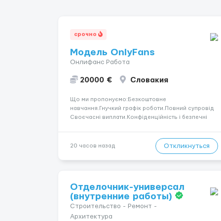
срочно
Модель OnlyFans
Онлифанс Работа
20000 €
Словакия
Що ми пропонуємо:Безкоштовне
навчання.Гнучкий графік роботи.Повний супровід
Своєчасні виплати.Конфіденційність і безпечні
умови співпраці.Вимоги:Вік від 18
років.Відповідальність.Бажання працювати та
розвиватися.Досвід не обов’язковий.Якщо вас
Откликнуться
20 часов назад
зацікавила вакансія — залишайте відгук, і ми
зв’яжемося ...
Отделочник-универсал
(внутренние работы)
Строительство - Ремонт -
Архитектура