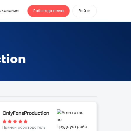
ахование
Работодателям
Войти
tion
OnlyFansProduction
Прямой работодатель