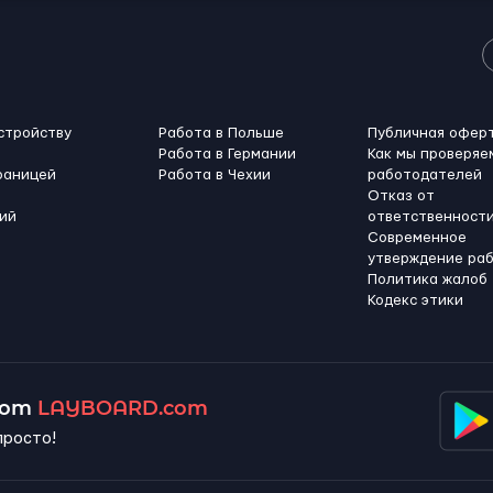
стройству
Работа в Польше
Публичная офер
Работа в Германии
Как мы проверяе
раницей
Работа в Чехии
работодателей
Отказ от
ий
ответственност
Современное
утверждение ра
Политика жалоб
Кодекс этики
 от
LAYBOARD.com
просто!