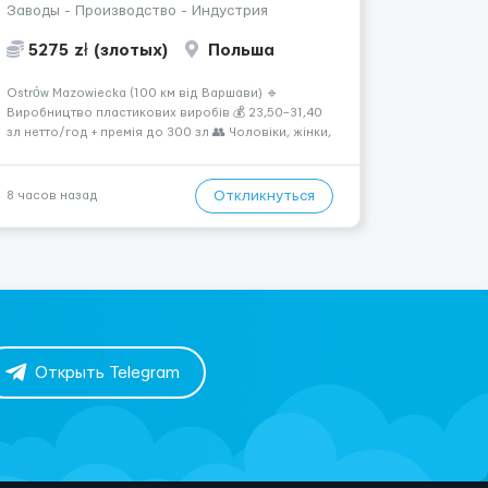
Заводы - Производство - Индустрия
5275 zł (злотых)
Польша
Ostrów Mazowiecka (100 км від Варшави) 🔹
Виробництво пластикових виробів 💰 23,50–31,40
зл нетто/год + премія до 300 зл 👥 Чоловіки, жінки,
сімейні пари (18–55 років) 🕒 Робота у 2–3 зміни 🏠
Житло — 650 зл/міс. Компенсація за власне житло
— 400 зл. 📦 Обов...
Откликнуться
8 часов назад
Открыть Telegram