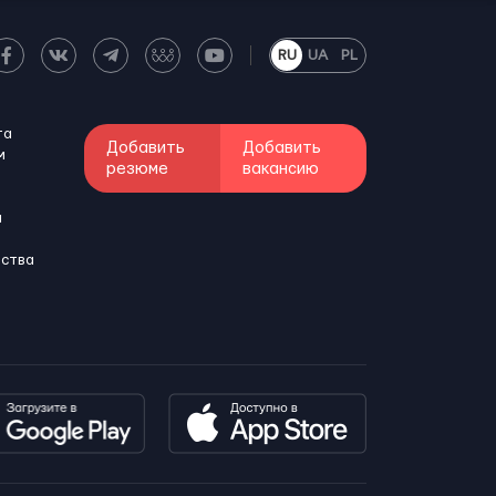
RU
UA
PL
та
Добавить
Добавить
м
резюме
вакансию
и
бства