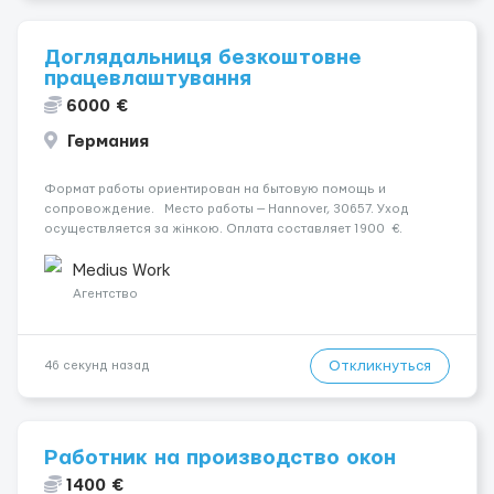
Доглядальниця безкоштовне
працевлаштування
6000 €
Германия
Формат работы ориентирован на бытовую помощь и
сопровождение. Место работы — Hannover, 30657. Уход
осуществляется за жінкою. Оплата составляет 1900 €.
Психологическое состояние: В ясному розумі. Мобильность
пациента: Мобільний на візку (потрібна допомога при
Medius Work
переміщенні...
Агентство
Откликнуться
46 секунд назад
Работник на производство окон
1400 €