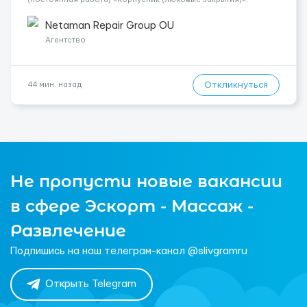
Обязанности: Выполнение полного спектра работ по
люковым закрытиям: замена уплотнительной резины ремонт
Netaman Repair Group OU
корпусных кон...
Агентство
Откликнуться
44 мин. назад
Не пропусти новые вакансии
в сфере Эскорт - Массаж -
Развлечение
Подпишись на наш телеграм-канал @slivgramru
Открыть Telegram