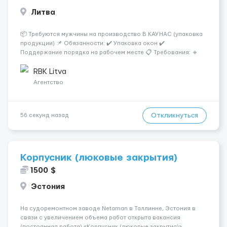
Литва
📦 Требуются мужчины на производство В КАУНАС (упаковка
продукции) 📌 Обязанности: ✔️ Упаковка окон ✔️
Поддержание порядка на рабочем месте 📋 Требования: 🔹
Ответственность и аккуратность 🔹 Желание работать 💰
Условия работы: 🕐 График: 5/2, по 8–10 часов 💶 Оплата: 7 €
RBK Litva
в...
Агентство
Откликнуться
56 секунд назад
Корпусник (люковые закрытия)
1500 $
Эстония
На судоремонтном заводе Netaman в Таллинне, Эстония в
связи с увеличением объема работ открыта вакансия
(постоянная работа) «Корпусник (люковые закрытия)».