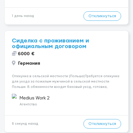
Откликнуться
1 день назад
Сиделка с проживанием и
официальным договором
6000 €
Германия
Опекунка в сельской местности (Польша)Требуется опекунка
для ухода за пожилым мужчиной в сельской местности
Польши. В обязанности входит базовый уход, готовка,
сопровождение к врачам, уход за домом и животными,
лёгкие работы по саду.Предоставляется отдельная квартира
Medius Work 2
для проживания, желательно налич...
Агентство
Откликнуться
6 секунд назад