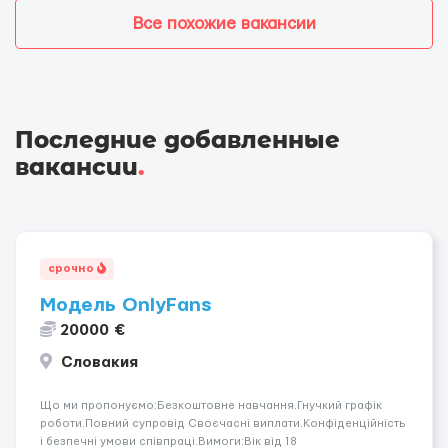
Все похожие вакансии
Последние добавленные
вакансии
.
срочно
Модель OnlyFans
20000 €
Словакия
Що ми пропонуємо:Безкоштовне навчання.Гнучкий графік
роботи.Повний супровід Своєчасні виплати.Конфіденційність
і безпечні умови співпраці.Вимоги:Вік від 18