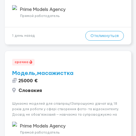
років.Відповідальність.Бажання працювати та
розвиватися.Досвід не обов’язковий.Якщо вас зацікавила
Prime Models Agency
вакансія — залишайте відгук, і ми зв’яжемося ...
Прямой работодатель
Откликнуться
1 день назад
срочно
Модель,масажистка
25000 €
Словакия
Шукаємо моделей для співпраці!Запрошуємо дівчат від 18
років для роботи у сфері створення фото- та відеоконтенту.
Досвід не обов’язковий — навчаємо та супроводжуємо на
всіх етапах. Пропонуємо гнучкий графік, стабільний дохід,
конфіденційність і професійну підтримку. Працюємо офіційно,
Prime Models Agency
поважаємо особ...
Прямой работодатель