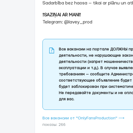
Sadarbība bez haosa — tikai ar plānu un atb
❗️
SAZIŅAI AR MANI
❗️
Telegram: @lavey_prod
Все вакансии на портале ДОЛЖНЫ пр
деятельности, не нарушающие закон
деятельности (запрет мошенничеств
эксплуатации и т.д.). В случае выяв
требованиям — сообщите Администра
соответствующее объявление будет 
будет заблокирован при систематич
Не передавайте документы и не опла
для вас.
Все вакансии от "OnlyFansProduction" ⟶
показы: 266