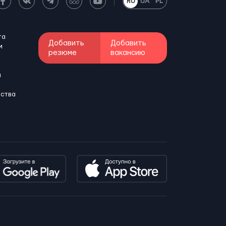
RU
UA
PL
та
Добавить
Добавить
м
резюме
вакансию
и
бства