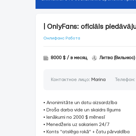
| OnlyFans: oficiāls piedāvā
Онлифанс Работа
8000 $ / в месяц
Литва (Вильнюс)
Контактное лицо:
Marina
Телефон
• Anonimitāte un datu aizsardzība
• Droša darba vide un skaidrs līgums
• Ienākumi no 2000 $ mēnesī
• Menedžeris uz sakariem 24/7
• Konts “atslēga rokā” + čatu pārvaldība