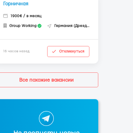
Горничная
1900€ / в месяц
Group Working
Германия (Дрезден)
Откликнуться
16 часов назад
Все похожие вакансии
Не пропусти новые