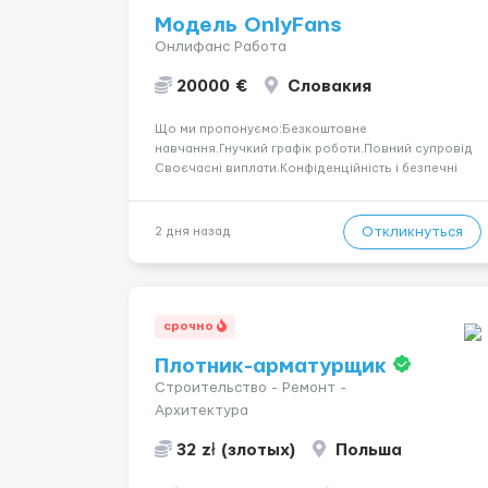
Модель OnlyFans
Онлифанс Работа
20000 €
Словакия
Що ми пропонуємо:Безкоштовне
навчання.Гнучкий графік роботи.Повний супровід
Своєчасні виплати.Конфіденційність і безпечні
умови співпраці.Вимоги:Вік від 18
років.Відповідальність.Бажання працювати та
розвиватися.Досвід не обов’язковий.Якщо вас
Откликнуться
2 дня назад
зацікавила вакансія — залишайте відгук, і ми
зв’яжемося ...
срочно
Плотник-арматурщик
Строительство - Ремонт -
Архитектура
32 zł (злотых)
Польша