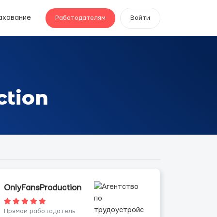
ахование
Работодателям
Войти
ction
OnlyFansProduction
Прямой работодатель