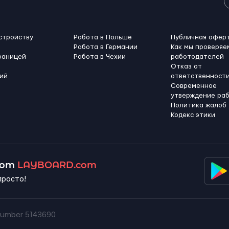
стройству
Работа в Польше
Публичная офер
Работа в Германии
Как мы проверяе
раницей
Работа в Чехии
работодателей
Отказ от
ий
ответственност
Современное
утверждение ра
Политика жалоб
Кодекс этики
 от
LAYBOARD.com
просто!
umber 5143690