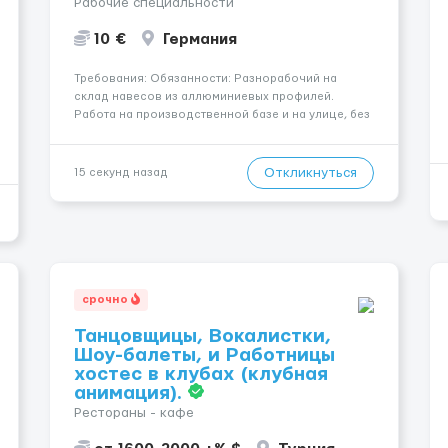
Рабочие специальности
10 €
Германия
Требования: Обязанности: Разнорабочий на
склад навесов из аллюминиевых профилей.
Работа на производственной базе и на улице, без
выездов. - Упаковка; - Резка; -Сборка
алюминиевых профилей; - Необходимо иметь опыт
работы с инструментами. Для кого: Муж. до 40 лет
Откликнуться
15 секунд назад
Опыт: Без опыта рабо...
срочно
Танцовщицы, Вокалистки,
Шоу-балеты, и Работницы
хостес в клубах (клубная
анимация).
Рестораны - кафе