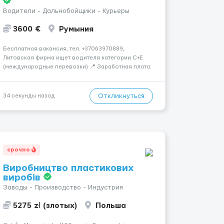
Водители - Дальнобойщики - Курьеры
3600 €
Румыния
Бесплатная вакансия, тел. +37063970889,
Литовская фирма ищет водителя категории C+E
(международные перевозки) 📍 Заработная плата:
💶 3600 € нетто в месяц 🚛 Что предстоит делать:
Международные перевозки на тентах и
рефрижераторах. В среднем 400–500 км в день.
Откликнуться
34 секунды назад
Погрузки и разгрузки...
срочно
Виробництво пластикових
виробів
Заводы - Производство - Индустрия
5275 zł (злотых)
Польша