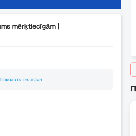
jums mērķtiecīgām |
:
Показать телефон
П