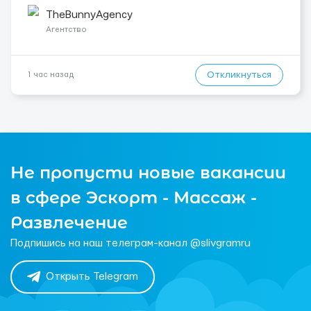
источник дохода. Если вы амбициозны, целеустремленны и
готовы к долгосрочному сотрудничеству, у вас есть
TheBunnyAgency
уникальная возможность ...
Агентство
Откликнуться
1 час назад
Не пропусти новые вакансии
в сфере Эскорт - Массаж -
Развлечение
Подпишись на наш телеграм-канал @slivgramru
Открыть Telegram