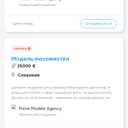
вакансія — залишайте відгук, і ми зв’яжемося ...
Прямой работодатель
Откликнуться
1 день назад
срочно
Модель,масажистка
25000 €
Словакия
Шукаємо моделей для співпраці!Запрошуємо дівчат від 18
років для роботи у сфері створення фото- та відеоконтенту.
Досвід не обов’язковий — навчаємо та супроводжуємо на
всіх етапах. Пропонуємо гнучкий графік, стабільний дохід,
конфіденційність і професійну підтримку. Працюємо офіційно,
Prime Models Agency
поважаємо особ...
Прямой работодатель