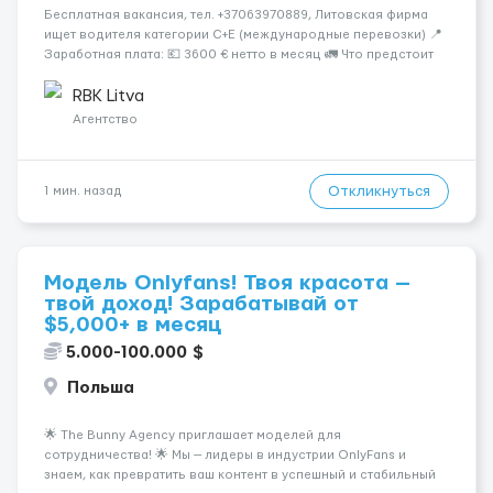
Бесплатная вакансия, тел. +37063970889, Литовская фирма
ищет водителя категории C+E (международные перевозки) 📍
Заработная плата: 💶 3600 € нетто в месяц 🚛 Что предстоит
делать: Международные перевозки на тентах и
рефрижераторах. В среднем 400–500 км в день. Погрузки и
RBK Litva
разгрузки...
Агентство
Откликнуться
1 мин. назад
Модель Onlyfans! Твоя красота —
твой доход! Зарабатывай от
$5,000+ в месяц
5.000-100.000 $
Польша
🌟 The Bunny Agency приглашает моделей для
сотрудничества! 🌟 Мы — лидеры в индустрии OnlyFans и
знаем, как превратить ваш контент в успешный и стабильный