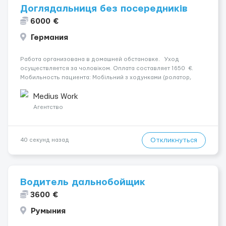
Доглядальниця без посередників
6000 €
Германия
Работа организована в домашней обстановке. Уход
осуществляется за чоловіком. Оплата составляет 1650 €.
Мобильность пациента: Мобільний з ходунками (ролатор,
палиця). Место работы — Biberach Riß , 88400. Ночной уход:
Вночі спить не прокидаючись. Услови...
Medius Work
Агентство
Откликнуться
40 секунд назад
Водитель дальнобойщик
3600 €
Румыния