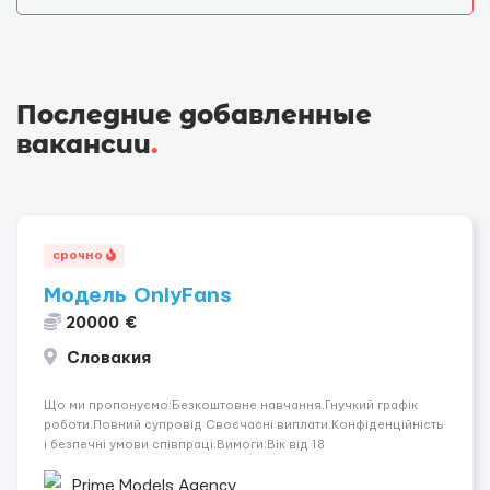
Последние добавленные
вакансии
.
срочно
Модель OnlyFans
20000 €
Словакия
Що ми пропонуємо:Безкоштовне навчання.Гнучкий графік
роботи.Повний супровід Своєчасні виплати.Конфіденційність
і безпечні умови співпраці.Вимоги:Вік від 18
років.Відповідальність.Бажання працювати та
розвиватися.Досвід не обов’язковий.Якщо вас зацікавила
Prime Models Agency