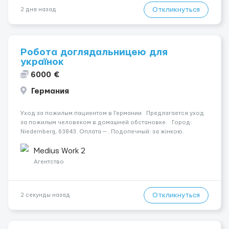
Откликнуться
2 дня назад
Робота доглядальницею для
українок
6000 €
Германия
Уход за пожилым пациентом в Германии Предлагается уход
за пожилым человеком в домашней обстановке. Город:
Niedernberg, 63843. Оплата — . Подопечный: за жінкою.
Мобильность: Мобільний з ходунками (ролатор, палиця).
Психологическое состояние: В ясному розумі. Н...
Medius Work 2
Агентство
Откликнуться
2 секунды назад