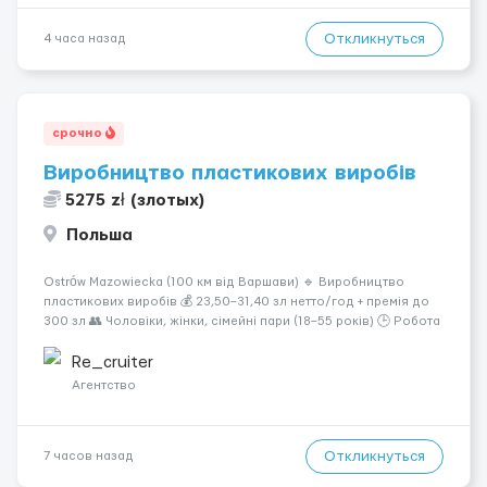
Откликнуться
4 часа назад
срочно
Виробництво пластикових виробів
5275 zł (злотых)
Польша
Ostrów Mazowiecka (100 км від Варшави) 🔹 Виробництво
пластикових виробів 💰 23,50–31,40 зл нетто/год + премія до
300 зл 👥 Чоловіки, жінки, сімейні пари (18–55 років) 🕒 Робота
у 2–3 зміни 🏠 Житло — 650 зл/міс. Компенсація за власне
житло — 400 зл. 📦 Обов...
Re_cruiter
Агентство
Откликнуться
7 часов назад