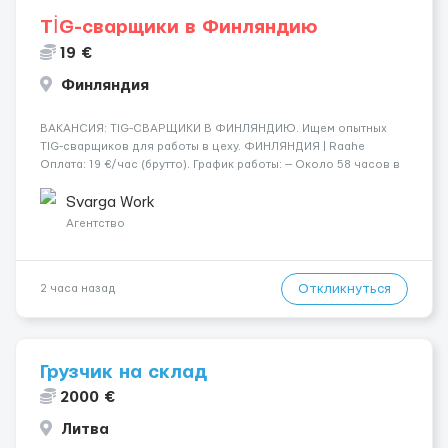
TİG-сварщики в Финляндию
19 €
Финляндия
​​ВАКАНСИЯ: TIG-СВАРЩИКИ В ФИНЛЯНДИЮ. Ищем опытных
TIG-сварщиков для работы в цеху. ФИНЛЯНДИЯ | Raahe
Оплата: 19 €/час (брутто). График работы: — Около 58 часов в
неделю гарантированно. — Возможны дополнительные
переработки. Дата начала: — Как можно скорее....
Svarga Work
Агентство
Откликнуться
2 часа назад
Грузчик на склад
2000 €
Литва