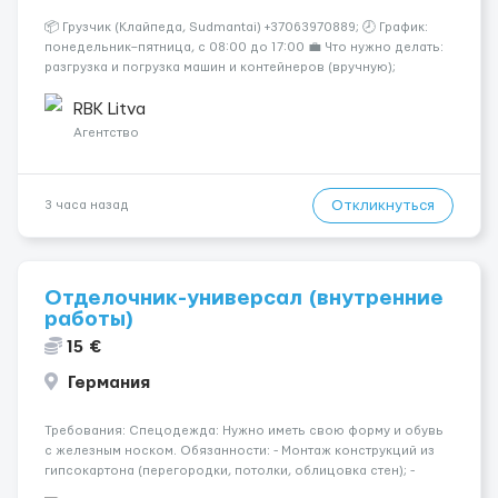
📦 Грузчик (Клайпеда, Sudmantai) +37063970889; 🕗 График:
понедельник–пятница, с 08:00 до 17:00 💼 Что нужно делать:
разгрузка и погрузка машин и контейнеров (вручную);
сортировка товара; поддержание порядка на складе;
выполнение других поручений заведующего складом. ✅
RBK Litva
Требования: ...
Агентство
Откликнуться
3 часа назад
Отделочник-универсал (внутренние
работы)
15 €
Германия
Требования: Спецодежда: Нужно иметь свою форму и обувь
с железным носком. Обязанности: - Монтаж конструкций из
гипсокартона (перегородки, потолки, облицовка стен); -
Подготовка поверхностей под отделку; - Выполнение