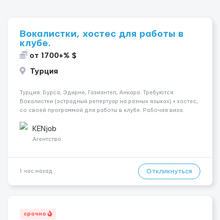
Вокалистки, хостес для работы в
клубе.
от 1700+% $
Турция
Турция: Бурса, Эдирне, Газиантеп, Анкара. Требуются:
Вокалистки (эстрадный репертуар на разных языках) + хостеc,
со своей программой для работы в клубе. Рабочая виза.
Контракт от четырех месяцев до года. Короткий контракт от
одного до трех месяцев. Мед. страховка. Высокая зарплат...
KENjob
Агентство
Откликнуться
1 час назад
срочно