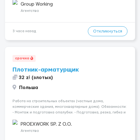
малярных работ (шпатлевка, грунтовка, покраска); -
Group Working
Штукатурные работы ...
Агентство
Откликнуться
3 часа назад
срочно
Плотник-арматурщик
32 zł (злотых)
Польша
Работа на строительных объектах (частные дома,
коммерческие здания, многоквартирные дома). Обязанности:
- Монтаж и подготовка опалубки. - Подготовка, резка, гибка и
монтаж арматуры согласно технической документации. -
Связка арматурных стержней. - Заливка бетона. - Демонтаж
PROEXWORK SP. Z O.O.
опалубки после за...
Агентство