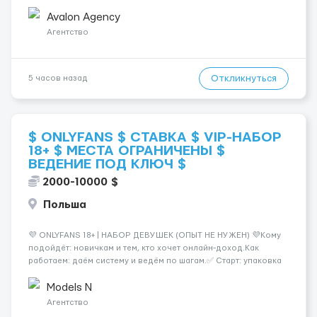
незвичайну зовнішність і хоче підкорити світ OnlyFans. У нас
немає обмежень, ми відкриті для різноманітних типажів. Ваше
Avalon Agency
на...
Агентство
Откликнуться
5 часов назад
$ ONLYFANS $ СТАВКА $ VIP-НАБОР
18+ $ МЕСТА ОГРАНИЧЕНЫ $
ВЕДЕНИЕ ПОД КЛЮЧ $
2000-10000 $
Польша
💜 ONLYFANS 18+ | НАБОР ДЕВУШЕК (ОПЫТ НЕ НУЖЕН) 💜Кому
подойдёт: новичкам и тем, кто хочет онлайн-доход.Как
работаем: даём систему и ведём по шагам.✅ Старт: упаковка
профиля, позиционирование✅ Контент: план, идеи, сценарии
🔒 Приватность: анонимность по желанию💸 Ориентир: от
Models N
$2000+ (зависит от регулярно...
Агентство