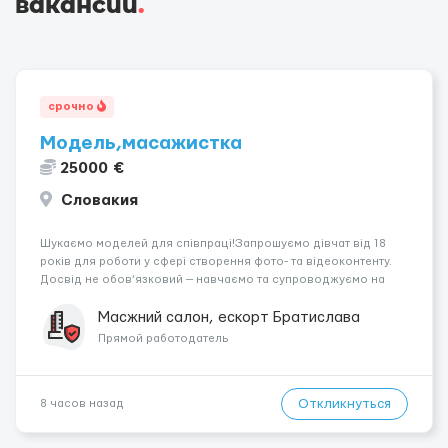
вакансии
.
срочно
Модель,масажистка
25000 €
Словакия
Шукаємо моделей для співпраці!Запрошуємо дівчат від 18
років для роботи у сфері створення фото- та відеоконтенту.
Досвід не обов’язковий — навчаємо та супроводжуємо на
всіх етапах. Пропонуємо гнучкий графік, стабільний дохід,
конфіденційність і професійну підтримку. Працюємо офіційно,
Масжний салон, ескорт Братислава
поважаємо особ...
Прямой работодатель
Откликнуться
8 часов назад