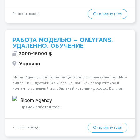
Откликнуться
6 часов назад
РАБОТА МОДЕЛЬЮ — ONLYFANS,
УДАЛЁННО, ОБУЧЕНИЕ
2000-15000 $
Украина
Bloom Agency приглашает моделей для сотрудничества! Мы —
лидеры в индустрии OnlyFans и знаем, как превратить ваш
контент в успешный и стабильный источник дохода. Если вы
амбициозны, целеустремленны и готовы к долгосрочному
сотрудничеству, у вас есть уникальная возможность
Bloom Agency
присоединить...
Прямой работодатель
Откликнуться
7 часов назад