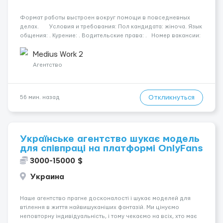
Формат работы выстроен вокруг помощи в повседневных
делах. Условия и требования: Пол кандидата: жіноча. Язык
общения: . Курение: . Водительские права: . Номер вакансии:
2384 КОНТАКТЫ ДЛЯ УТОЧНЕНИЯ УСЛОВИЙ Польша +48 459
567 59...
Medius Work 2
Агентство
Откликнуться
56 мин. назад
Українське агентство шукає модель
для співпраці на платформі OnlyFans
3000-15000 $
Украина
Наше агентство прагне досконалості і шукає моделей для
втілення в життя найвишуканіших фантазій. Ми цінуємо
неповторну індивідуальність, і тому чекаємо на всіх, хто має