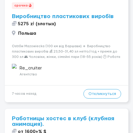
срочно
Виробництво пластикових виробів
5275 zł (злотых)
Польша
Ostrów Mazowiecka (100 км від Варшави) 🔹 Виробництво
пластикових виробів 💰 23,50–31,40 зл нетто/год + премія до
300 зл 👥 Чоловіки, жінки, сімейні пари (18–55 років) 🕒 Робота
у 2–3 зміни 🏠 Житло — 650 зл/міс. Компенсація за власне
житло — 400 зл. 📦 Обов...
Re_cruiter
Агентство
Откликнуться
7 часов назад
Работницы хостес в клуб (клубная
анимация).
от 1600+% $