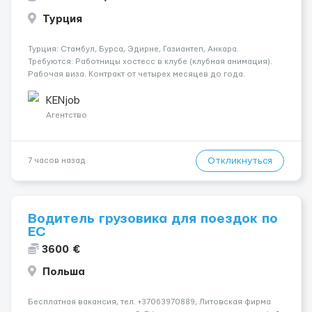
Турция
Турция: Стамбул, Бурса, Эдирне, Газиантеп, Анкара.
Требуются: Работницы хостесc в клубе (клубная анимация).
Рабочая виза. Контракт от четырех месяцев до года.
Короткий контракт от одного до трех месяцев. Мед.
страховка. Высокая зарплата + %. Легально. Безопасно.
KENjob
*Коммуникабел...
Агентство
Откликнуться
7 часов назад
Водитель грузовика для поездок по
ЕС
3600 €
Польша
Бесплатная вакансия, тел. +37063970889, Литовская фирма