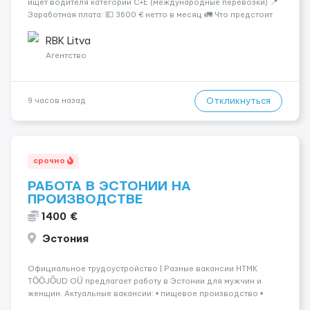
ищет водителя категории C+E (международные перевозки) 📍
Заработная плата: 💶 3600 € нетто в месяц 🚛 Что предстоит
делать: Международные перевозки на тентах и
рефрижераторах. В среднем 400–500 км в день. Погрузки и
RBK Litva
разгрузки...
Агентство
Откликнуться
9 часов назад
срочно
РАБОТА В ЭСТОНИИ НА
ПРОИЗВОДСТВЕ
1400 €
Эстония
Официальное трудоустройство | Разные вакансии HTMK
TÖÖJÕUD OÜ предлагает работу в Эстонии для мужчин и
женщин. Актуальные вакансии: • пищевое производство •
упаковка продукции • деревообработка • работа на линии •