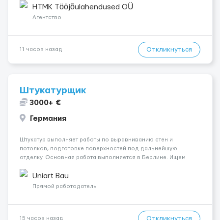
склады и логистика • п...
HTMK Tööjõulahendused OÜ
Агентство
Откликнуться
11 часов назад
Штукатурщик
3000+ €
Германия
Штукатур выполняет работы по выравниванию стен и
потолков, подготовке поверхностей под дальнейшую
отделку. Основная работа выполняется в Берлине. Ищем
профессионалов на месте, приглашения делаем только для
специалистов с подтверждённым опытом и портфолио.
Uniart Bau
Обязанности Подготовка оснований ...
Прямой работодатель
Откликнуться
15 часов назад