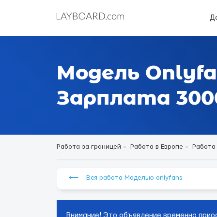
Д
Модель Onlyfa
Зарплата 3000
Работа за границей
Работа в Европе
Работа
⟵ Вся работа Моделью onlyfans
Внимание! Это объявление временно прио