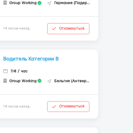
Group Working
Германия (Падерборн)
Откликнуться
14 часов назад
Водитель Категории В
11€ / час
Group Working
Бельгия (Антверпен)
Откликнуться
14 часов назад