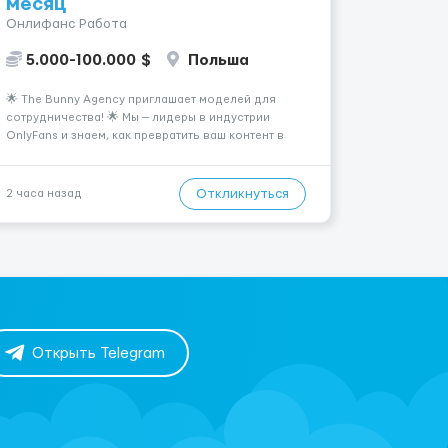
месяц
Онлифанс Работа
5.000-100.000 $
Польша
🌟 The Bunny Agency приглашает моделей для
сотрудничества! 🌟 Мы — лидеры в индустрии
OnlyFans и знаем, как превратить ваш контент в
успешный и стабильный источник дохода. Если вы
амбициозны, целеустремленны и готовы к
долгосрочному сотрудничеству, у вас есть
Откликнуться
2 часа назад
уникальная возможность ...
Открыть Telegram