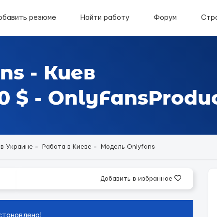
обавить резюме
Найти работу
Форум
Стр
ns - Киев
 $ - OnlyFansProduc
 в Украине
Работа в Киеве
Модель Onlyfans
Добавить в избранное
становлено!