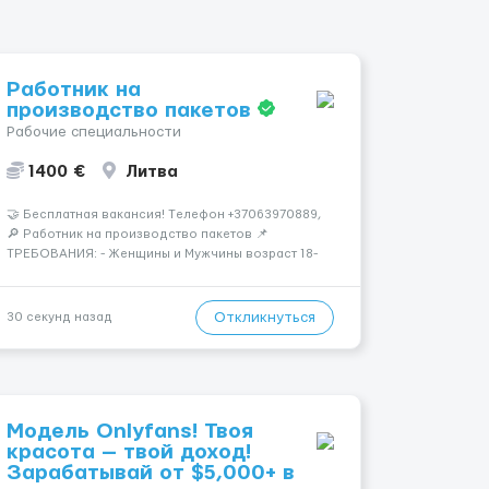
Работник на
производство пакетов
Рабочие специальности
1400 €
Литва
🤝 Бесплатная вакансия! Tелефон +37063970889,
🔎 Работник на производство пакетов 📌
ТРЕБОВАНИЯ: - Женщины и Мужчины возраст 18-
58 лет - опыт работы НЕ нужен 📆 ГРАФИК
РАБОТЫ: - график работы (в зависимости от
отдела и должности), смены по 11-12 часов 💳
Откликнуться
30 секунд назад
ОПЛАТА ...
Модель Onlyfans! Твоя
красота — твой доход!
Зарабатывай от $5,000+ в