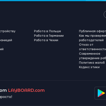
стройству
Работа в Польше
Публичная офер
Работа в Германии
Как мы проверяе
раницей
Работа в Чехии
работодателей
Отказ от
ий
ответственност
Современное
утверждение ра
Политика жалоб
Кодекс этики
 от
LAYBOARD.com
просто!