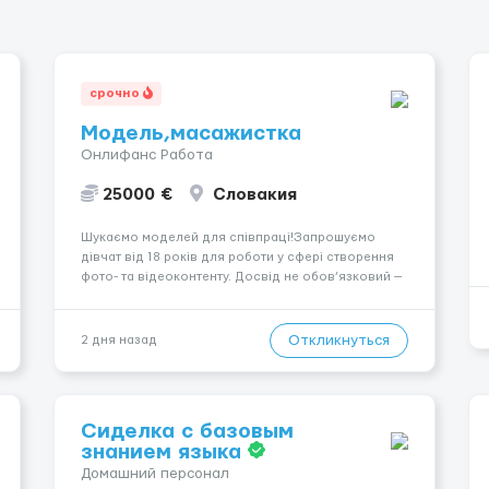
срочно
Модель,масажистка
Онлифанс Работа
25000 €
Словакия
Шукаємо моделей для співпраці!Запрошуємо
дівчат від 18 років для роботи у сфері створення
фото- та відеоконтенту. Досвід не обов’язковий —
навчаємо та супроводжуємо на всіх етапах.
Пропонуємо гнучкий графік, стабільний дохід,
конфіденційність і професійну підтримку.
Откликнуться
2 дня назад
Працюємо офіційно, поважаємо особ...
Сиделка с базовым
знанием языка
Домашний персонал