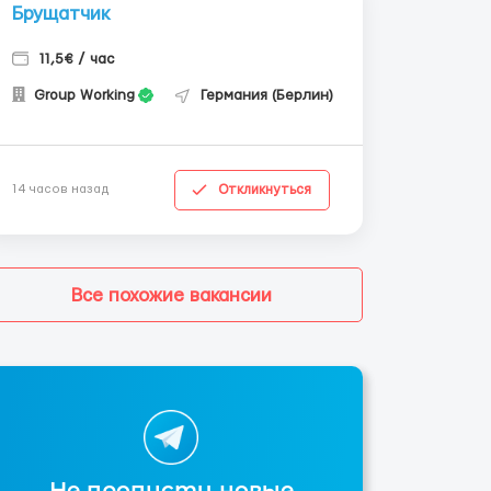
Брущатчик
11,5€ / час
Group Working
Германия (Берлин)
Откликнуться
14 часов назад
Все похожие вакансии
Не пропусти новые