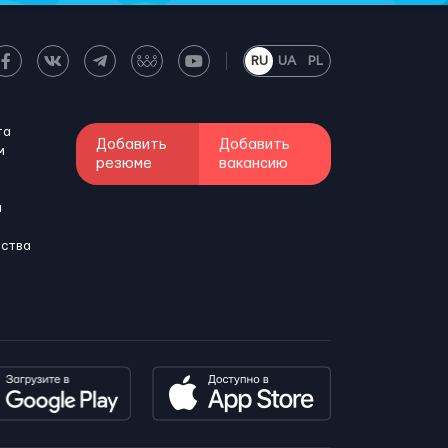
RU
UA
PL
та
Добавить
Добавить
м
резюме
вакансию
и
бства