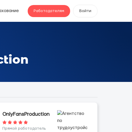
ахование
Работодателям
Войти
tion
OnlyFansProduction
Прямой работодатель