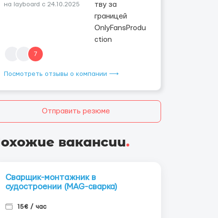
на layboard с 24.10.2025
7
Посмотреть отзывы о компании ⟶
Отправить резюме
охожие вакансии
.
Сварщик-монтажник в
судостроении (MAG-сварка)
15€ / час