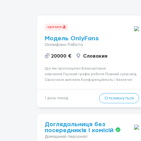
срочно
Модель OnlyFans
Онлифанс Работа
20000 €
Словакия
Що ми пропонуємо:Безкоштовне
навчання.Гнучкий графік роботи.Повний супровід
Своєчасні виплати.Конфіденційність і безпечні
умови співпраці.Вимоги:Вік від 18
років.Відповідальність.Бажання працювати та
розвиватися.Досвід не обов’язковий.Якщо вас
Откликнуться
1 день назад
зацікавила вакансія — залишайте відгук, і ми
зв’яжемося ...
Доглядальниця без
посередників і комісій
Домашний персонал